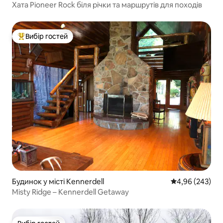
Хата Pioneer Rock біля річки та маршрутів для походів
Вибір гостей
Топ вибір гостей
Будинок у місті Kennerdell
Середня оцінка:
4,96 (243)
Misty Ridge – Kennerdell Getaway