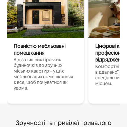
Повністю мебльовані
Цифрові кочі
помешкання
професіонал
відрядження
Від затишних гірських
будиночків до зручних
Комфортні по
міських квартир – у цих
віддаленої роб
мебльованих помешканнях
спеціальним 
є все, щоб почуватися як
місцем.
удома.
Зручності та привілеї тривалого