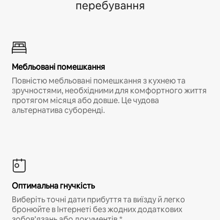
перебування
Мебльовані помешкання
Повністю мебльовані помешкання з кухнею та
зручностями, необхідними для комфортного життя
протягом місяця або довше. Це чудова
альтернатива суборенді.
Оптимальна гнучкість
Виберіть точні дати прибуття та виїзду й легко
бронюйте в Інтернеті без жодних додаткових
зобов’язань або документів.*