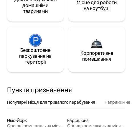
Місце для роботи
домашніми
на ноутбуці
тваринами
Безкоштовне
Корпоративне
паркування на
помешкання
території
Пункти призначення
Популярні місця для тривалого перебування
Напрямки неп
Нью-Йорк
Барселона
Оренда помешкань на місяць
Оренда помешкань на місяць