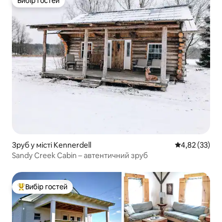
Вибір гостей
Вибір гостей
Зруб у місті Kennerdell
Середня оцінк
4,82 (33)
Sandy Creek Cabin – автентичний зруб
Вибір гостей
Топ вибір гостей