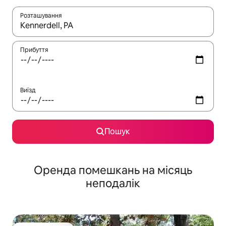
Розташування
Отримавши результати пошуку, використовуйте для навігації с
Прибуття
Виїзд
Пошук
Оренда помешкань на місяць
неподалік