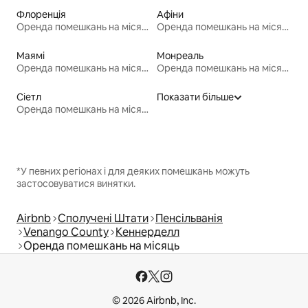
Флоренція
Афіни
Оренда помешкань на місяць
Оренда помешкань на місяць
Маямі
Монреаль
Оренда помешкань на місяць
Оренда помешкань на місяць
Сіетл
Показати більше
Оренда помешкань на місяць
*У певних регіонах і для деяких помешкань можуть
застосовуватися винятки.
Airbnb
Сполучені Штати
Пенсільванія
Venango County
Кеннерделл
Оренда помешкань на місяць
© 2026 Airbnb, Inc.