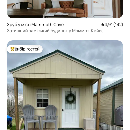
Зруб у місті Mammoth Cave
Середня оцінка
4,91 (142)
Затишний заміський будинок у Маммот-Кейвз
Вибір гостей
Топ вибір гостей