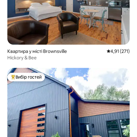
Квартира у місті Brownsville
Середня оцінка
4,91 (271)
Hickory & Bee
Вибір гостей
Топ вибір гостей