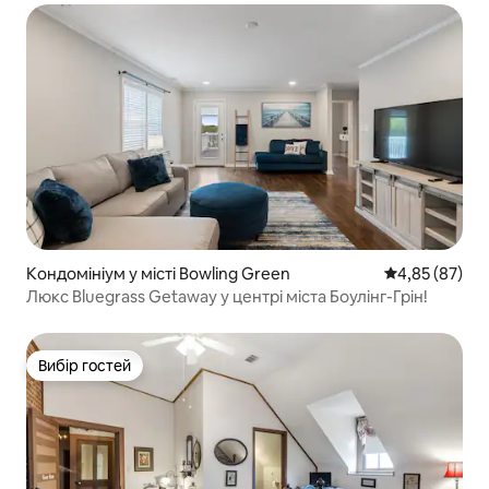
Кондомініум у місті Bowling Green
Середня оцінк
4,85 (87)
Люкс Bluegrass Getaway у центрі міста Боулінг-Грін!
Вибір гостей
Вибір гостей