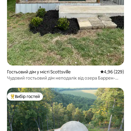
Гостьовий дім у місті Scottsville
Середня оцінка:
4,96 (229)
Чудовий гостьовий дім неподалік від озера Баррен-
Рівер №1
Вибір гостей
Топ вибір гостей