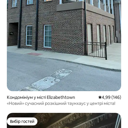
Кондомініум у місті Elizabethtown
Середня оцінка:
4,99 (146)
«Новий» сучасний розкішний таунхаус у центрі міста!
Вибір гостей
Вибір гостей