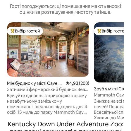
Гості погоджуються: ці помешкання мають високі
оцінки за розташування, чистоту та інше.
Вибір гостей
Вибір гостей
Топ вибір гостей
Топ вибір гостей
Мінібудинок у місті Cave Ci
Середня оцінка: 4,93 з 5, відгук
4,93 (203)
ty
Зруб у місті Cave 
Затишний фермерський будинок Bear
Wallow – 15 хв. до печери Мамонта
Mammoth Cave NP 
Відчуйте єднання з природою в цьому
Пішохідний туриз
незабутньому заміському
Знижка на всі по
Печера
помешканні. Ідеально підходить для 4
ночей! Печера Мамонта - об 'єкт
осіб. 15 миль до парку Mammoth Cave
Всесвітньої спа
Nat'l Park. Поруч із усіма районами:
Хвилин до Мамонт
Kentucky Down Under Adventure Zoo:
печери, парки, озера, зоопарки, музеї
конюшнями для ве
та пам 'ятки. Чудові сходи сонця,
Насолоджуйтеся 