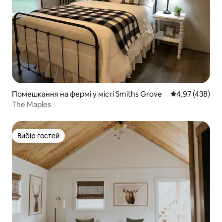
Помешкання на фермі у місті Smiths Grove
Середня оцінка:
4,97 (438)
The Maples
Вибір гостей
Вибір гостей