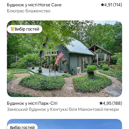
Будинок у місті Horse Cave
Середня оцінка
4,91 (114)
Блюграс блаженство
Вибір гостей
Топ вибір гостей
Будинок у місті Парк-Сіті
Середня оцінка
4,95 (188)
Заміський будинок у Кентуккі біля Мамонтової печери
Вибір гостей