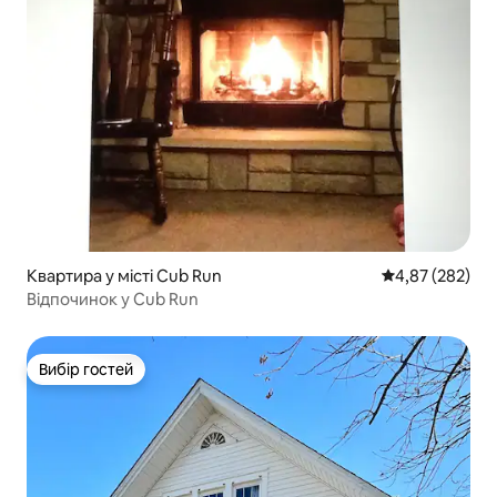
Квартира у місті Cub Run
Середня оцінка:
4,87 (282)
Відпочинок у Cub Run
Вибір гостей
Вибір гостей