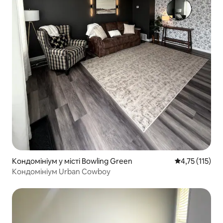
Кондомініум у місті Bowling Green
Середня оцінка
4,75 (115)
Кондомініум Urban Cowboy