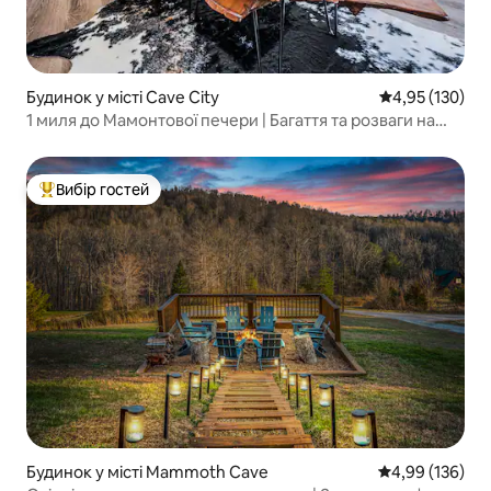
Будинок у місті Cave City
Середня оцінка
4,95 (130)
1 миля до Мамонтової печери | Багаття та розваги на
відкритому повітрі
Вибір гостей
Топ вибір гостей
Будинок у місті Mammoth Cave
Середня оцінка
4,99 (136)