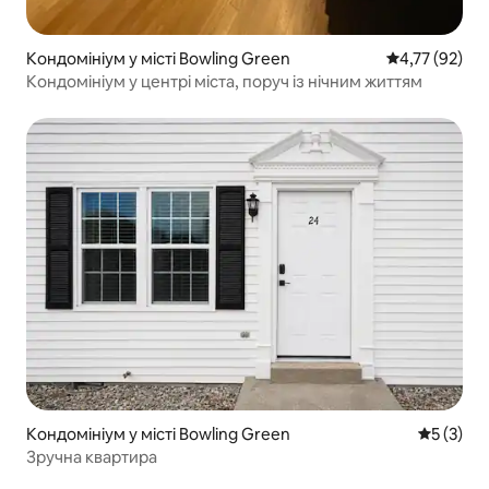
Кондомініум у місті Bowling Green
Середня оцінк
4,77 (92)
Кондомініум у центрі міста, поруч із нічним життям
Кондомініум у місті Bowling Green
Середня о
5 (3)
Зручна квартира