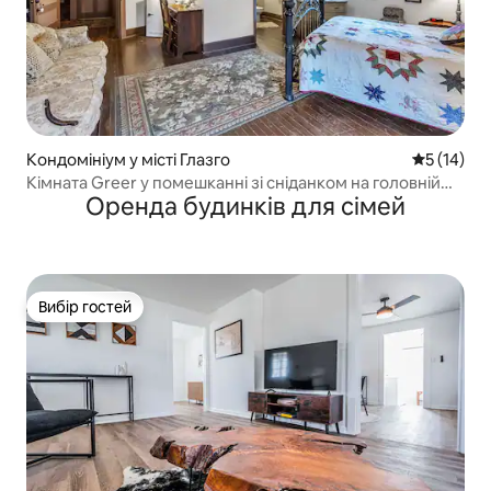
Кондомініум у місті Глазго
Середня оц
5 (14)
Кімната Greer у помешканні зі сніданком на головній
Оренда будинків для сімей
вулиці
Вибір гостей
Вибір гостей