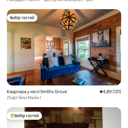
Вибір гостей
Вибір гостей
Квартира у місті Smiths Grove
Середня оцінка
4,89 (121)
Лофт біля Мейн I
Вибір гостей
Топ вибір гостей