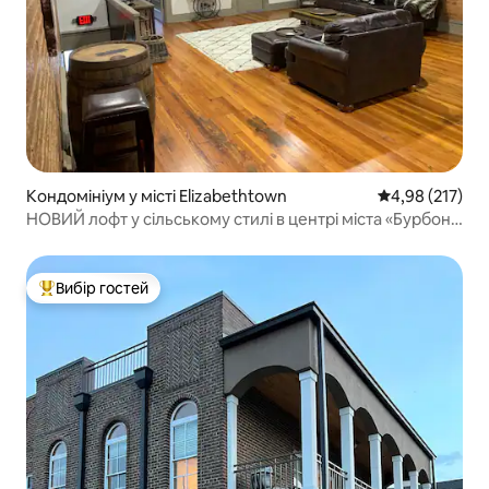
Кондомініум у місті Elizabethtown
Середня оцінка
4,98 (217)
НОВИЙ лофт у сільському стилі в центрі міста «Бурбон
на площі»
Вибір гостей
Топ вибір гостей