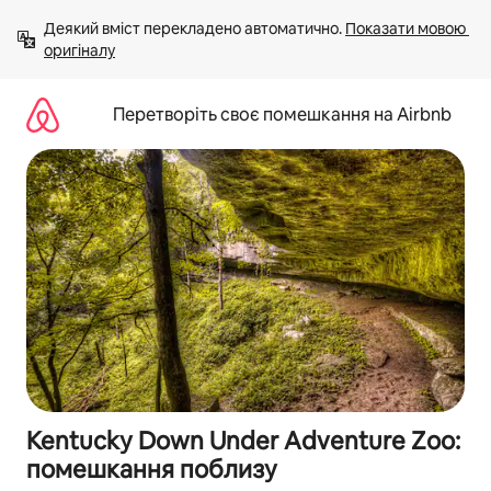
Перейти
Деякий вміст перекладено автоматично. 
Показати мовою 
до
оригіналу
вмісту
Перетворіть своє помешкання на Airbnb
Kentucky Down Under Adventure Zoo:
помешкання поблизу