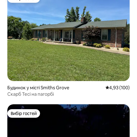
Вибір гостей
Будинок у місті Smiths Grove
Середня оцінка
4,93 (100)
Скарб Тесі на пагорбі
Вибір гостей
Вибір гостей