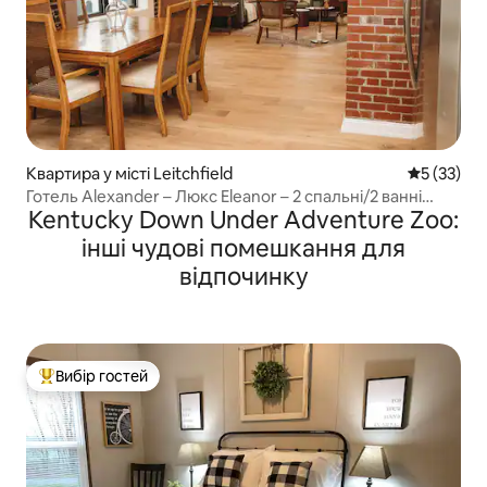
Квартира у місті Leitchfield
Середня оц
5 (33)
Готель Alexander – Люкс Eleanor – 2 спальні/2 ванні
Kentucky Down Under Adventure Zoo:
кімнати
інші чудові помешкання для
відпочинку
Вибір гостей
Топ вибір гостей