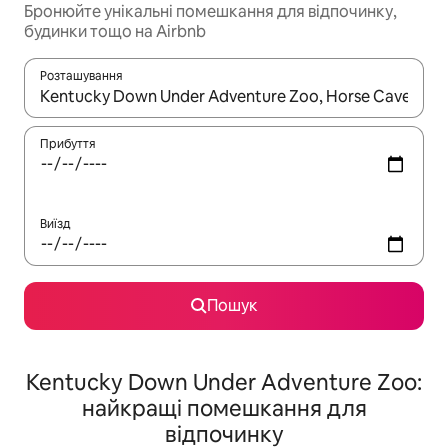
Бронюйте унікальні помешкання для відпочинку,
будинки тощо на Airbnb
Розташування
Отримавши результати пошуку, використовуйте для навігації с
Прибуття
Виїзд
Пошук
Kentucky Down Under Adventure Zoo:
найкращі помешкання для
відпочинку