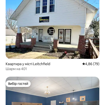
Квартира у місті Leitchfield
Середня оцінка
4,86 (79)
Шарм на 401
Вибір гостей
Вибір гостей