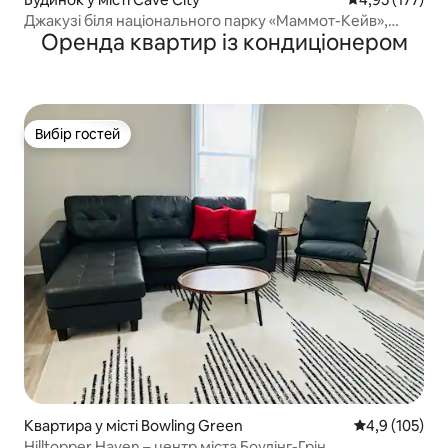
Джакузі біля національного парку «Маммот-Кейв»,
Оренда квартир із кондиціонером
ліжко King size + двоповерхове ліжко з односпальними
ліжками
Вибір гостей
Вибір гостей
Квартира у місті Bowling Green
Середня оцінк
4,9 (105)
Hilltopper Haven – центр міста Боулінг-Грін