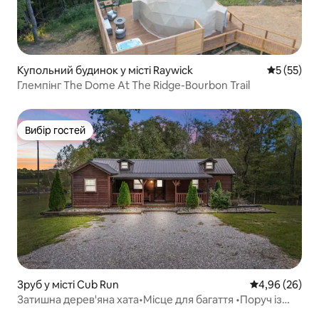
Купольний будинок у місті Raywick
Середня оц
5 (55)
Глемпінг The Dome At The Ridge-Bourbon Trail
Вибір гостей
Вибір гостей
Зруб у місті Cub Run
Середня оцінка
4,96 (26)
Затишна дерев'яна хата•Місце для багаття •Поруч із
Маммот-Кейв і Ноліном