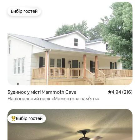
Вибір гостей
Вибір гостей
Будинок у місті Mammoth Cave
Середня оцінка
4,94 (216)
Національний парк «Мамонтова пам’ять»
Вибір гостей
Топ вибір гостей