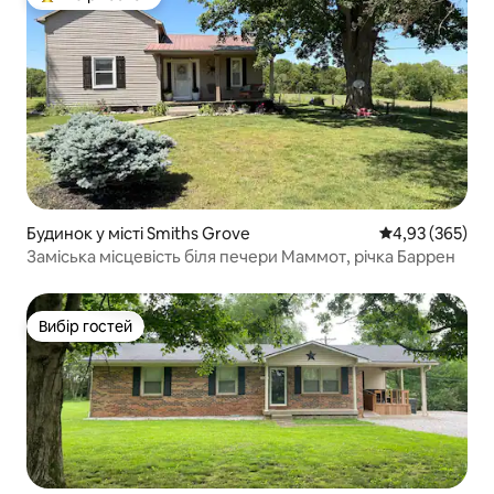
Топ вибір гостей
Будинок у місті Smiths Grove
Середня оцінка:
4,93 (365)
Заміська місцевість біля печери Маммот, річка Баррен
Вибір гостей
Вибір гостей