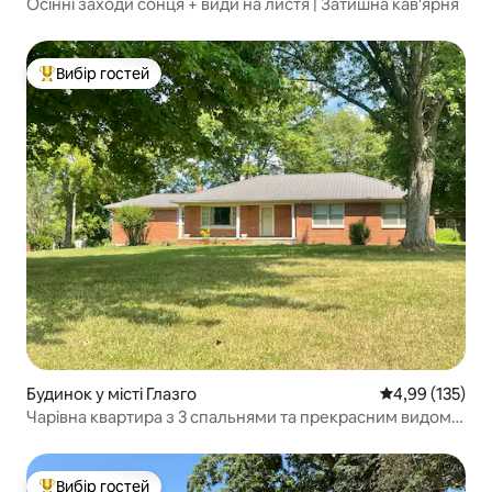
Осінні заходи сонця + види на листя | Затишна кав'ярня
Вибір гостей
Топ вибір гостей
Будинок у місті Глазго
Середня оцінка
4,99 (135)
Чарівна квартира з 3 спальнями та прекрасним видом
на ферму.
Вибір гостей