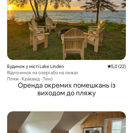
Будинок у місті Lake Linden
Середня оцін
5,0 (22)
Відпочинок на озері або на лижах
Пляж
·
Краєвид
·
Тихо
Оренда окремих помешкань із
виходом до пляжу