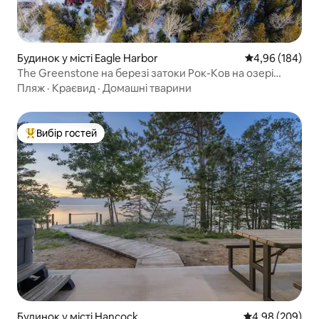
Будинок у місті Eagle Harbor
Середня оцінка:
4,96 (184)
The Greenstone на березі затоки Рок-Ков на озері
Супіріор
Пляж
·
Краєвид
·
Домашні тварини
Вибір гостей
Топ вибір гостей
Будинок у місті Hancock
Середня оцінка:
4,98 (209)