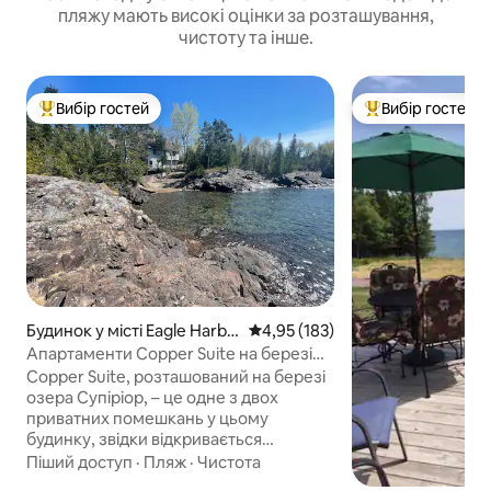
пляжу мають високі оцінки за розташування,
чистоту та інше.
Вибір гостей
Вибір гостей
Топ вибір гостей
Топ вибір гостей
Будинок у місті Eagle Harbo
Середня оцінка: 4,95 з 5, відгук
4,95 (183)
r
Апартаменти Copper Suite на березі
озера Суперіор у Рок-Коув
Copper Suite, розташований на березі
озера Супіріор, – це одне з двох
приватних помешкань у цьому
будинку, звідки відкривається
приголомшливий панорамний
Піший доступ
·
Пляж
·
Чистота
краєвид на озеро. Прямо за дверима є