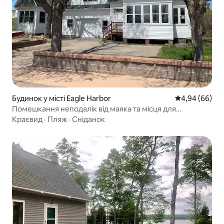
Будинок у місті Eagle Harbor
Середня оцінка
4,94 (66)
Помешкання неподалік від маяка та місця для
спостереження за північним сяйвом
Краєвид
·
Пляж
·
Сніданок