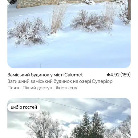
Заміський будинок у місті Calumet
Середня оцінка
4,92 (159)
Затишний заміський будинок на озері Суперіор
Пляж
·
Піший доступ
·
Якість сну
Вибір гостей
Вибір гостей