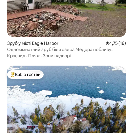
Зруб у місті Eagle Harbor
Середня оцінк
4,75 (16)
Однокімнатний зруб біля озера Медора поблизу
Коппер-Харбор/Бохо
Краєвид
·
Пляж
·
Зони надворі
Вибір гостей
Топ вибір гостей