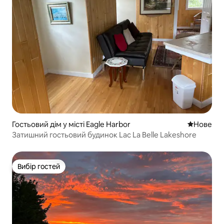
Гостьовий дім у місті Eagle Harbor
Нове місц
Нове
Затишний гостьовий будинок Lac La Belle Lakeshore
Вибір гостей
Вибір гостей