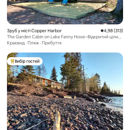
Зруб у місті Copper Harbor
Середня оцінка
4,98 (313)
The Garden Cabin on Lake Fanny Hooe~Відкритий цілий
рік~
Краєвид
·
Пляж
·
Прибуття
Вибір гостей
Топ вибір гостей