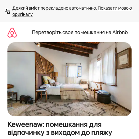
Перейти
Деякий вміст перекладено автоматично. 
Показати мовою 
до
оригіналу
вмісту
Перетворіть своє помешкання на Airbnb
Keweenaw: помешкання для
відпочинку з виходом до пляжу