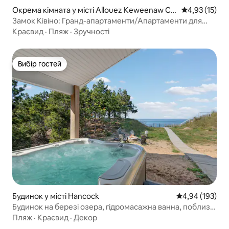
Окрема кімната у місті Allouez Keweenaw Co
Середня оцінк
4,93 (15)
unty
Замок Ківіно: Гранд-апартаменти/Апартаменти для
молодят з патіо
Краєвид
·
Пляж
·
Зручності
Вибір гостей
Вибір гостей
Будинок у місті Hancock
Середня оцінка
4,94 (193)
Будинок на березі озера, гідромасажна ванна, поблизу
парку штату Маклейн
Пляж
·
Краєвид
·
Декор