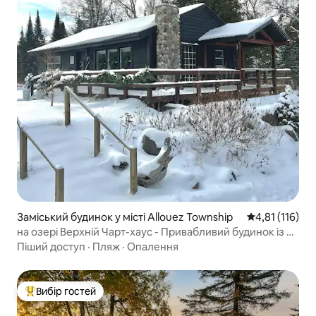
Заміський будинок у місті Allouez Township
Середня оцінка
4,81 (116)
на озері Верхній Чарт-хаус - Привабливий будинок із 2
спальнями
Піший доступ
·
Пляж
·
Опалення
Вибір гостей
Топ вибір гостей