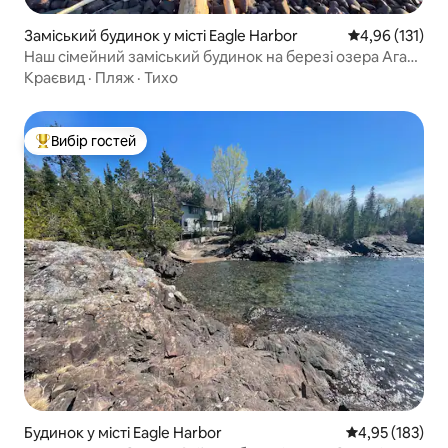
Заміський будинок у місті Eagle Harbor
Середня оцінка
4,96 (131)
Наш сімейний заміський будинок на березі озера Агат-
Гарбор
Краєвид
·
Пляж
·
Тихо
Вибір гостей
Топ вибір гостей
Будинок у місті Eagle Harbor
Середня оцінка
4,95 (183)