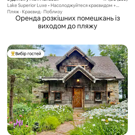
Lake Superior Luxe • Насолоджуйтеся краєвидом +
гідромасажна ванна
Пляж
·
Краєвид
·
Поблизу
Оренда розкішних помешкань із
виходом до пляжу
Вибір гостей
Топ вибір гостей