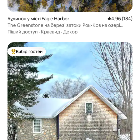
Будинок у місті Eagle Harbor
Середня оцінка:
4,96 (184)
The Greenstone на березі затоки Рок-Ков на озері
Супіріор
Піший доступ
·
Краєвид
·
Декор
Вибір гостей
Топ вибір гостей