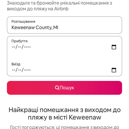
Знаходьте та бронюйте унікальні помешкання з
виходом до пляжу на Airbnb
Розташування
Отримавши результати пошуку, використовуйте для навігації с
Прибуття
Виїзд
Пошук
Найкращі помешкання з виходом до
пляжу в місті Keweenaw
Гості погоджуються: ці помешкання з виходом до