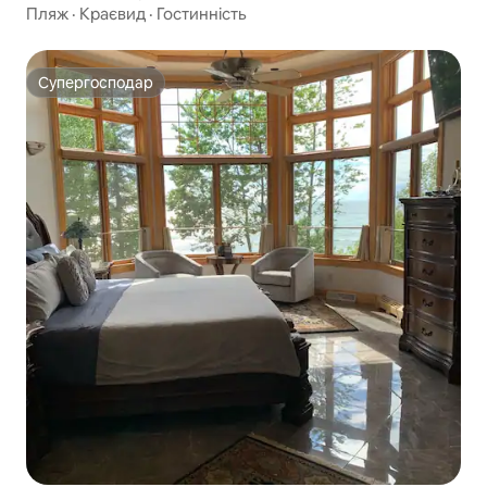
Пляж
·
Краєвид
·
Гостинність
Супергосподар
Супергосподар