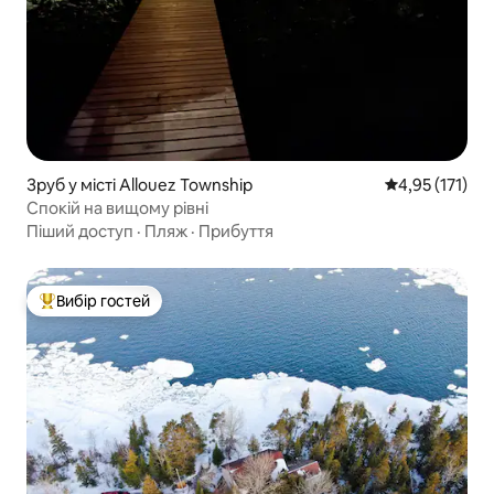
Зруб у місті Allouez Township
Середня оцінка
4,95 (171)
Спокій на вищому рівні
Піший доступ
·
Пляж
·
Прибуття
Вибір гостей
Топ вибір гостей