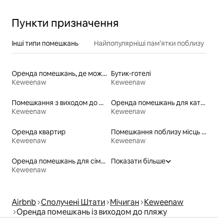
Пункти призначення
Інші типи помешкань
Найпопулярніші пам’ятки поблизу
Оренда помешкань, де можна перебувати з домашніми тваринами
Бутик-готелі
Keweenaw
Keweenaw
Помешкання з виходом до озера
Оренда помешкань для катання на лижах «від порога»
Keweenaw
Keweenaw
Оренда квартир
Помешкання поблизу місць для катання на байдарках
Keweenaw
Keweenaw
Оренда помешкань для сімей
Показати більше
Keweenaw
Airbnb
Сполучені Штати
Мічиган
Keweenaw
Оренда помешкань із виходом до пляжу