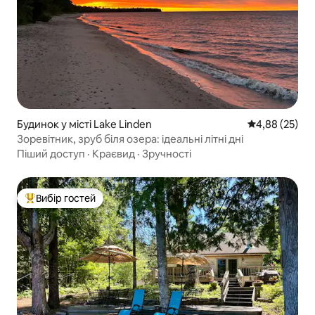
Будинок у місті Lake Linden
Середня оцінк
4,88 (25)
Зоревітник, зруб біля озера: ідеальні літні дні
Піший доступ
·
Краєвид
·
Зручності
Вибір гостей
Топ вибір гостей