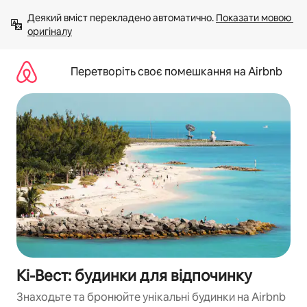
Перейти
Деякий вміст перекладено автоматично. 
Показати мовою 
до
оригіналу
вмісту
Перетворіть своє помешкання на Airbnb
Кі-Вест: будинки для відпочинку
Знаходьте та бронюйте унікальні будинки на Airbnb