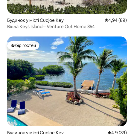
Будинок у місті Cudjoe Key
Середня оцінка
4,94 (89)
Вілла Keys Island – Venture Out Home 354
Вибір гостей
Вибір гостей
Будинок у місті Cudjoe Key
Середня оцін
4,9 (39)