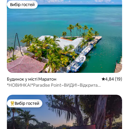
Вибір гостей
Вибір гостей
Будинок у місті Маратон
Середня оцінк
4,84 (19)
*НОВИНКА!*Paradise Point~ВИДИ!~Відкрита
вода~Причал~Басейн!
Вибір гостей
Топ вибір гостей