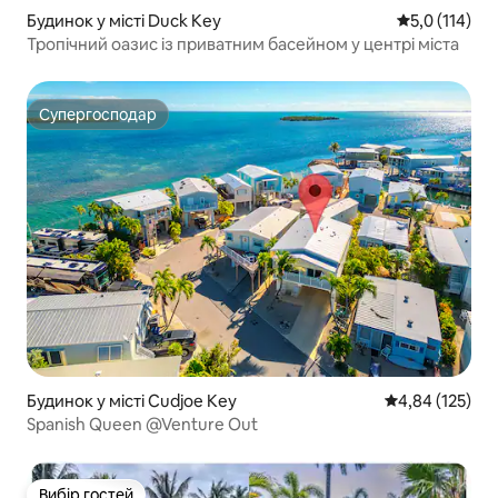
Будинок у місті Duck Key
Середня оцінк
5,0 (114)
Тропічний оазис із приватним басейном у центрі міста
Супергосподар
Супергосподар
Будинок у місті Cudjoe Key
Середня оцінка
4,84 (125)
Spanish Queen @Venture Out
Вибір гостей