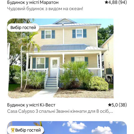
Будинок у місті Маратон
Середня оцінка
4,88 (94)
Чудовий будинок з видом на океан!
Вибір гостей
Вибір гостей
Будинок у місті Кі-Вест
Середня оцін
5,0 (38)
Casa Calypso 3 спальні 3ванні кімнати для 8 осіб,
красивий декор
Вибір гостей
Топ вибір гостей