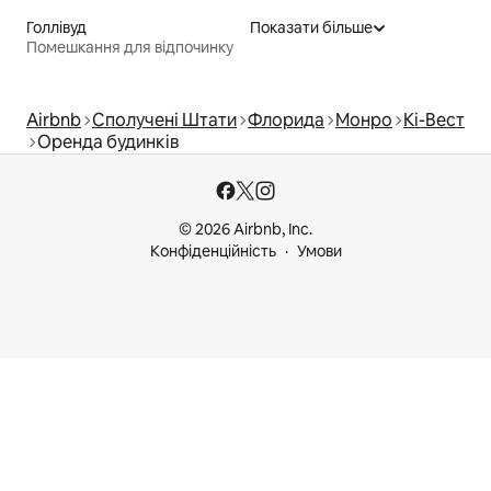
Голлівуд
Показати більше
Помешкання для відпочинку
Airbnb
Сполучені Штати
Флорида
Монро
Кі-Вест
Оренда будинків
© 2026 Airbnb, Inc.
Конфіденційність
Умови