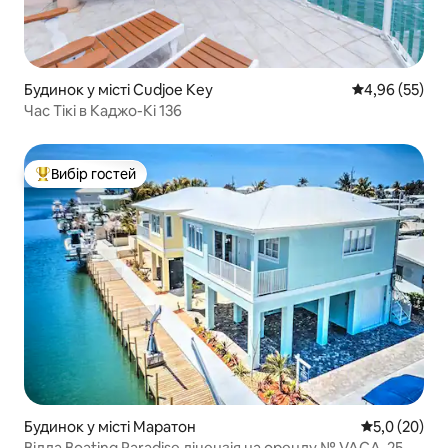
Будинок у місті Cudjoe Key
Середня оцінк
4,96 (55)
Час Тікі в Каджо-Кі 136
Вибір гостей
Топ вибір гостей
Будинок у місті Маратон
Середня оцін
5,0 (20)
Вілла Boating Paradise ліцензія на оренду № VACA-25-