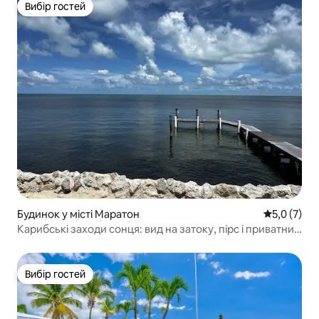
Вибір гостей
Вибір гостей
Будинок у місті Маратон
Середня оці
5,0 (7)
Карибські заходи сонця: вид на затоку, пірс і приватний
басейн
Вибір гостей
Вибір гостей