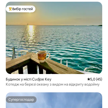
Вибір гостей
Топ вибір гостей
Будинок у місті Cudjoe Key
Середня оцін
5,0 (45)
Котедж на березі океану з видом на відкриту водойму
Супергосподар
Супергосподар