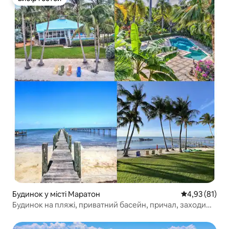
Вибір гостей
Будинок у місті Маратон
Середня оцінк
4,93 (81)
Будинок на пляжі, приватний басейн, причал, заходи
сонця над затокою