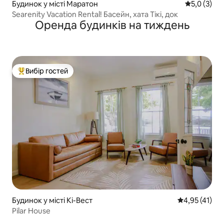
Будинок у місті Маратон
Середня оці
5,0 (3)
Searenity Vacation Rental! Басейн, хата Тікі, док
Оренда будинків на тиждень
Вибір гостей
Топ вибір гостей
Будинок у місті Кі-Вест
Середня оцінк
4,95 (41)
Pilar House