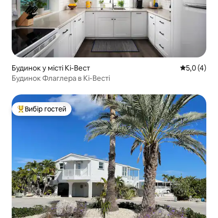
Будинок у місті Кі-Вест
Середня оці
5,0 (4)
Будинок Флаглера в Кі-Весті
Вибір гостей
Топ вибір гостей