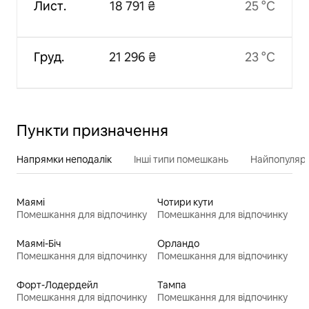
Лист.
18 791 ₴
25 °C
Груд.
21 296 ₴
23 °C
Пункти призначення
Напрямки неподалік
Інші типи помешкань
Найпопулярн
Маямі
Чотири кути
Помешкання для відпочинку
Помешкання для відпочинку
Маямі-Біч
Орландо
Помешкання для відпочинку
Помешкання для відпочинку
Форт-Лодердейл
Тампа
Помешкання для відпочинку
Помешкання для відпочинку