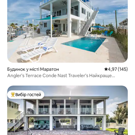
Будинок у місті Маратон
Середня оцінка
4,97 (145)
Angler's Terrace Conde Nast Traveler's Найкраще
помешкання Airbnb
Вибір гостей
Топ вибір гостей