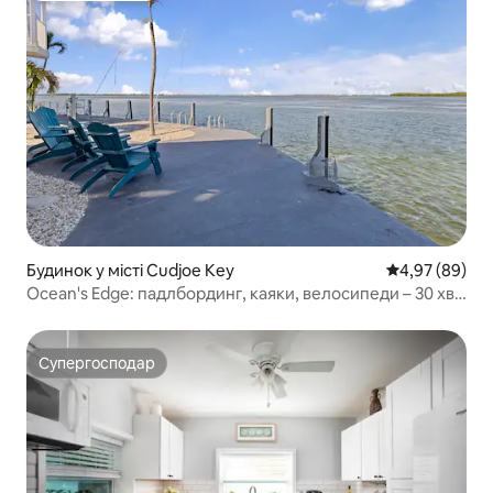
Будинок у місті Cudjoe Key
Середня оцінка
4,97 (89)
Ocean's Edge: падлбординг, каяки, велосипеди – 30 хв.
KW
Супергосподар
Супергосподар