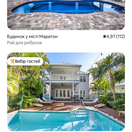
Будинок у місті Маратон
Середня оцінка
4,97 (112)
Рай для рибалок
Вибір гостей
Топ вибір гостей