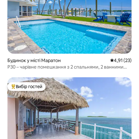
Будинок у місті Маратон
Середня оцінк
4,91 (23)
P30 – чарівне помешкання з 2 спальнями, 2 ванними
кімнатами та приголомшливим видом
Вибір гостей
Топ вибір гостей