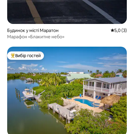
Будинок у місті Маратон
Середня оці
5,0 (3)
Марафон «Блакитне небо»
Вибір гостей
Топ вибір гостей