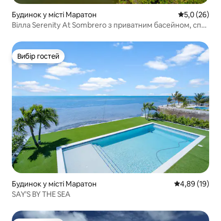
Будинок у місті Маратон
Середня оцін
5,0 (26)
Вілла Serenity At Sombrero з приватним басейном, спа-
центром і причалом
Вибір гостей
Вибір гостей
Будинок у місті Маратон
Середня оцінк
4,89 (19)
SAY'S BY THE SEA