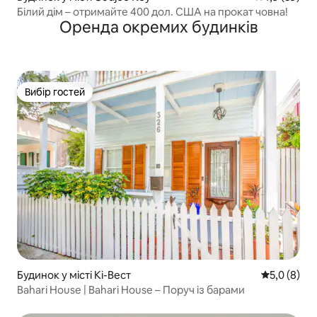
Білий дім – отримайте 400 дол. США на прокат човна!
Оренда окремих будинків
Вибір гостей
Вибір гостей
Будинок у місті Кі-Вест
Середня оці
5,0 (8)
Bahari House | Bahari House – Поруч із барами