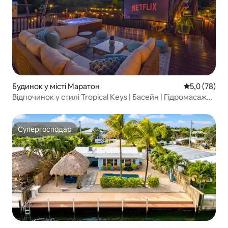
Будинок у місті Маратон
Середня оцін
5,0 (78)
Відпочинок у стилі Tropical Keys | Басейн | Гідромасажна
ванна | Кінотеатр
Супергосподар
Супергосподар