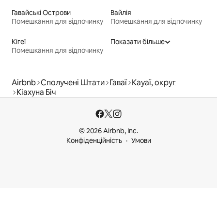
Гавайські Острови
Вайлія
Помешкання для відпочинку
Помешкання для відпочинку
Кігеї
Показати більше
Помешкання для відпочинку
Airbnb
Сполучені Штати
Гаваї
Кауаї, округ
Кіахуна Біч
© 2026 Airbnb, Inc.
Конфіденційність
Умови