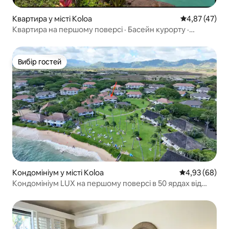
Квартира у місті Koloa
Середня оцінк
4,87 (47)
Квартира на першому поверсі · Басейн курорту ·
Кондиціонер · Дуже широке двоспальне ліжко
Вибір гостей
Вибір гостей
Кондомініум у місті Koloa
Середня оцінка
4,93 (68)
Кондомініум LUX на першому поверсі в 50 ярдах від
пляжу Поіпу!