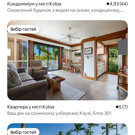
Кондомініум у місті Koloa
Середня оцінк
4,93 (44)
Оновлений будинок з видом на океан; кондиціонер,
пляж, басейн, тренажерний зал
Вибір гостей
Вибір гостей
Квартира у місті Koloa
Середня о
5 (7)
Ваш дім на сонячному узбережжі Кауаї, блок 301
Вибір гостей
Вибір гостей