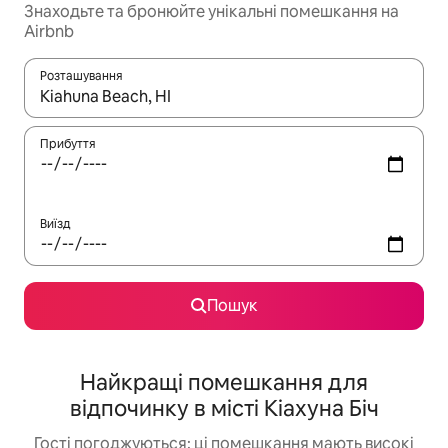
Знаходьте та бронюйте унікальні помешкання на
Airbnb
Розташування
Отримавши результати пошуку, використовуйте для навігації с
Прибуття
Виїзд
Пошук
Найкращі помешкання для
відпочинку в місті Кіахуна Біч
Гості погоджуються: ці помешкання мають високі