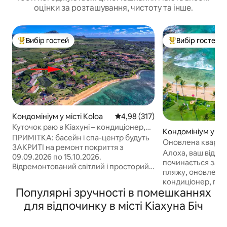
оцінки за розташування, чистоту та інше.
Вибір гостей
Вибір гостей
Топ вибір гостей
Топ вибір гостей
Кондомініум у місті Koloa
Середня оцінка: 4,98 з 5, відгук
4,98 (317)
Куточок раю в Кіахуні – кондиціонер,
Кондомініум у міс
басейн, вихід до пляжу
ПРИМІТКА: басейн і спа-центр будуть
Оновлена квартир
ЗАКРИТІ на ремонт покриття з
на океан, пральн
Алоха, ваш відпо
09.09.2026 по 15.10.2026.
починається зара
Відремонтований світлий і просторий
пляжу, оновлене
кутовий апартамент на верхньому
кондиціонер, пр
поверсі в ексклюзивному будинку Bld
Популярні зручності в помешканнях
машина в помешк
23. За кілька кроків від пляжу Поіпу.
насолоджуйтеся 
для відпочинку в місті Кіахуна Біч
Приватність. Кондиціонер у всьому
сонця над океаном 
помешканні (двосплітний у вітальні та
9 ВЕРЕСНЯ – 15 
портативний у спальні). Швидкий Wi-