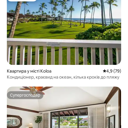
Квартира у місті Koloa
Середня оцін
4,9 (79)
Кондиціонер, краєвид на океан, кілька кроків до пляжу
Супергосподар
Супергосподар