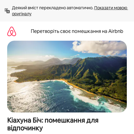
Перейти
Деякий вміст перекладено автоматично. 
Показати мовою 
до
оригіналу
вмісту
Перетворіть своє помешкання на Airbnb
Кіахуна Біч: помешкання для
відпочинку