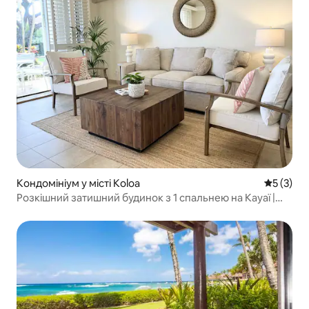
Кондомініум у місті Koloa
Середня о
5 (3)
Розкішний затишний будинок з 1 спальнею на Кауаї |
Кондиціонер і доступ до пляжу