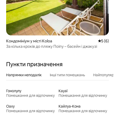
Кондомініум у місті Koloa
Середня о
5 (6)
За кілька кроків до пляжу Поіпу – басейн і джакузі
Пункти призначення
Напрямки неподалік
Інші типи помешкань
Найпопулярн
Гонолулу
Кауаї
Помешкання для відпочинку
Помешкання для відпочинку
Оаху
Кайлуа-Кона
Помешкання для відпочинку
Помешкання для відпочинку