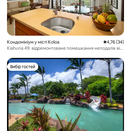
Кондомініум у місті Koloa
Середня оцінк
4,76 (34)
Kiahuna 49: відремонтоване помешкання неподалік від
пляжу!
Вибір гостей
Вибір гостей