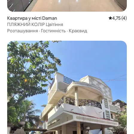
Квартира у місті Daman
Середня оцін
4,75 (4)
ПЛЯЖНИЙ КОЛІР Цвітіння
Розташування
·
Гостинність
·
Краєвид