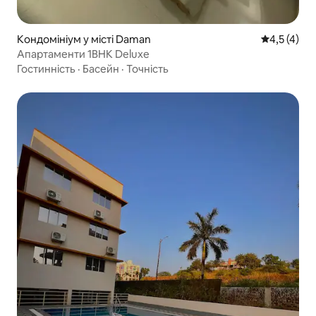
Кондомініум у місті Daman
Середня оці
4,5 (4)
Апартаменти 1BHK Deluxe
Гостинність
·
Басейн
·
Точність