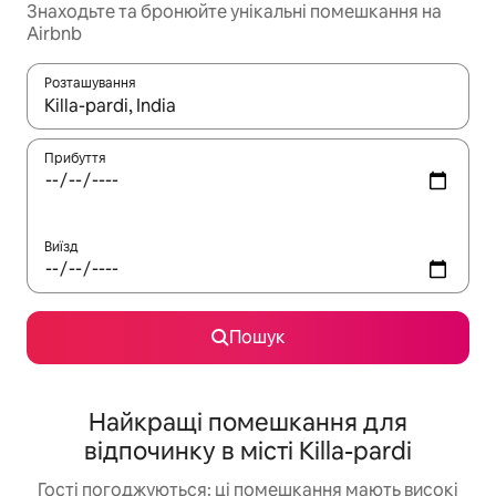
Знаходьте та бронюйте унікальні помешкання на
Airbnb
Розташування
Отримавши результати пошуку, використовуйте для навігації с
Прибуття
Виїзд
Пошук
Найкращі помешкання для
відпочинку в місті Killa-pardi
Гості погоджуються: ці помешкання мають високі