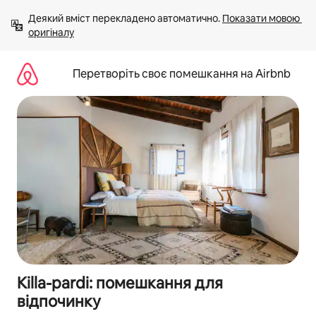
Перейти
Деякий вміст перекладено автоматично. 
Показати мовою 
до
оригіналу
вмісту
Перетворіть своє помешкання на Airbnb
Killa-pardi: помешкання для
відпочинку