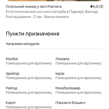
Готельний номер у місті Parnera
Середня оці
5,0 (3)
Естетичні кімнати на схилі пагорба в Парнері, Валсад
Розташування
·
Стан
·
Ванна кімната
Пункти призначення
Напрямки неподалік
Мумбаї
Лонавла
Помешкання для відпочинку
Помешкання для відпочинку
Удайпур
Індор
Помешкання для відпочинку
Помешкання для відпочинку
Райгад
Махабалешвар
Помешкання для відпочинку
Помешкання для відпочинку
Карят
Показати більше
Помешкання для відпочинку