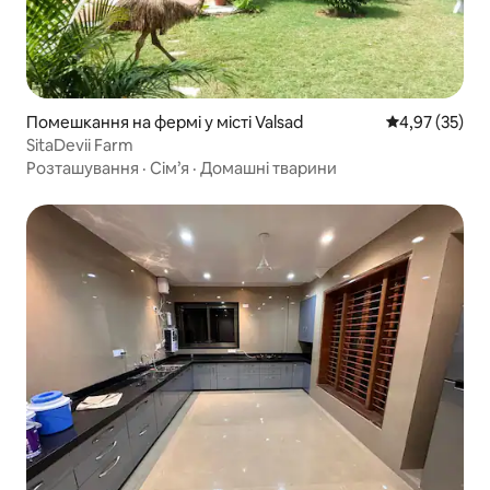
Помешкання на фермі у місті Valsad
Середня оцінк
4,97 (35)
SitaDevii Farm
Розташування
·
Сім’я
·
Домашні тварини