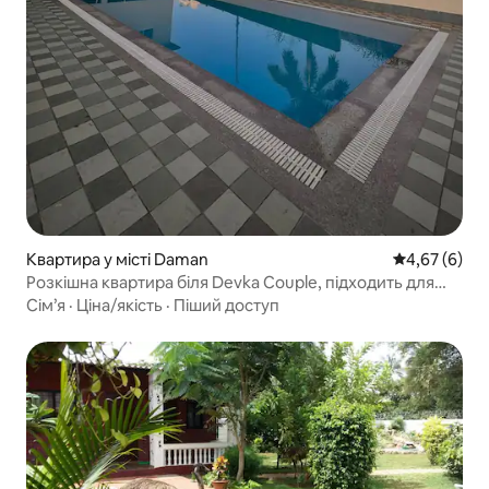
Квартира у місті Daman
Середня оцін
4,67 (6)
Розкішна квартира біля Devka Couple, підходить для
сімей
Сім’я
·
Ціна/якість
·
Піший доступ