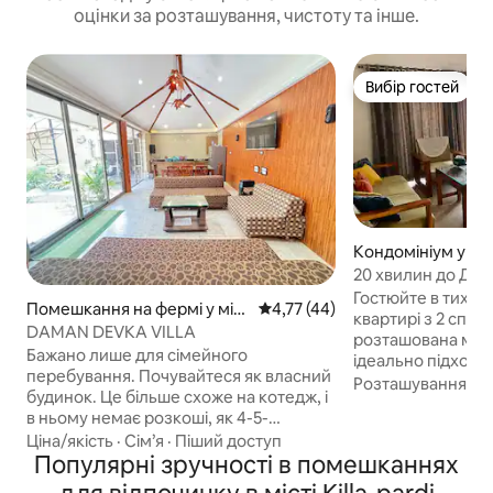
оцінки за розташування, чистоту та інше.
Вибір гостей
Вибір гостей
Кондомініум у міс
20 хвилин до Дама
усіма зручностя
Гостюйте в тихій 
Помешкання на фермі у міст
Середня оцінка: 4,77 з 5, відгу
4,77 (44)
квартирі з 2 спал
і Daman
DAMAN DEVKA VILLA
розташована між 
Бажано лише для сімейного
ідеально підходить
перебування. Почувайтеся як власний
хто подорожує у 
Розташування
·
Ц
будинок. Це більше схоже на котедж, і
помешканні є кон
в ньому немає розкоші, як 4-5-
спальнях, швидки
зірковий готель. Якщо ви любите
Ціна/якість
·
Сім’я
·
Піший доступ
обладнана кухня
природу та житло,це правильне місце.
Популярні зручності в помешканнях
вітальня з саунд
Банглоу знаходиться в Девці за літнім
щоб ви могли відп