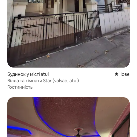
Будинок у місті atul
Нове місц
Нове
Вілла та кімнати Star (valsad, atul)
Гостинність