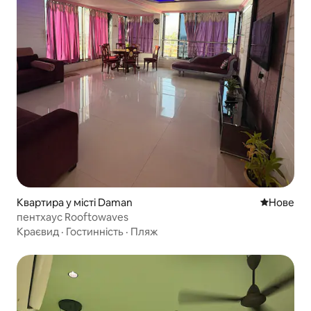
Квартира у місті Daman
Нове місц
Нове
пентхаус Rooftowaves
Краєвид
·
Гостинність
·
Пляж