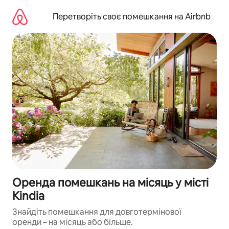
Перейти
до
Перетворіть своє помешкання на Airbnb
вмісту
Оренда помешкань на місяць у місті
Kindia
Знайдіть помешкання для довготермінової
оренди – на місяць або більше.