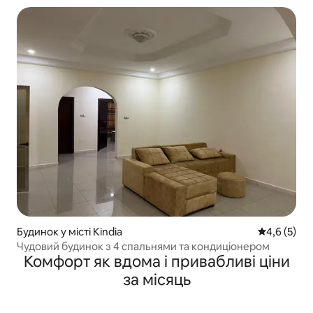
Будинок у місті Kindia
Середня оці
4,6 (5)
Чудовий будинок з 4 спальнями та кондиціонером
Комфорт як вдома і привабливі ціни
за місяць