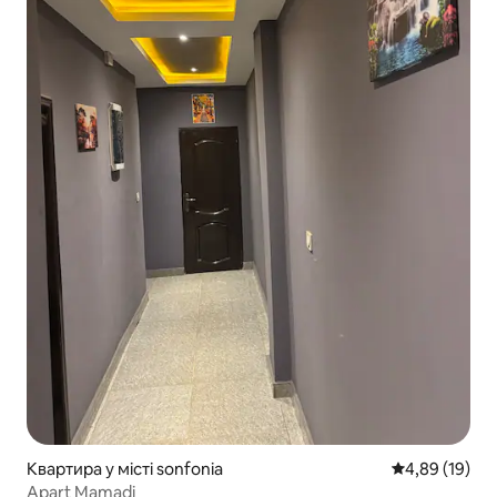
Квартира у місті sonfonia
Середня оцінк
4,89 (19)
Apart Mamadi