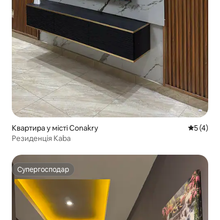
Квартира у місті Conakry
Середня о
5 (4)
Резиденція Kaba
Супергосподар
Супергосподар