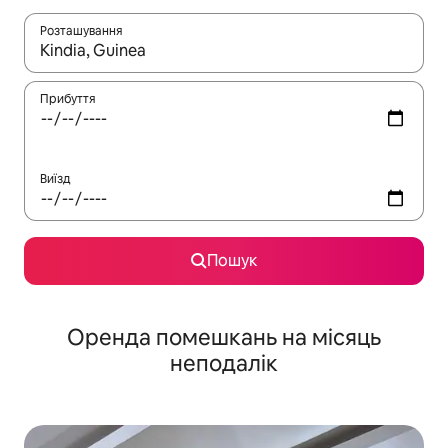
Розташування
Отримавши результати пошуку, використовуйте для навігації с
Прибуття
Виїзд
Пошук
Оренда помешкань на місяць
неподалік