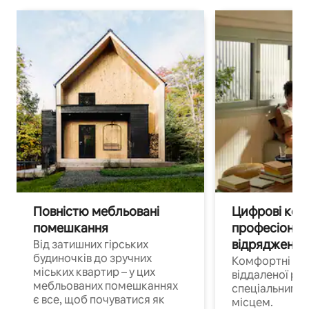
Повністю мебльовані
Цифрові кочі
помешкання
професіонал
відрядження
Від затишних гірських
будиночків до зручних
Комфортні по
міських квартир – у цих
віддаленої роб
мебльованих помешканнях
спеціальним 
є все, щоб почуватися як
місцем.