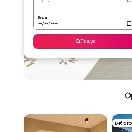
Виїзд
Пошук
О
Вибір го
Вибір го