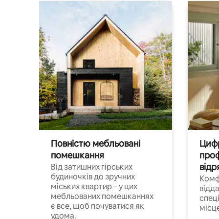
Повністю мебльовані
Цифр
помешкання
проф
відр
Від затишних гірських
будиночків до зручних
Комф
міських квартир – у цих
відда
мебльованих помешканнях
спец
є все, щоб почуватися як
місц
удома.