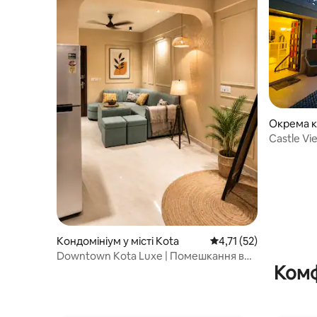
Окрема кі
Castle Vi
Кондомініум у місті Kota
Середня оцінка: 4,71 з
4,71 (52)
Downtown Kota Luxe | Помешкання в
Комф
центрі міста