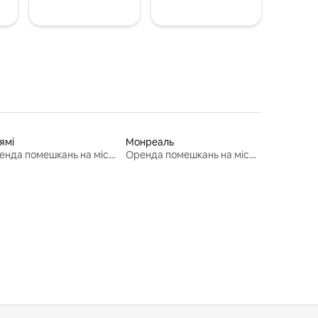
ямі
Монреаль
Оренда помешкань на місяць
Оренда помешкань на місяць