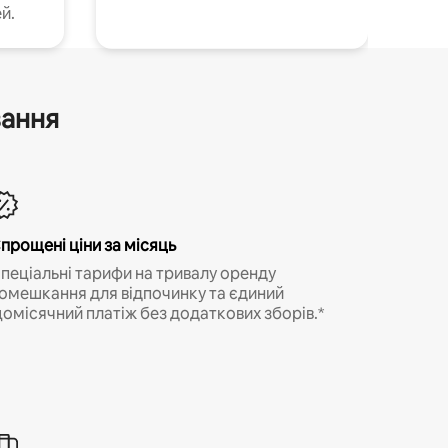
й.
вання
прощені ціни за місяць
пеціальні тарифи на тривалу оренду
омешкання для відпочинку та єдиний
омісячний платіж без додаткових зборів.*