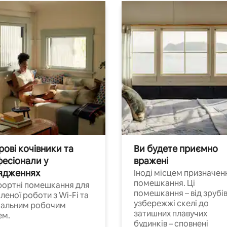
ові кочівники та
Ви будете приємно
есіонали у
вражені
ядженнях
Іноді місцем призначен
помешкання. Ці
ортні помешкання для
помешкання – від зрубів
леної роботи з Wi-Fi та
узбережжі скелі до
іальним робочим
затишних плавучих
ем.
будинків – сповнені