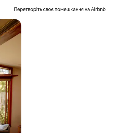
Перетворіть своє помешкання на Airbnb
и дотику та гортання.