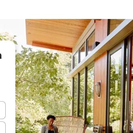
а
я навігації сторінкою клавіші зі стрілками вгору та вниз або жест