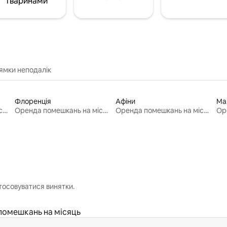
тваринами
ямки неподалік
Флоренція
Афіни
Ма
Оренда помешкань на місяць
Оренда помешкань на місяць
Оренда помешкань на місяць
тосовуватися винятки.
помешкань на місяць