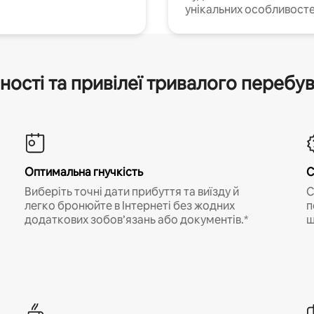
унікальних особливосте
ності та привілеї тривалого перебу
Оптимальна гнучкість
С
Виберіть точні дати прибуття та виїзду й
С
легко бронюйте в Інтернеті без жодних
п
додаткових зобов’язань або документів.*
щ