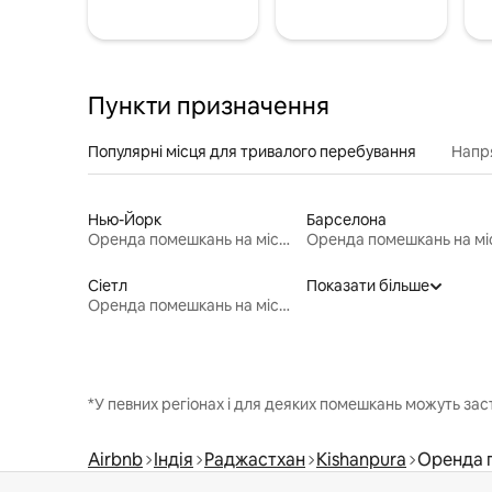
Пункти призначення
Популярні місця для тривалого перебування
Напр
Нью-Йорк
Барселона
Оренда помешкань на місяць
Сіетл
Показати більше
Оренда помешкань на місяць
*У певних регіонах і для деяких помешкань можуть зас
Airbnb
Індія
Раджастхан
Kishanpura
Оренда 