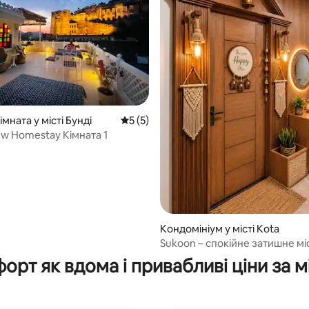
мната у місті Бунді
Середня оцінка: 5 з 5, відгуки: 5
5 (5)
ew Homestay Кімната 1
Кондомініум у місті Kota
 5, відгуки: 52
Sukoon – спокійне затишне мі
відпочинку – вид на міський п
орт як вдома і привабливі ціни за м