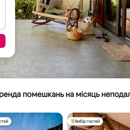
ренда помешкань на місяць неподал
стей
Вибір гостей
стей
Топ вибір гостей