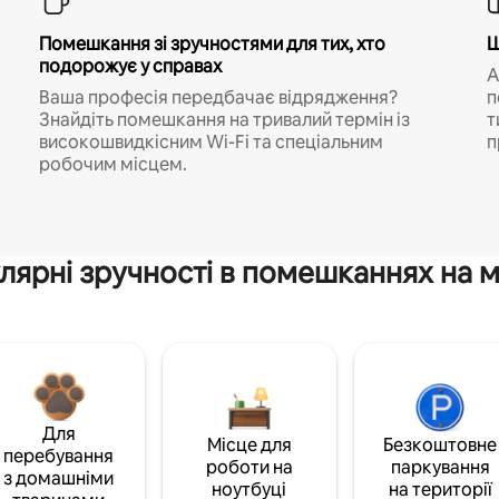
Помешкання зі зручностями для тих, хто
Ш
подорожує у справах
A
Ваша професія передбачає відрядження?
п
Знайдіть помешкання на тривалий термін із
т
високошвидкісним Wi-Fi та спеціальним
п
робочим місцем.
лярні зручності в помешканнях на м
Для
Місце для
Безкоштовне
перебування
роботи на
паркування
з домашніми
ноутбуці
на території