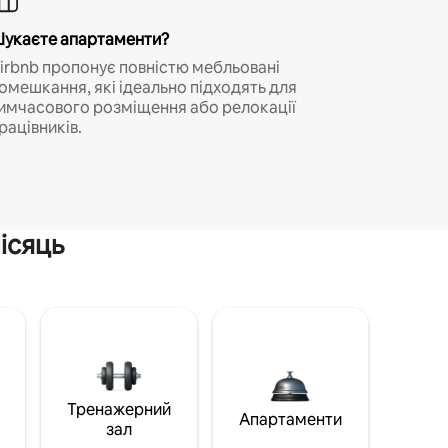
укаєте апартаменти?
irbnb пропонує повністю мебльовані
омешкання, які ідеально підходять для
имчасового розміщення або релокації
рацівників.
ісяць
Тренажерний
Апартаменти
зал