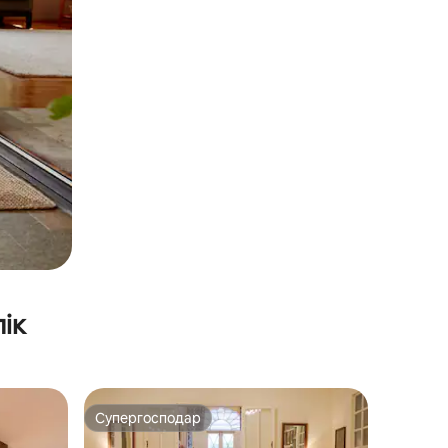
ік
Супергосподар
Супергосподар