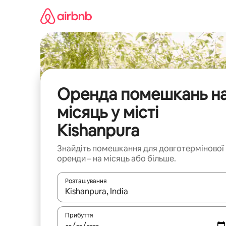
Перейти
до
вмісту
Оренда помешкань н
місяць у місті
Kishanpura
Знайдіть помешкання для довготермінової
оренди – на місяць або більше.
Розташування
Отримавши результати пошуку, використовуйте дл
Прибуття