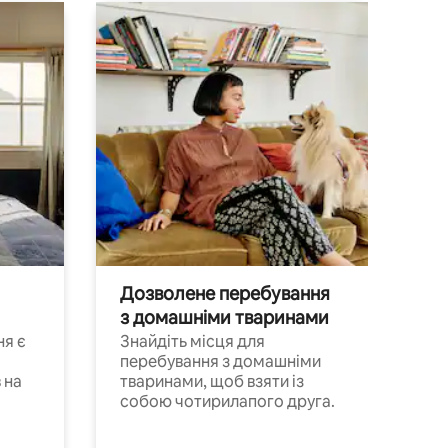
Дозволене перебування
з домашніми тваринами
ня є
Знайдіть місця для
перебування з домашніми
 на
тваринами, щоб взяти із
собою чотирилапого друга.