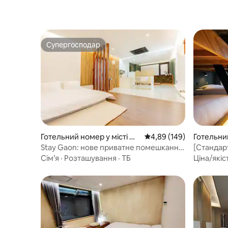
Супергосподар
Супергосподар
Готельний номер у місті Gy
Середня оцінка: 4,89 з 
4,89 (149)
Готельний
eongju-si
uoka
Stay Gaon: нове приватне помешкання,
[Стандар
джакузі в приміщенні, гриль на даху,
терасою]
Сім’я
·
Розташування
·
ТБ
Ціна/якіс
сніданок, найкраще розташування в
машиною 
місті, пішки до вулиці Хваннідан
персона