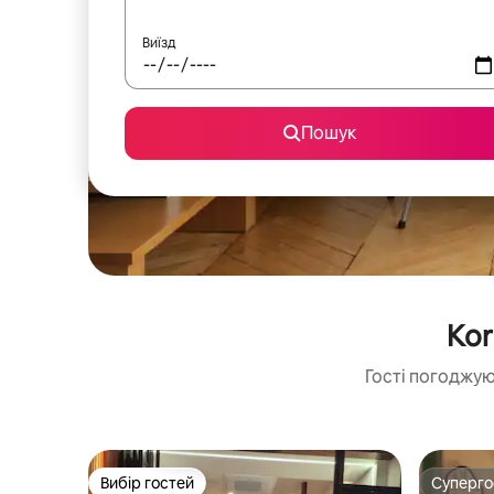
Виїзд
Пошук
Kor
Гості погоджую
Вибір гостей
Суперг
Вибір гостей
Суперг