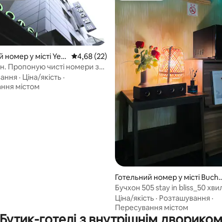
 номер у місті Yeo
Середня оцінка: 4,68 з 5, відгуки: 22
4,68 (22)
o-dong, Yeongdeu
н. Пропоную чисті номери за
ю ціною.
вання
·
Ціна/якість
·
ння містом
з 5, відгуки: 4
Готельний номер у місті Buch
n-si
Бучхон 505 stay in bliss_50 хв
Хонде#Зона для курців
Ціна/якість
·
Розташування
·
Пересування містом
Бутик-готелі з внутрішнім дворико