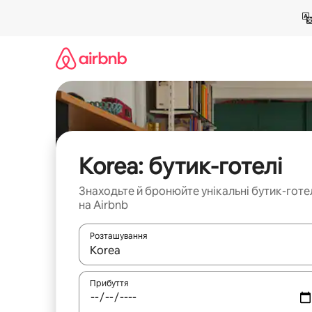
Перейти
до
вмісту
Korea: бутик-готелі
Знаходьте й бронюйте унікальні бутик-готе
на Airbnb
Розташування
Отримавши результати пошуку, використовуйте дл
Прибуття