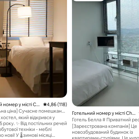
5, відгуки: 116
 номер у місті Се
Середня оцінка: 4,86 з 5, відгуки: 118
4,86 (118)
ьна ціна] Сучасне помешкання
Готельний номер у місті Chu
рового комплексу Гасан
хостел, який відкрився у
ncheon-si
Готель Белла # Приватний ре
5 року. ✨ Від постільних речей
видом # 1 хвилина до мерії Чху
[Зареєстрована компанія] Це
побутової техніки - меблі
Панорамне вікно # Netflix #
новозбудований будинок із
️зимові місяці
Безкоштовна парковка
квартирами-студіями, Це чудо