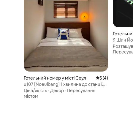
Готельний
ngdeungp
Я Шин Йо
ngpo-gu
доступно
Розташу
Пересува
Готельний номер у місті Сеул
Середня оцінка: 5 
5 (4)
u107 [Noeulbang] 1 хвилина до станції
метро, 30 хвилин до Мьондона, 40
Ціна/якість
·
Декор
·
Пересування
хвилин до Сунгсу
містом