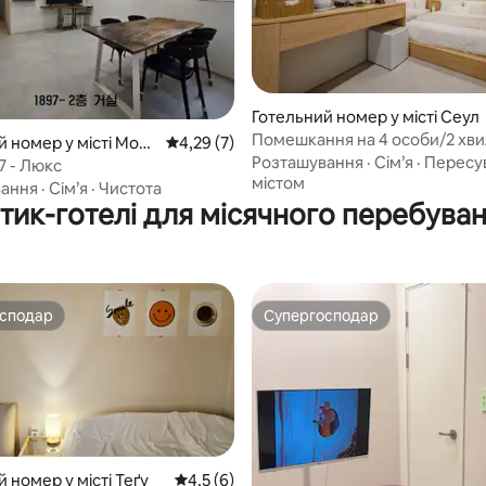
 5, відгуки: 93
Готельний номер у місті Сеул
Помешкання на 4 особи/2 хви
й номер у місті Mokp
Середня оцінка: 4,29 з 5, відгуки: 7
4,29 (7)
станції DDP, ринок Кванджан,
Розташування
·
Сім’я
·
Пересу
7 - Люкс
доступ до Мьондона｜Є Елбі
містом
вання
·
Сім’я
·
Чистота
бутик-помешкання в Сеулі
тик-готелі для місячного перебува
осподар
Супергосподар
осподар
Супергосподар
 номер у місті Теґу
Середня оцінка: 4,5 з 5, відгуки: 6
4,5 (6)