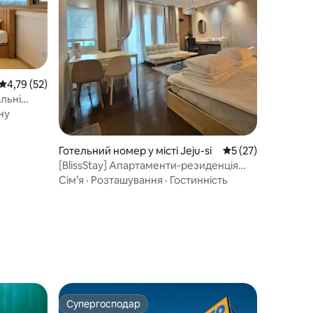
тий
 💛
Середня оцінка: 4,79 з 5, відгуки: 52
4,79 (52)
альні
анна
ну
унд до
 до
Готельний номер у місті Jeju-si
Середня оцінка: 5 
5 (27)
 |
[BlissStay] Апартаменти-резиденція
ндон,
Familysuite, 4-місний номер (три
Сім’я
·
Розташування
·
Гостинність
односпальні ліжка Q/S/S)
Супергосподар
Супергосподар