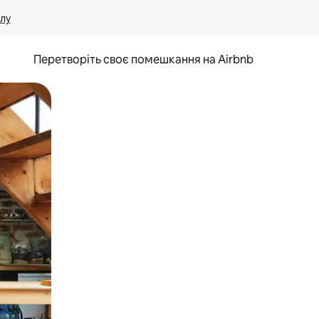
лу
Перетворіть своє помешкання на Airbnb
и дотику та гортання.