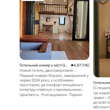
Готельний номер у місті Gy
Середня оцінка: 4,97 з 
4,97 (116)
eongju-si
Новий готель, двоповерховий
приватний будинок. Купання в
Перший поверх Stayaon, завершений у
ванні.Гриль на даху. Поруч вулиця
червні 2024 року, є особливим
Готельний
Хваннідан. Сніданок. Найкраще
простором, де комфорт емоційного
ул
[Спеціал
розташування в центрі міста. Приватна
інтер’єру співіснує з преміальними
біля циф
Це новий 
парковка.
ваннами для ніг, щоб полегшити втому
Ціна/якість
·
Розташування
·
Паркінг
травні ✨2
від подорожі!! Чистота та порядок є
до всієї 
основними. Затишна постіль. Це
абсолютно нові! У 
розкішне приватне помешкання в стилі