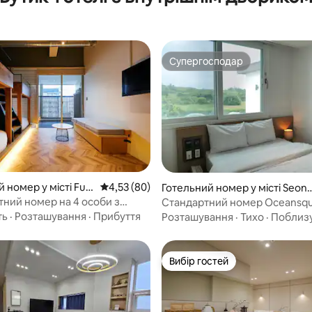
Супергосподар
Супергосподар
5, відгуки: 149
 номер у місті Fuk
Середня оцінка: 4,53 з 5, відгуки: 80
4,53 (80)
Готельний номер у місті Seon
san-eup, Seogwipo-si
тний номер на 4 особи з
Стандартний номер Oceansq
 Спільна кухня з пральною
ть
·
Розташування
·
Прибуття
Розташування
·
Тихо
·
Поблиз
/ Дизайнерський готель без
лу_D6
Вибір гостей
Вибір гостей