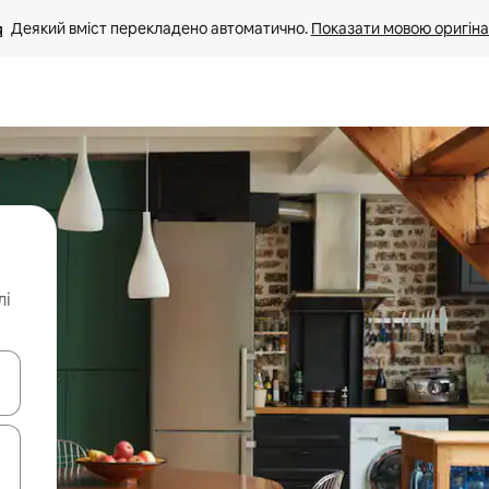
Деякий вміст перекладено автоматично. 
Показати мовою оригіна
лі
я навігації сторінкою клавіші зі стрілками вгору та вниз або жест