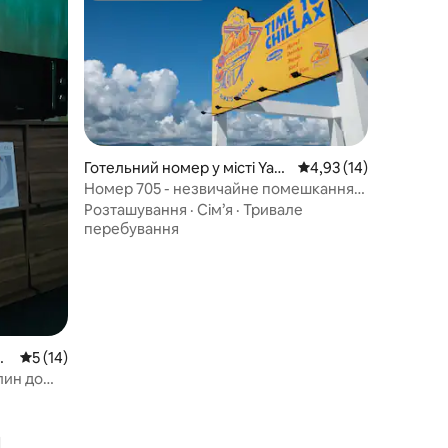
Готельний номер у місті Yan
Середня оцінка: 4,93 з
4,93 (14)
gyang-gun
Номер 705 - незвичайне помешкання,
розташоване на 7-й національній
Розташування
·
Сім’я
·
Тривале
дорозі Ян'ян
перебування
eo
Середня оцінка: 5 з 5, відгуки: 14
5 (14)
илин до
м