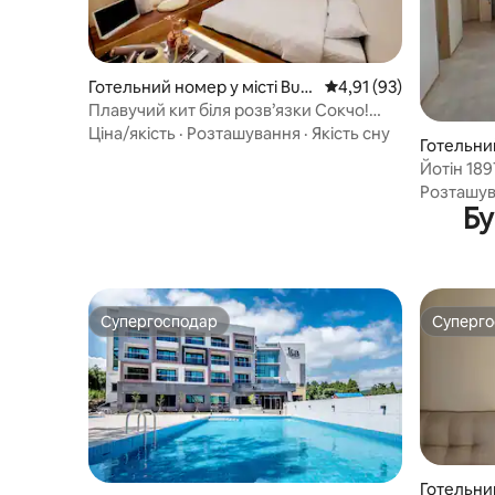
Готельний номер у місті Buk-
Середня оцінка: 4,91 з
4,91 (93)
myeon, Inje
Плавучий кит біля розв’язки Сокчо!
Розкішне помешкання у казковому лісі
Ціна/якість
·
Розташування
·
Якість сну
Готельни
+ безкоштовна ексклюзивна зона для
o-si
Йотін 189
пікніку та кемпінгу (2)
Розташу
Бу
Супергосподар
Суперг
Супергосподар
Суперг
Готельний