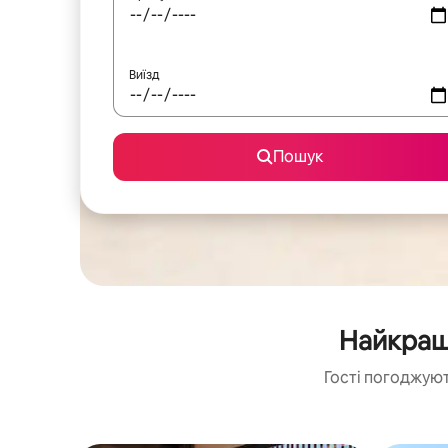
Виїзд
Пошук
Найкращі
Гості погоджуют