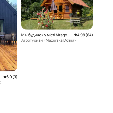
Мінібудинок у місті Mrągow
Середня оцінка: 4,98 з
4,98 (64)
o
Агротуризм «Mazurska Dolina»
Середня оцінка: 5,0 з 5, відгуки: 3
5,0 (3)
х