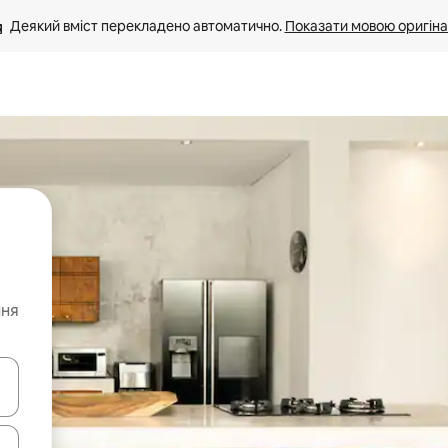
Деякий вміст перекладено автоматично. 
Показати мовою оригіна
ння
я навігації сторінкою клавіші зі стрілками вгору та вниз або жест