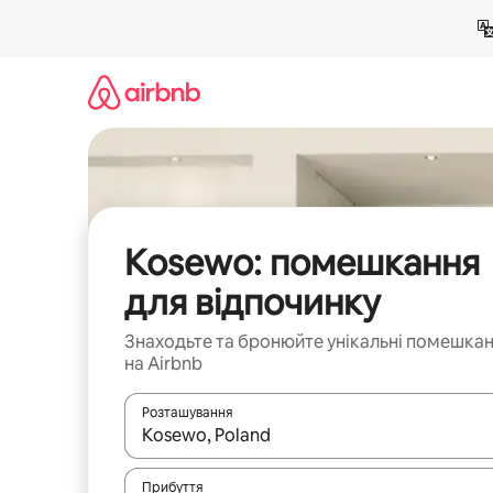
Перейти
до
вмісту
Kosewo: помешкання
для відпочинку
Знаходьте та бронюйте унікальні помешка
на Airbnb
Розташування
Отримавши результати пошуку, використовуйте дл
Прибуття