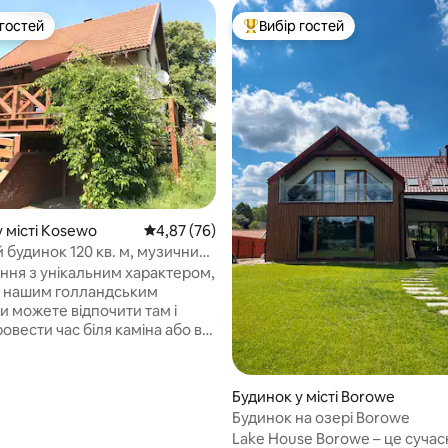
 гостей
Вибір гостей
р гостей
Топ вибір гостей
 5, відгуки: 67
 місті Kosewo
Середня оцінка: 4,87 з 5, відгуки: 76
4,87 (76)
 будинок 120 кв. м, музичний
сад, камін
ня з унікальним характером,
 нашим голландським
овести час біля каміна або в
у саду. Відвідайте 3 озера
к. Пляж знаходиться в 3
ходьби, ліс - в 10 хвилинах
Будинок у місті Borowe
Волоконно-оптичний Wi-Fi,
Будинок на озері Borowe
настільні ігри, ретро-
Lake House Borowe – це суча
. Дивіться гарний вид з тераси,