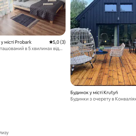
 5, відгуки: 14
у місті Probark
Середня оцінка: 5,0 з 5, відгуки: 3
5,0 (3)
ташований в 5 хвилинах від
 Zakątek
Будинок у місті Krutyń
Будинки з очерету в Конвалія
лизу