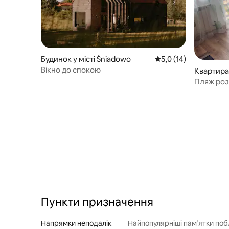
Будинок у місті Śniadowo
Середня оцінка: 5,0 з
5,0 (14)
Вікно до спокою
Квартира 
Пляж роз
Probraski
Пункти призначення
Напрямки неподалік
Найпопулярніші пам’ятки поб