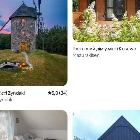
з 5, відгуки: 7
Гостьовий дім у місті Kosewo
Mazurskisen
істі Zyndaki
Середня оцінка: 5,0 з 5, відгуки: 34
5,0 (34)
yndaki