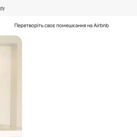
лу
Перетворіть своє помешкання на Airbnb
и дотику та гортання.