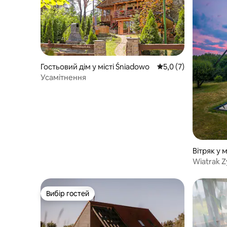
Гостьовий дім у місті Śniadowo
Середня оцінка: 5,0 
5,0 (7)
Усамітнення
Вітряк у м
Wiatrak Z
Вибір гостей
Вибір гостей