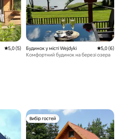
Середня оцінка: 5,0 з 5, відгуки: 5
5,0 (5)
Будинок у місті Wejdyki
Середня оцінка: 5,0
5,0 (6)
Комфортний будинок на березі озера
Вибір гостей
Вибір гостей