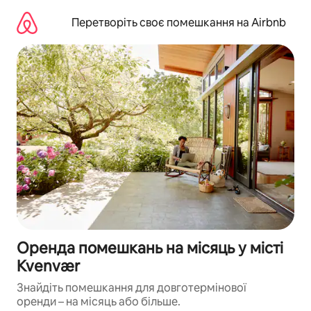
Перейти
до
Перетворіть своє помешкання на Airbnb
вмісту
Оренда помешкань на місяць у місті
Kvenvær
Знайдіть помешкання для довготермінової
оренди – на місяць або більше.