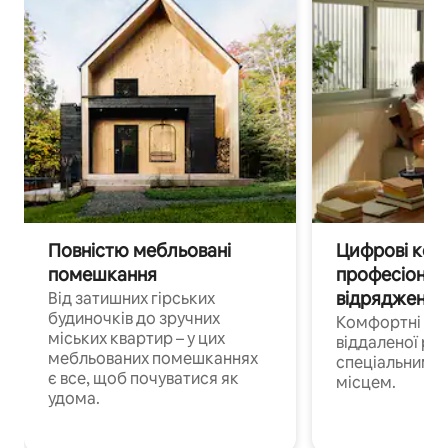
Повністю мебльовані
Цифрові кочі
помешкання
професіонал
відрядження
Від затишних гірських
будиночків до зручних
Комфортні по
міських квартир – у цих
віддаленої роб
мебльованих помешканнях
спеціальним 
є все, щоб почуватися як
місцем.
удома.