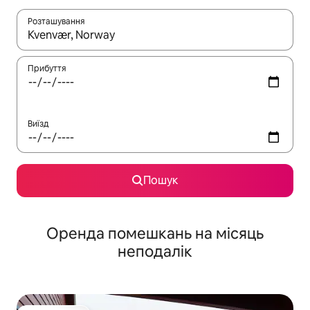
Розташування
Отримавши результати пошуку, використовуйте для навігації с
Прибуття
Виїзд
Пошук
Оренда помешкань на місяць
неподалік