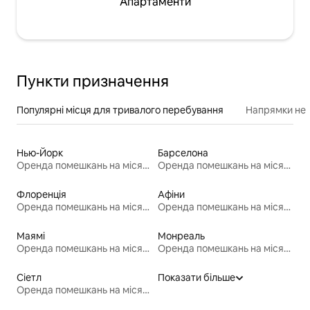
Апартаменти
Пункти призначення
Популярні місця для тривалого перебування
Напрямки неп
Нью-Йорк
Барселона
Оренда помешкань на місяць
Оренда помешкань на місяць
Флоренція
Афіни
Оренда помешкань на місяць
Оренда помешкань на місяць
Маямі
Монреаль
Оренда помешкань на місяць
Оренда помешкань на місяць
Сіетл
Показати більше
Оренда помешкань на місяць