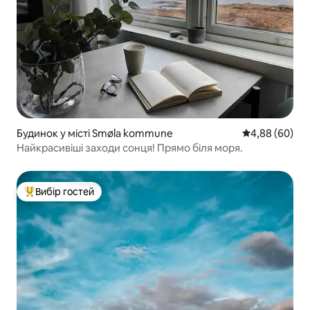
Будинок у місті Smøla kommune
Середня оцінка
4,88 (60)
Найкрасивіші заходи сонця! Прямо біля моря.
Вибір гостей
Топ вибір гостей