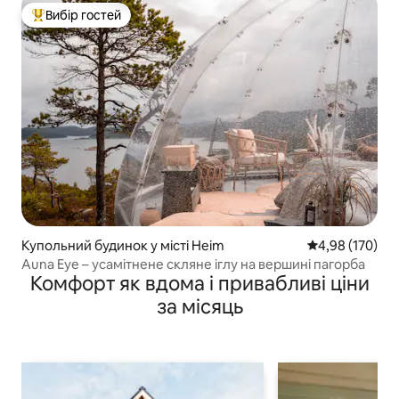
Вибір гостей
Топ вибір гостей
Купольний будинок у місті Heim
Середня оцінка
4,98 (170)
Auna Eye – усамітнене скляне іглу на вершині пагорба
Комфорт як вдома і привабливі ціни
за місяць