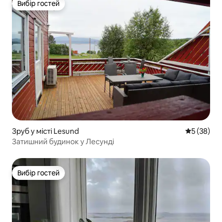
Вибір гостей
Вибір гостей
Зруб у місті Lesund
Середня оц
5 (38)
Затишний будинок у Лесунді
Вибір гостей
Вибір гостей