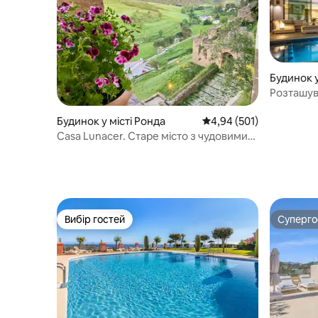
Будинок 
Розташув
миля/Пля
Будинок у місті Ронда
Середня оцінка: 4,94 з 
4,94 (501)
Casa Lunacer. Старе місто з чудовими
краєвидами
Вибір гостей
Суперг
Вибір гостей
Суперг