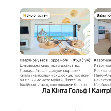
Вибір гостей
Вибір го
Топ вибір гостей
Вибір го
Квартира у місті Торремолін
Середня оцінка: 5,0 з 
5,0 (194)
Квартира 
ос
Дивовижна квартира з джакузі в
Квартира 
Саванна-Біч
Прокидайтеся під звуки морських
Розкішне
хвиль і найкращий схід сонця, про який
Пало-Аль
ви тільки можете мріяти. Ляжте на
найекскл
балійське ліжко, споглядаючи безкрає
Марбельї.
Ла Кінта Гольф і Кант
море, або зануртеся в джакузі з
захоплюю
підігрівом, насолоджуючись келихом
море та 
кави. Savanna Beach призначений для
будинок, 
спокійного відпочинку в чарівному та
красиво 
привабливому місці. Savanna Beach –
інтер 'є