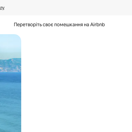
лу
Перетворіть своє помешкання на Airbnb
и дотику та гортання.