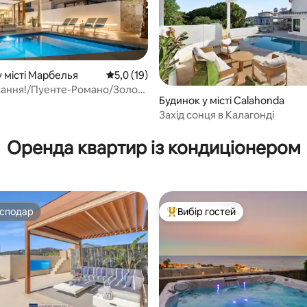
у місті Марбелья
Середня оцінка: 5,0 з 5, відгуки: 19
5,0 (19)
ання!/Пуенте-Романо/Золота
Будинок у місті Calahonda
ж/4 спальні
Захід сонця в Калагонді
5, відгуки: 501
Оренда квартир із кондиціонером
осподар
Вибір гостей
осподар
Топ вибір гостей