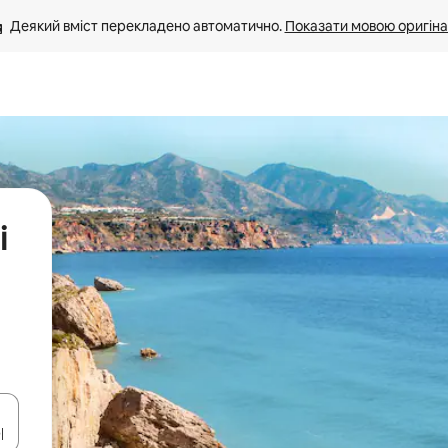
Деякий вміст перекладено автоматично. 
Показати мовою оригіна
і
я навігації сторінкою клавіші зі стрілками вгору та вниз або жест