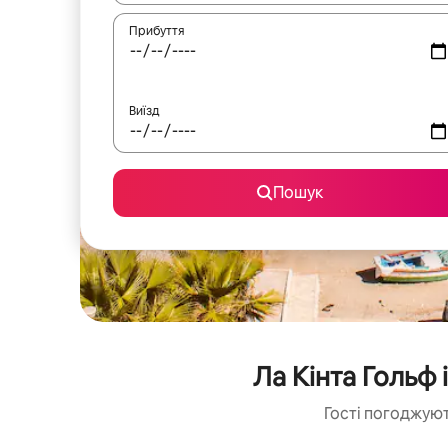
Прибуття
Виїзд
Пошук
Ла Кінта Гольф
Гості погоджуют