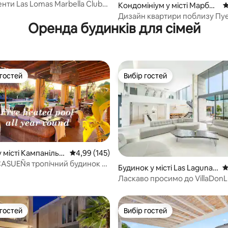
нти Las Lomas Marbella Club
Кондомініум у місті Марбел
С
le
ья
Дизайн квартири поблизу Пу
Оренда будинків для сімей
Бануса та Марбельї
 гостей
Вибір гостей
р гостей
Вибір гостей
 місті Кампанілья
Середня оцінка: 4,99 з 5, відгуки: 145
4,99 (145)
CASUEÑя тропічний будинок у
5, відгуки: 115
Будинок у місті Las Lagunas
С
ага.
de Mijas
Ласкаво просимо до VillaDon
 гостей
Вибір гостей
р гостей
Вибір гостей