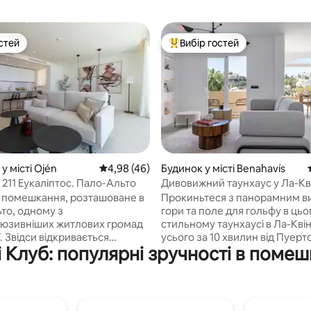
стей
Вибір гостей
стей
Топ вибір гостей
5, відгуки: 194
у місті Ojén
Середня оцінка: 4,98 з 5, відгуки: 46
4,98 (46)
Будинок у місті Benahavís
211 Еукаліптос. Пало-Альто
Дивовижний таунхаус у Ла-Кві
фантастичні краєвиди
 помешкання, розташоване в
Прокиньтеся з панорамним в
то, одному з
гори та поле для гольфу в ць
юзивніших житлових громад
стильному таунхаусі в Ла-Квін
 Звідси відкривається
усього за 10 хвилин від Пуерт
рі Клуб: популярні зручності в поме
чий вид на Середземне
Насолоджуйтеся напоями на 
Андалузькі пагорби. Цей
сонця на приватній терасі на д
що виходить на південь,
розслабляйтеся біля басейну
прикрашений високоякісним
знаходиться за кілька кроків, і
рним оздобленням, має
насолоджуйтеся ідеальним