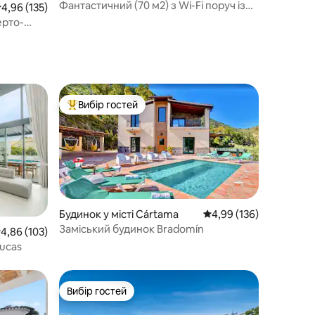
ндалусія
Фантастичний (70 м2) з Wi-Fi поруч із
ередня оцінка: 4,96 з 5, відгуки: 135
4,96 (135)
Пуерто-Банусом
ерто-
Вибір гостей
Топ вибір гостей
Будинок у місті Cártama
Середня оцінка: 4,99 з 
4,99 (136)
Заміський будинок Bradomín
ередня оцінка: 4,86 з 5, відгуки: 103
4,86 (103)
Lucas
Вибір гостей
Вибір гостей