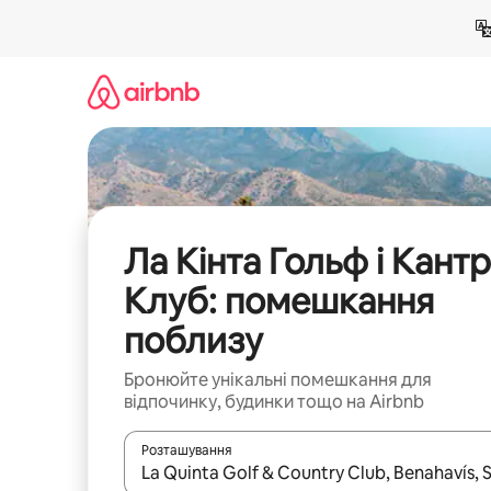
Перейти
до
вмісту
Ла Кінта Гольф і Кантр
Клуб: помешкання
поблизу
Бронюйте унікальні помешкання для
відпочинку, будинки тощо на Airbnb
Розташування
Отримавши результати пошуку, використовуйте дл