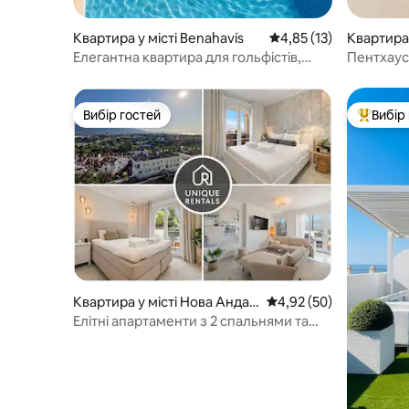
Квартира у місті Benahavís
Середня оцінка: 4,85 з
4,85 (13)
Квартира 
Елегантна квартира для гольфістів,
Пентхаус 
спокій, басейн, панорамні краєвиди
Найкращ
Вибір гостей
Вибір
Вибір гостей
Топ вибі
Квартира у місті Нова Андал
Середня оцінка: 4,92 з
4,92 (50)
усія
Елітні апартаменти з 2 спальнями та
видом на море