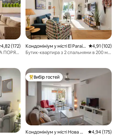
ередня оцінка: 4,82 з 5, відгуки: 172
4,82 (172)
Кондомініум у місті El Paraís
Середня оцінка: 4,91 з
4,91 (102)
o
А ПОРЯД
Бутик-квартира з 2 спальнями в 200 м
від пляжу
Вибір гостей
Топ вибір гостей
Кондомініум у місті Нова А
Середня оцінка: 4,94 з 
4,94 (175)