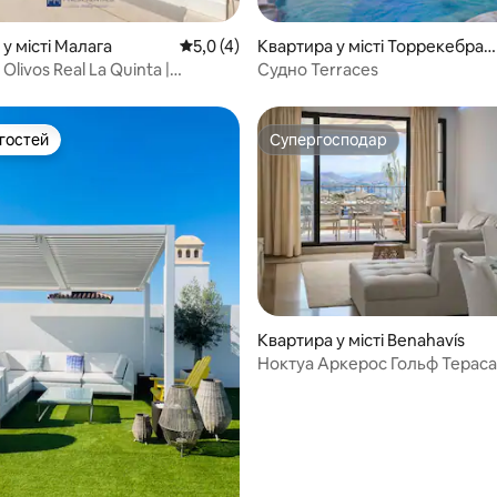
 5, відгуки: 13
у місті Малага
Середня оцінка: 5,0 з 5, відгуки: 4
5,0 (4)
Квартира у місті Торрекебрад
а
Olivos Real La Quinta |
Судно Terraces
ий орендний житло
 гостей
Супергосподар
р гостей
Супергосподар
Квартира у місті Benahavís
Ноктуа Аркерос Гольф Тераса
 5, відгуки: 50