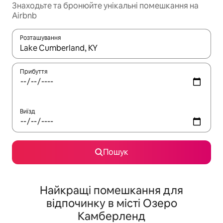
Знаходьте та бронюйте унікальні помешкання на
Airbnb
Розташування
Отримавши результати пошуку, використовуйте для навігації с
Прибуття
Виїзд
Пошук
Найкращі помешкання для
відпочинку в місті Озеро
Камберленд