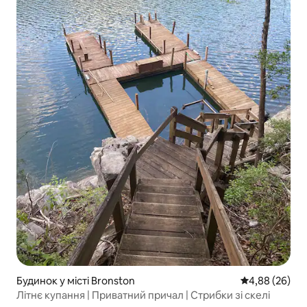
Будинок у місті Bronston
Середня оцінка
4,88 (26)
Літнє купання | Приватний причал | Стрибки зі скелі