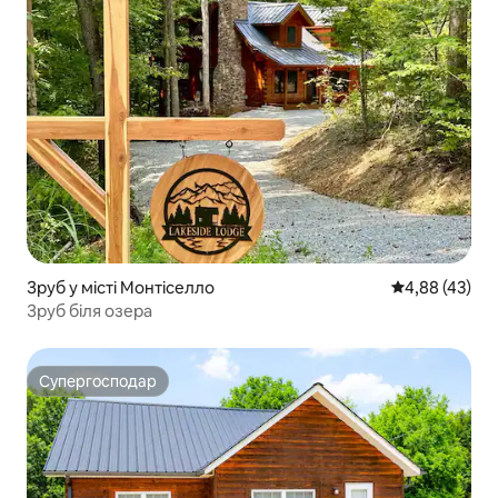
Зруб у місті Монтіселло
Середня оцінк
4,88 (43)
Зруб біля озера
Супергосподар
Супергосподар