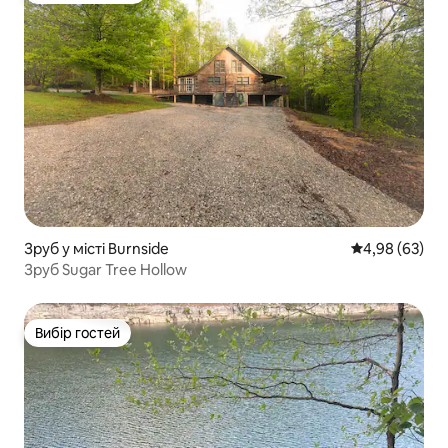
Зруб у місті Burnside
Середня оцінка
4,98 (63)
Зруб Sugar Tree Hollow
Вибір гостей
Вибір гостей