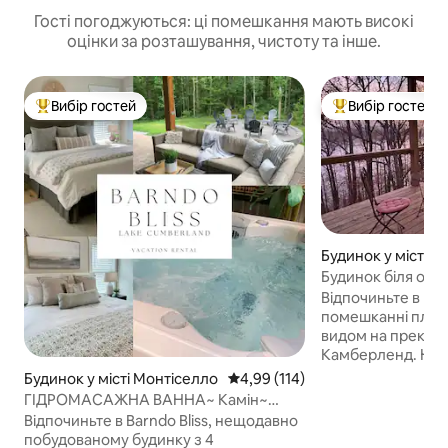
Гості погоджуються: ці помешкання мають високі
оцінки за розташування, чистоту та інше.
Вибір гостей
Вибір гостей
Топ вибір гостей
Топ вибір гостей
Будинок у місті М
Будинок біля озер
Монтічелло
Відпочиньте в Dar
помешканні площе
видом на прекра
Камберленд. Насолоджуйтеся
захопливими кра
Будинок у місті Монтіселло
Середня оцінка: 4,99 з 5, відгук
4,99 (114)
спокійним оточе
ГІДРОМАСАЖНА ВАННА~ Камін~
вітальнями та д
Кімнати з ванною та туалетом і ліжком
Відпочиньте в Barndo Bliss, нещодавно
помешканням, ст
KING~ Вихід до озера
побудованому будинку з 4