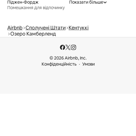
Піджен-Фордж
Показати більше
Помешкання для відпочинку
Airbnb
Сполучені Штати
Кентуккі
Озеро Камберленд
© 2026 Airbnb, Inc.
Конфіденційність
Умови