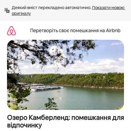
Перейти
Деякий вміст перекладено автоматично. 
Показати мовою 
до
оригіналу
вмісту
Перетворіть своє помешкання на Airbnb
Озеро Камберленд: помешкання для
відпочинку