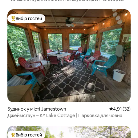
Джакузі та сауна
Вибір гостей
Топ вибір гостей
Будинок у місті Jamestown
Середня оцінк
4,91 (32)
Джеймстаун – KY Lake Cottage | Парковка для човна
Вибір гостей
Топ вибір гостей