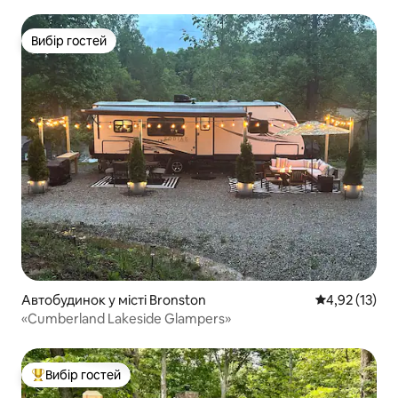
Вибір гостей
Вибір гостей
Автобудинок у місті Bronston
Середня оцінк
4,92 (13)
«Cumberland Lakeside Glampers»
Вибір гостей
Топ вибір гостей