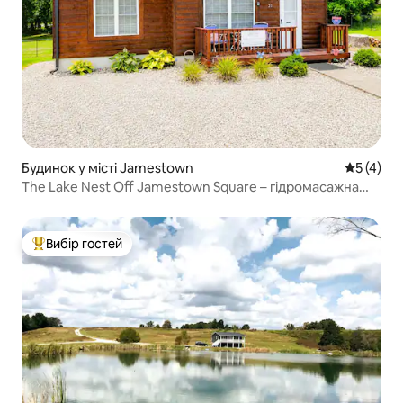
Будинок у місті Jamestown
Середня о
5 (4)
The Lake Nest Off Jamestown Square – гідромасажна
ванна!
Вибір гостей
Топ вибір гостей