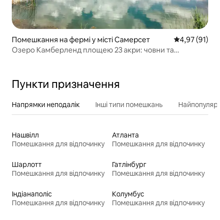
Помешкання на фермі у місті Самерсет
Середня оцінк
4,97 (91)
Озеро Камберленд площею 23 акри: човни та
рибальський оазис
Пункти призначення
Напрямки неподалік
Інші типи помешкань
Найпопулярн
Нашвілл
Атланта
Помешкання для відпочинку
Помешкання для відпочинку
Шарлотт
Гатлінбург
Помешкання для відпочинку
Помешкання для відпочинку
Індіанаполіс
Колумбус
Помешкання для відпочинку
Помешкання для відпочинку