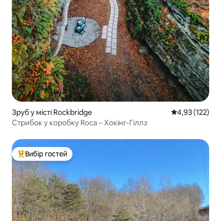
Зруб у місті Rockbridge
Середня оцінка
4,93 (122)
Стрибок у коробку Roca – Хокінг-Гіллз
Вибір гостей
Топ вибір гостей