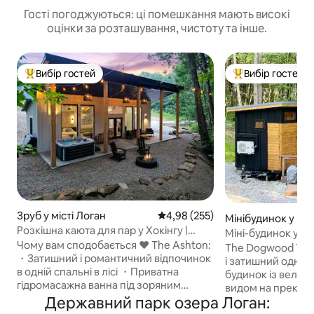
Гості погоджуються: ці помешкання мають високі
оцінки за розташування, чистоту та інше.
Вибір гостей
Вибір гостей
Топ вибір гостей
Топ вибір гостей
Зруб у місті Логан
Середня оцінка: 4,98 з 5, відгук
4,98 (255)
Мінібудинок у міс
Розкішна каюта для пар у Хокінгу |
Міні-будинок у До
Усамітнена! Гідромасажна ванна!
Чому вам сподобається ❤️ The Ashton:
The Dogwood Tiny
・Затишний і романтичний відпочинок
і затишний одноп
в одній спальні в лісі ・Приватна
будинок із велики
гідромасажна ванна під зоряним
видом на прекрас
небом ・Сучасний дизайн із вікнами
Державний парк озера Логан:
пагорба, ліжко qu
від підлоги до стелі ・Стильна