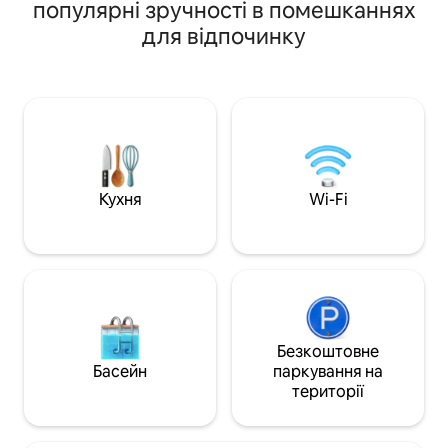
видом на природ
популярні зручності в помешканнях
повноцінна кухня・ Затишна зона для
кухнею та ванною
для відпочинку
багаття ・Швидкий Wi-Fi + телевізор
повітрі, а також 
Smart TV із потоковим передаванням
відкритому повітр
・Помешкання для пар і їхніх
щоб насолодитис
улюбленців Відпочинок на・ природі
і нічними зірками
всього за кілька хвилин від Хокінг-
приватному лісов
Гіллз ・ Розкішна душова кабіна та дві
менш ніж за годин
раковини ・Ідеально підходить для
Колумбуса, в дек
романтичних вихідних або відпочинку
знаходяться числ
наодинці Натисніть «❤️Зберегти», щоб
кафе, пивоварні, 
Кухня
Wi-Fi
легко знайти нас знову. Прочитайте
повний опис оголошення, щоб
дізнатися всі деталі.
Безкоштовне
Басейн
паркування на
території