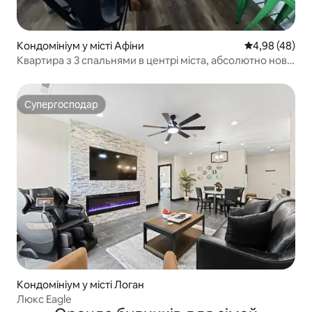
Кондомініум у місті Афіни
Середня оцінка
4,98 (48)
Квартира з 3 спальнями в центрі міста, абсолютно нова
реконструкція (верхній блок)
Супергосподар
Супергосподар
Кондомініум у місті Логан
Люкс Eagle