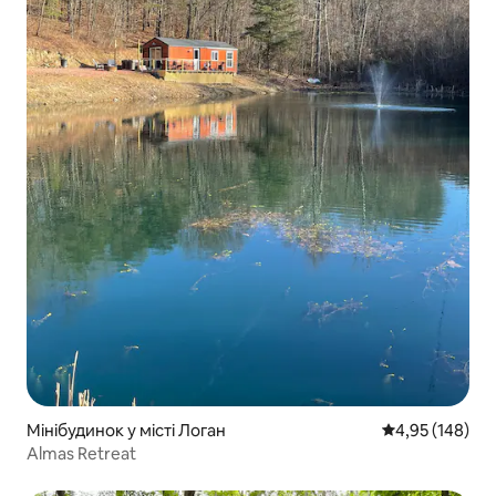
Мінібудинок у місті Логан
Середня оцінка
4,95 (148)
Almas Retreat