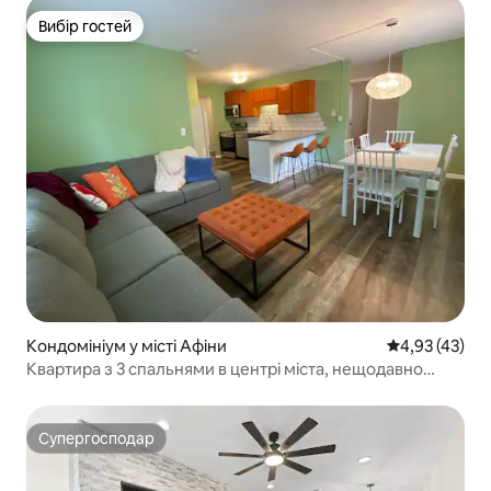
Вибір гостей
Вибір гостей
Кондомініум у місті Афіни
Середня оцінк
4,93 (43)
Квартира з 3 спальнями в центрі міста, нещодавно
відремонтована (нижній поверх)
Супергосподар
Супергосподар