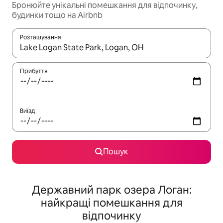
Бронюйте унікальні помешкання для відпочинку,
будинки тощо на Airbnb
Розташування
Отримавши результати пошуку, використовуйте для навігації с
Прибуття
Виїзд
Пошук
Державний парк озера Логан:
найкращі помешкання для
відпочинку