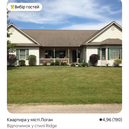
Вибір гостей
Топ вибір гостей
Квартира у місті Логан
Середня оцінка:
4,96 (190)
Відпочинок у стилі Ridge