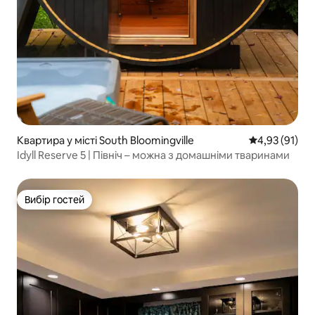
Квартира у місті South Bloomingville
Середня оцінк
4,93 (91)
Idyll Reserve 5 | Північ – можна з домашніми тваринами
Вибір гостей
Вибір гостей