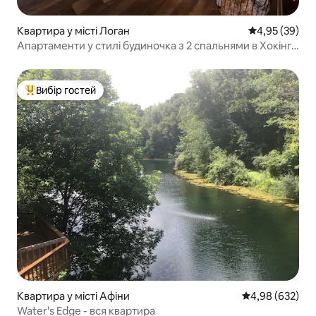
Квартира у місті Логан
Середня оцінк
4,95 (39)
Апартаменти у стилі будиночка з 2 спальнями в Хокінг-
Гіллз – Гідромасажна ванна Aspen
Вибір гостей
Топ вибір гостей
Квартира у місті Афіни
Середня оцінка:
4,98 (632)
Water's Edge - вся квартира