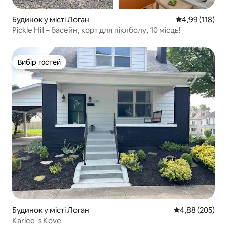
Будинок у місті Логан
Середня оцінка
4,99 (118)
Pickle Hill – басейн, корт для піклболу, 10 місць!
Вибір гостей
Вибір гостей
Будинок у місті Логан
Середня оцінка:
4,88 (205)
Karlee 's Kove