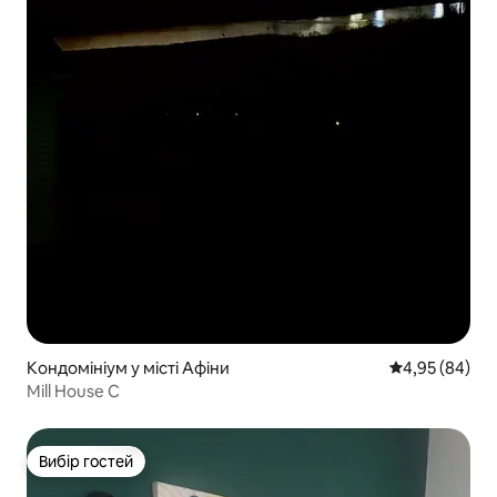
Кондомініум у місті Афіни
Середня оцінка
4,95 (84)
Mill House C
Вибір гостей
Вибір гостей