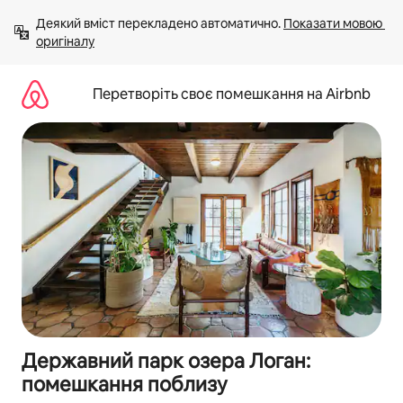
Перейти
Деякий вміст перекладено автоматично. 
Показати мовою 
до
оригіналу
вмісту
Перетворіть своє помешкання на Airbnb
Державний парк озера Логан:
помешкання поблизу