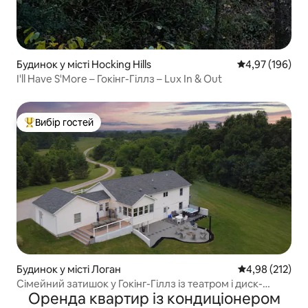
Будинок у місті Hocking Hills
Середня оцінка
4,97 (196)
I'll Have S'More – Гокінг-Гіллз – Lux In & Out
Вибір гостей
Топ вибір гостей
Будинок у місті Логан
Середня оцінка
4,98 (212)
Сімейний затишок у Гокінг-Гіллз із театром і диск-
Оренда квартир із кондиціонером
гольфом!