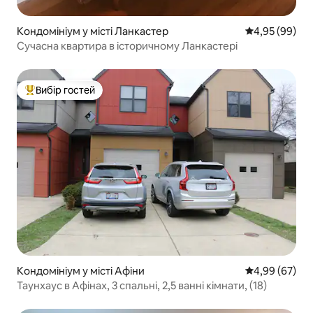
Кондомініум у місті Ланкастер
Середня оцінка
4,95 (99)
Сучасна квартира в історичному Ланкастері
Вибір гостей
Топ вибір гостей
Кондомініум у місті Афіни
Середня оцінка
4,99 (67)
Таунхаус в Афінах, 3 спальні, 2,5 ванні кімнати, (18)