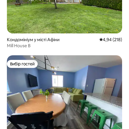
Кондомініум у місті Афіни
Середня оцінка
4,94 (218)
Mill House B
Вибір гостей
Вибір гостей