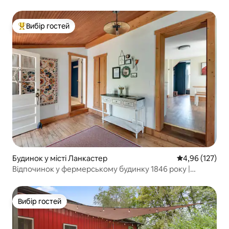
Вибір гостей
Топ вибір гостей
Будинок у місті Ланкастер
Середня оцінка
4,96 (127)
Відпочинок у фермерському будинку 1846 року |
Поблизу Гокінг-Гіллз
Вибір гостей
Вибір гостей