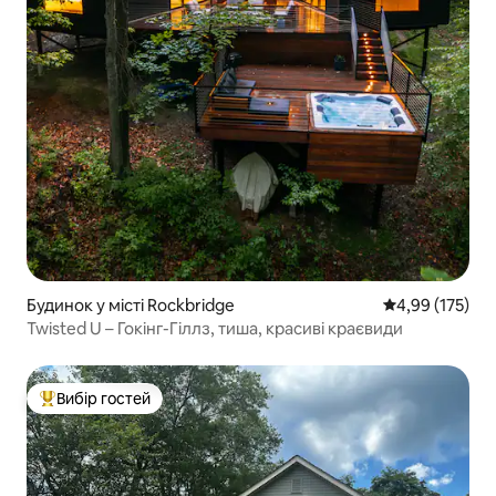
Будинок у місті Rockbridge
Середня оцінка
4,99 (175)
Twisted U – Гокінг-Гіллз, тиша, красиві краєвиди
Вибір гостей
Топ вибір гостей