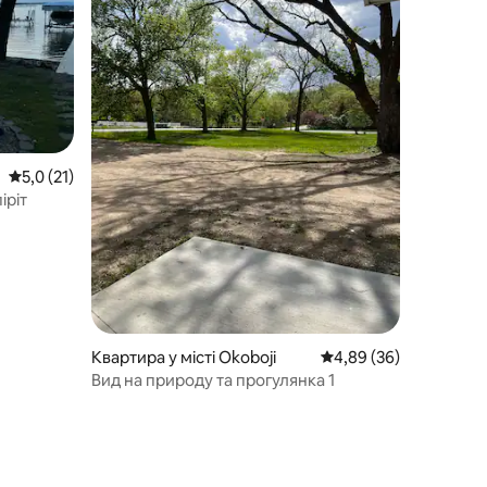
Середня оцінка: 5,0 з 5, відгуки: 21
5,0 (21)
іріт
Квартира у місті Okoboji
Середня оцінка: 4,89 з
4,89 (36)
Вид на природу та прогулянка 1