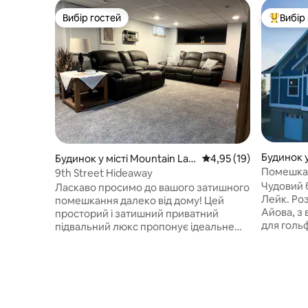
Вибір гостей
Вибір
Вибір гостей
Топ вибі
Будинок у
Будинок у місті Mountain Lak
Середня оцінка: 4,95 з
4,95 (19)
e
Помешкан
9th Street Hideaway
Чудовий б
Ласкаво просимо до вашого затишного
Лейк. Розташований у Лейк-Парк
помешкання далеко від дому! Цей
Айова, з 
просторий і затишний приватний
для гольфу на з
підвальний люкс пропонує ідеальне
район з 
поєднання комфорту та зручності. Це
на лижах
помешкання ідеально підходить для
та гольфом. Перший поверх
пар, індивідуальних мандрівників або
спальні 
ділових гостей. Насолоджуйтеся
Size, ван
окремим входом, паркуванням і тихим
сімейною
відпочинком, а також такими