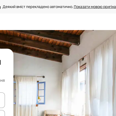
Деякий вміст перекладено автоматично. 
Показати мовою оригіна
я
ння
я навігації сторінкою клавіші зі стрілками вгору та вниз або жест