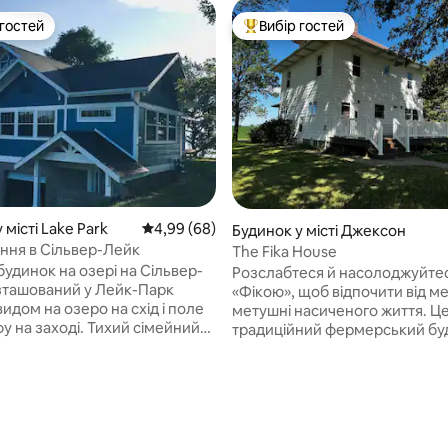
 гостей
Вибір гостей
р гостей
Топ вибір гостей
 місті Lake Park
Середня оцінка: 4,99 з 5, відгуки: 68
4,99 (68)
 5, відгуки: 19
Будинок у місті Джексон
ня в Сільвер-Лейк
The Fika House
удинок на озері на Сільвер-
Розслабтеся й насолоджуйте
«Фікою», щоб відпочити від ме
видом на озеро на схід і поле
метушні насиченого життя. Ц
аході. Тихий сімейний
традиційний фермерський бу
катанням на човнах, катанням
«Чотири площі» забезпечує с
, гідроциклами, риболовлею
обстановку, незалежно від тог
 має дві
приїхали в цей район для сіме
з двоспальним ліжком King
зустрічі, для ведення бізнесу 
ною кімнатою, кухнею,
відпочинку від міського життя
 кімнатою, вітальнею,
Розташоване на асфальтованій