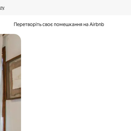
лу
Перетворіть своє помешкання на Airbnb
и дотику та гортання.