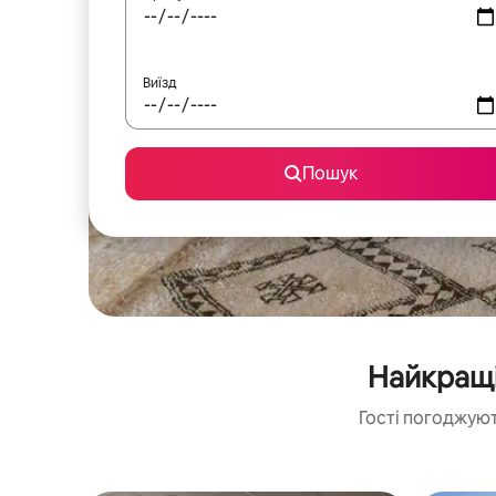
Виїзд
Пошук
Найкращі
Гості погоджуют