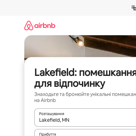
Перейти
до
вмісту
Lakefield: помешканн
для відпочинку
Знаходьте та бронюйте унікальні помешка
на Airbnb
Розташування
Отримавши результати пошуку, використовуйте дл
Прибуття