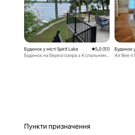
Будинок у місті Spirit Lake
Середня оцінка: 5,0 з
5,0 (51)
Будинок 
Будинок на березі озера з 4 спальнями
Air Bee n
та приватним причалом
Пункти призначення