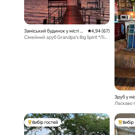
Заміський будинок у місті Sp
Середня оцінка: 4,94 з
4,94 (67)
irit Lake
Сімейний зруб Grandpa's Big Spirit *Ліфт
доступний*
Зруб у мі
Ласкаво 
Вибір гостей
Вибір
Топ вибір гостей
Топ вибі