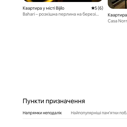
Квартира у місті Bijilo
Середня оцінка: 5 
5 (6)
Bahari – розкішна перлина на березі
Квартира 
моря
Casa Nor
Пункти призначення
Напрямки неподалік
Найпопулярніші пам’ятки поб