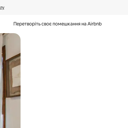
лу
Перетворіть своє помешкання на Airbnb
и дотику та гортання.