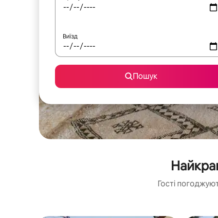
Виїзд
Пошук
Найкращ
Гості погоджуют