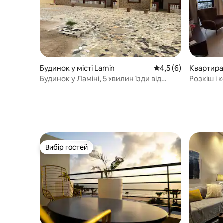
Будинок у місті Lamin
Середня оцінка: 4,5 
4,5 (6)
Квартира 
Будинок у Ламіні, 5 хвилин їзди від
Розкіш і
аеропорту.
Вибір гостей
Вибір гостей