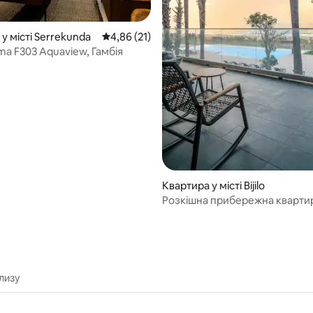
з 5, відгуки: 6
у місті Serrekunda
Середня оцінка: 4,86 з 5, відгуки: 21
4,86 (21)
ma F303 Aquaview, Гамбія
Квартира у місті Bijilo
Розкішна прибережна кварти
березі моря
лизу