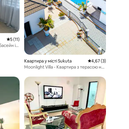
Середня оцінка: 5 з 5, відгуки: 11
5 (11)
басейн і
Квартира у місті Sukuta
Середня оцінка: 4,67 
4,67 (3)
Moonlight Villa - Квартира з терасою на
даху - басейн