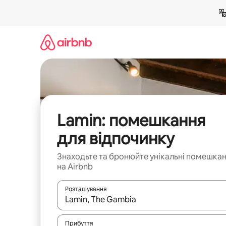
Перейти
до
вмісту
Lamin: помешкання
для відпочинку
Знаходьте та бронюйте унікальні помешка
на Airbnb
Розташування
Отримавши результати пошуку, використовуйте дл
Прибуття