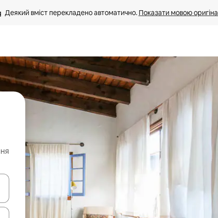
Деякий вміст перекладено автоматично. 
Показати мовою оригіна
ння
я навігації сторінкою клавіші зі стрілками вгору та вниз або жест