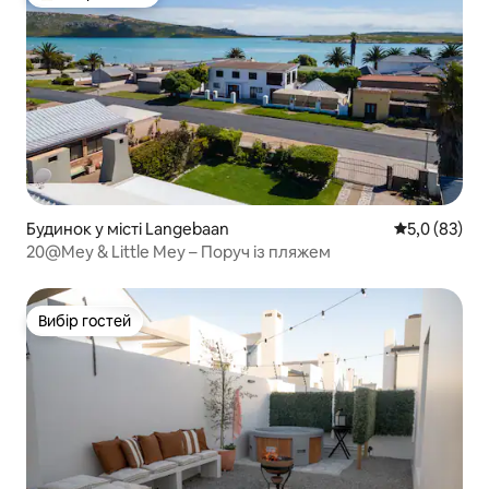
Топ вибір гостей
Будинок у місті Langebaan
Середня оцін
5,0 (83)
20@Mey & Little Mey – Поруч із пляжем
Вибір гостей
Вибір гостей