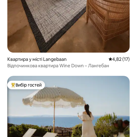
Квартира у місті Langebaan
Середня оцінк
4,82 (17)
Відпочинкова квартира Wine Down – Лангебан
Вибір гостей
Топ вибір гостей