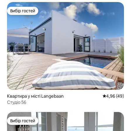
Вибір гостей
Вибір гостей
Квартира у місті Langebaan
Середня оцінка
4,96 (49)
Студіо 56
Вибір гостей
Вибір гостей