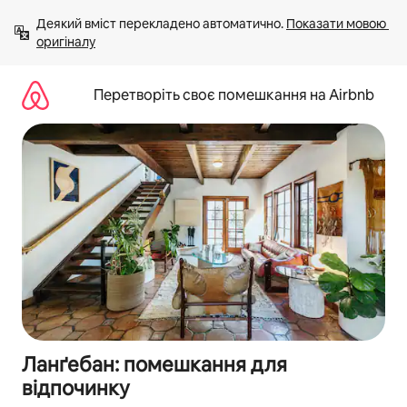
Перейти
Деякий вміст перекладено автоматично. 
Показати мовою 
до
оригіналу
вмісту
Перетворіть своє помешкання на Airbnb
Ланґебан: помешкання для
відпочинку