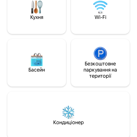
дістатися через 
ліжком розміру «queen size» та
Примітка: також 
спільною ванною кімнатою, стильна
односпальні ліжка
кухня, приватна тераса з грилем
Кухня
Wi-Fi
браай, сад навколо будинку, басейн з
підігрівом і стоянка для 2 автомобілів.
Ідеально підходить для пар, друзів або
сімей, які шукають відпочинок на
узбережжі.
Безкоштовне
Басейн
паркування на
території
Кондиціонер