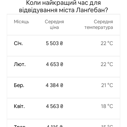
Коли найкращий час для
відвідування міста Ланґебан?
Місяць
Середня
Середня
ціна
температура
Січ.
5 503 ₴
22 °C
Лют.
4 653 ₴
22 °C
Бер.
4 384 ₴
21 °C
Квіт.
4 563 ₴
18 °C