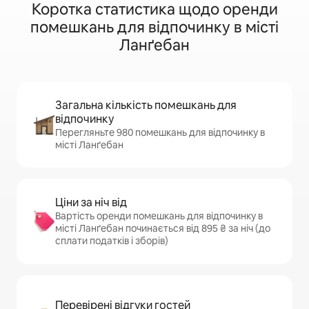
Коротка статистика щодо оренди
помешкань для відпочинку в місті
Ланґебан
Загальна кількість помешкань для
відпочинку
Перегляньте 980 помешкань для відпочинку в
місті Ланґебан
Ціни за ніч від
Вартість оренди помешкань для відпочинку в
місті Ланґебан починається від 895 ₴ за ніч (до
сплати податків і зборів)
Перевірені відгуки гостей