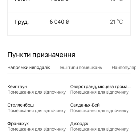
Груд.
6 040 ₴
21 °C
Пункти призначення
Напрямки неподалік
Інші типи помешкань
Найпопулярн
Кейптаун
Оверстранд, місцева громада
Помешкання для відпочинку
Помешкання для відпочинку
Стелленбош
Салданья-Бей
Помешкання для відпочинку
Помешкання для відпочинку
Франшхук
Джордж
Помешкання для відпочинку
Помешкання для відпочинку