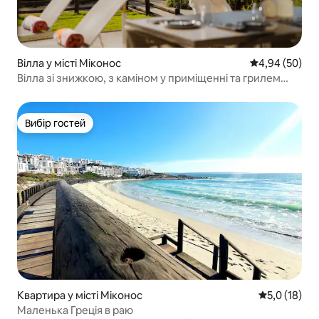
Вілла у місті Міконос
Середня оцінка
4,94 (50)
Вілла зі знижкою, з каміном у приміщенні та грилем
браай
Вибір гостей
Вибір гостей
Квартира у місті Міконос
Середня оцін
5,0 (18)
Маленька Греція в раю