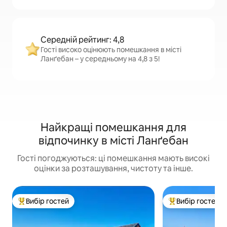
Середній рейтинг: 4,8
Гості високо оцінюють помешкання в місті
Ланґебан – у середньому на 4,8 з 5!
Найкращі помешкання для
відпочинку в місті Ланґебан
Гості погоджуються: ці помешкання мають високі
оцінки за розташування, чистоту та інше.
Вибір гостей
Вибір гостей
Топ вибір гостей
Топ вибір гостей