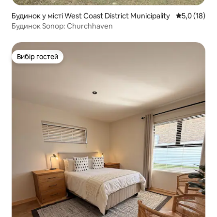
Будинок у місті West Coast District Municipality
Середня оцін
5,0 (18)
Будинок Sonop: Churchhaven
Вибір гостей
Вибір гостей