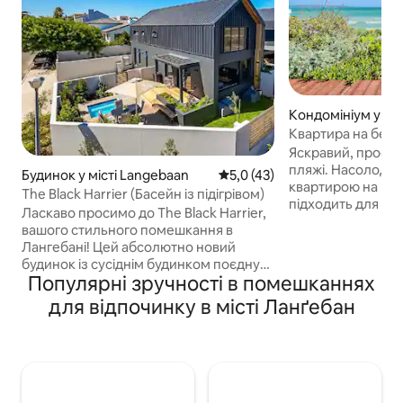
Кондомініум у міс
с
Квартира на бере
виходом до пляж
Яскравий, просто
пляжі. Насолоджуйтеся цією
Будинок у місті Langebaan
Середня оцінка: 5,0 з 5, відгу
5,0 (43)
квартирою на пер
The Black Harrier (Басейн із підігрівом)
підходить для 2 
Ласкаво просимо до The Black Harrier,
ліжком queen-size
вашого стильного помешкання в
Велике патіо з си
Лангебані! Цей абсолютно новий
повітрі, кріслами
будинок із сусіднім будинком поєднує
шезлонгами. Теле
Популярні зручності в помешканнях
в собі сучасний дизайн і комфорт,
(Netflix). Безпри
розташований недалеко від пляжу.
для відпочинку в місті Ланґебан
оптоволоконний Інтернет.
Високі вікна наповнюють простір
окрема спальня, 2
світлом і океанським повітрям. До
туалет і душ, ван
ваших послуг 2 спальні, одна з яких –
кімнатою), повні
мансардна кімната з окремою ванною
вітальня та їдальня. Дитяча «спаль
кімнатою (ліжко розміру «king size»).
це помешкання, 
На першому поверсі – спальня з