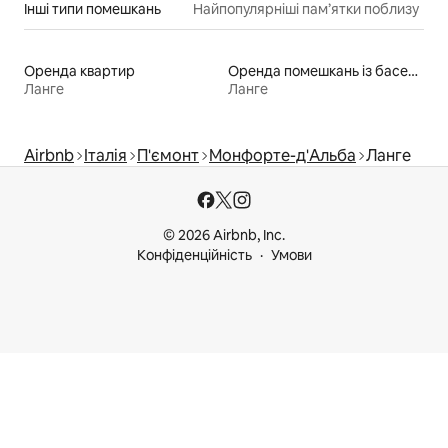
Інші типи помешкань
Найпопулярніші пам’ятки поблизу
Оренда квартир
Оренда помешкань із басейном
Ланге
Ланге
Airbnb
Італія
П'ємонт
Монфорте-д'Альба
Ланге
© 2026 Airbnb, Inc.
Конфіденційність
Умови