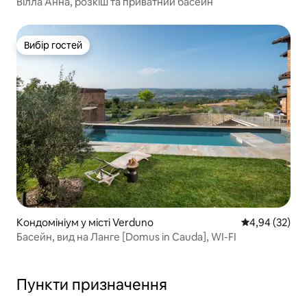
Вілла Анна, розкіш та приватний басейн
Вибір гостей
Вибір гостей
Кондомініум у місті Verduno
Середня оцінк
4,94 (32)
Басейн, вид на Ланге [Domus in Cauda], WI-FI
Пункти призначення