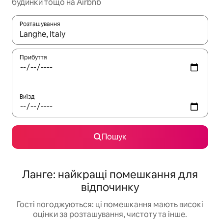
будинки тощо на Airbnb
Розташування
Отримавши результати пошуку, використовуйте для навігації с
Прибуття
Виїзд
Пошук
Ланге: найкращі помешкання для
відпочинку
Гості погоджуються: ці помешкання мають високі
оцінки за розташування, чистоту та інше.