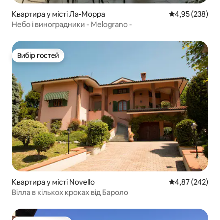
Квартира у місті Ла-Морра
Середня оцінка:
4,95 (238)
Небо і виноградники - Melograno -
Вибір гостей
Вибір гостей
Квартира у місті Novello
Середня оцінка:
4,87 (242)
Вілла в кількох кроках від Бароло