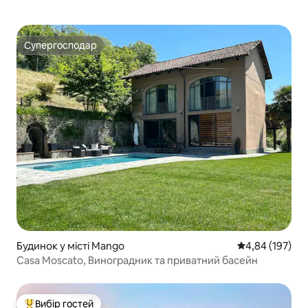
Супергосподар
Супергосподар
Будинок у місті Mango
Середня оцінка
4,84 (197)
Casa Moscato, Виноградник та приватний басейн
Вибір гостей