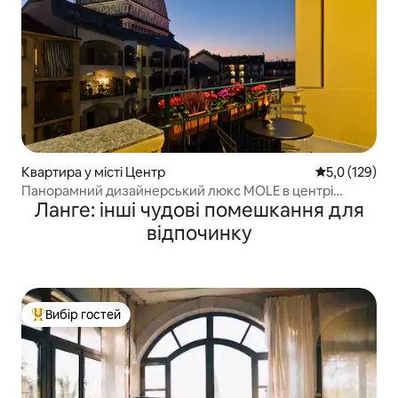
Квартира у місті Центр
Середня оцінк
5,0 (129)
Панорамний дизайнерський люкс MOLE в центрі
Ланге: інші чудові помешкання для
Турину
відпочинку
Вибір гостей
Топ вибір гостей