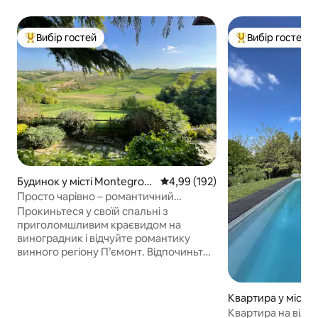
Вибір гостей
Вибір гостей
Топ вибір гостей
Топ вибір гостей
Будинок у місті Montegross
Середня оцінка: 4,99 з 5, відгук
4,99 (192)
o D'asti
Просто чарівно – романтичний
краєвид на виноградник
Прокиньтеся у своїй спальні з
приголомшливим краєвидом на
виноградник і відчуйте романтику
винного регіону П’ємонт. Відпочиньте
у власному патіо з келихом вина
«Барбера», спостерігаючи, як сонце
заходить за пагорбами. Ця дворівнева
Квартира у місті N
квартира має балкон у спальні з видом
Квартира на віллі