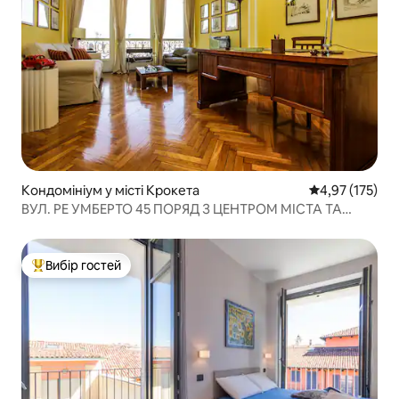
Кондомініум у місті Крокета
Середня оцінка
4,97 (175)
ВУЛ. РЕ УМБЕРТО 45 ПОРЯД З ЦЕНТРОМ МІСТА ТА
НЕБОМ
Вибір гостей
Топ вибір гостей