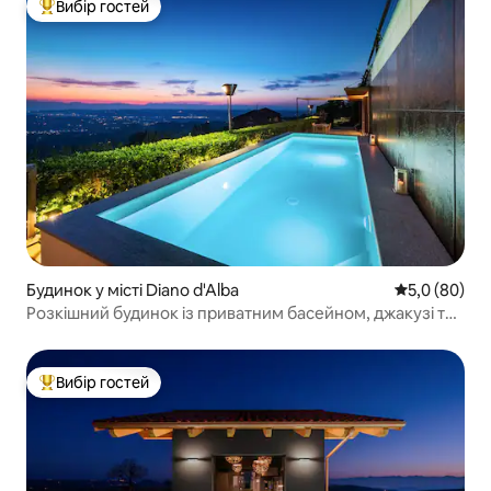
Вибір гостей
Топ вибір гостей
Будинок у місті Diano d'Alba
Середня оцін
5,0 (80)
Розкішний будинок із приватним басейном, джакузі та
сауною
Вибір гостей
Топ вибір гостей