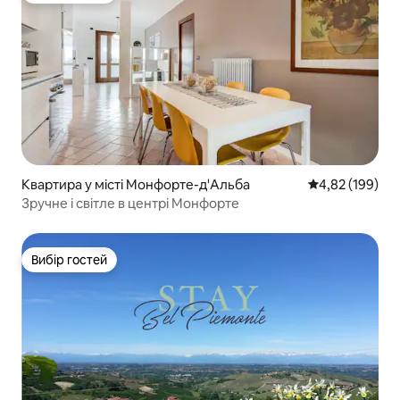
Квартира у місті Монфорте-д'Альба
Середня оцінка
4,82 (199)
Зручне і світле в центрі Монфорте
Вибір гостей
Вибір гостей