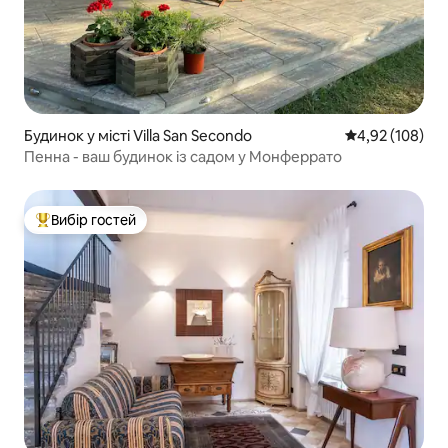
Будинок у місті Villa San Secondo
Середня оцінка
4,92 (108)
Пенна - ваш будинок із садом у Монферрато
Вибір гостей
Топ вибір гостей