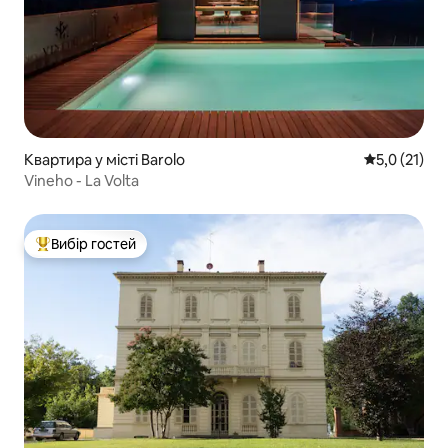
Квартира у місті Barolo
Середня оцін
5,0 (21)
Vineho - La Volta
Вибір гостей
Топ вибір гостей