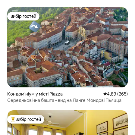
Вибір гостей
Вибір гостей
Кондомініум у місті Piazza
Середня оцінка:
4,89 (265)
Середньовічна башта - вид на Ланге Мондові Пьяцца
Вибір гостей
Топ вибір гостей