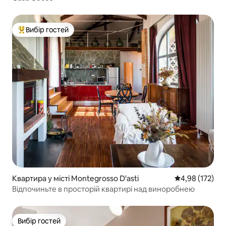
Вибір гостей
Топ вибір гостей
Квартира у місті Montegrosso D'asti
Середня оцінка
4,98 (172)
Відпочиньте в просторій квартирі над виноробнею
Вибір гостей
Вибір гостей