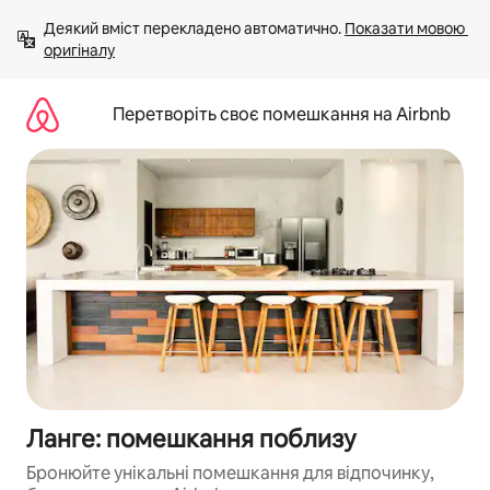
Перейти
Деякий вміст перекладено автоматично. 
Показати мовою 
до
оригіналу
вмісту
Перетворіть своє помешкання на Airbnb
Ланге: помешкання поблизу
Бронюйте унікальні помешкання для відпочинку,