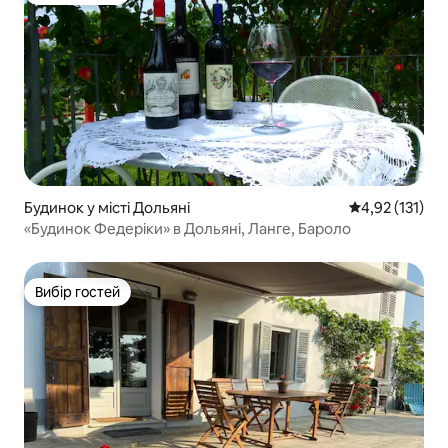
Будинок у місті Дольяні
Середня оцінка
4,92 (131)
«Будинок Федеріки» в Дольяні, Ланге, Бароло
Вибір гостей
Вибір гостей