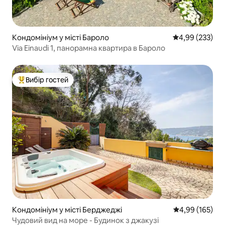
Кондомініум у місті Бароло
Середня оцінка:
4,99 (233)
Via Einaudi 1, панорамна квартира в Бароло
Вибір гостей
Топ вибір гостей
Кондомініум у місті Берджеджі
Середня оцінка
4,99 (165)
Чудовий вид на море - Будинок з джакузі