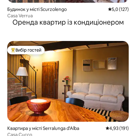
Будинок у місті Scurzolengo
Середня оцінк
5,0 (127)
Casa Verrua
Оренда квартир із кондиціонером
Вибір гостей
Топ вибір гостей
Квартира у місті Serralunga d'Alba
Середня оцінка
4,93 (191)
Casa Cucco