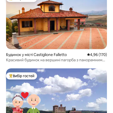
Топ вибір гостей
Будинок у місті Castiglione Falletto
Середня оцінка
4,96 (170)
Красивий будинок на вершині пагорба з панорамним
видом
Вибір гостей
Топ вибір гостей