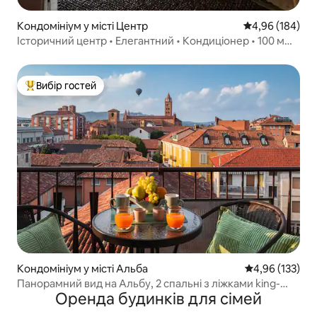
Кондомініум у місті Центр
Середня оцінка:
4,96 (184)
Історичний центр • Елегантний • Кондиціонер • 100 м
від Моле
Вибір гостей
Топ вибір гостей
Кондомініум у місті Альба
Середня оцінка
4,96 (133)
Панорамний вид на Альбу, 2 спальні з ліжками king-
Оренда будинків для сімей
size, безкоштовне паркування