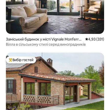
Заміський будинок у місті Vignale Monferrat
Середня оцінка
4,93 (331)
o (AL)
Вілла в сільському стилі серед виноградників
Вибір гостей
Топ вибір гостей