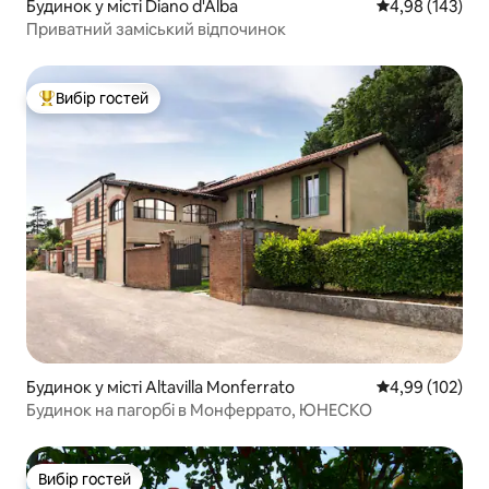
Будинок у місті Diano d'Alba
Середня оцінка
4,98 (143)
Приватний заміський відпочинок
Вибір гостей
Топ вибір гостей
Будинок у місті Altavilla Monferrato
Середня оцінка
4,99 (102)
Будинок на пагорбі в Монферрато, ЮНЕСКО
Вибір гостей
Вибір гостей