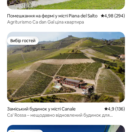
Помешкання на фермі у місті Piana del Salto
Середня оцінка:
4,98 (294)
Agriturismo Ca dan Gal ціла квартира
Вибір гостей
Вибір гостей
Заміський будинок у місті Canale
Середня оцінк
4,9 (136)
Ca' Rossa – нещодавно відновлений будинок для
відпочинку на винограднику