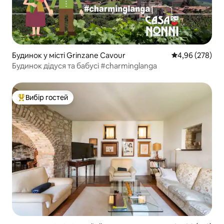
Будинок у місті Grinzane Cavour
Середня оцінка:
4,96 (278)
Будинок дідуся та бабусі #charminglanga
Вибір гостей
Топ вибір гостей