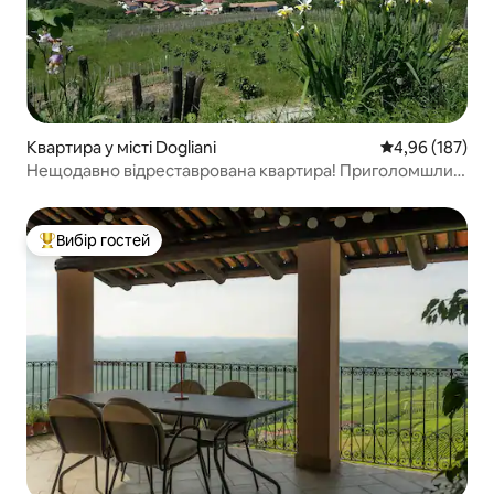
Квартира у місті Dogliani
Середня оцінка
4,96 (187)
Нещодавно відреставрована квартира! Приголомшливі
краєвиди.
Вибір гостей
Топ вибір гостей