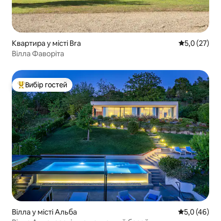
Квартира у місті Bra
Середня оцін
5,0 (27)
Вілла Фаворіта
Вибір гостей
Топ вибір гостей
Вілла у місті Альба
Середня оцін
5,0 (46)