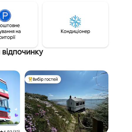
тів,
барбекю, зона відпочинку, місце для
багаття, понтон і стапель для запуску
днана
невеликих човнів, каное, дощок для
ванням,
веслування та веслування. Це чудове
коштовне
візор/Wi-
місце, де можна спостерігати за
ування на
Кондиціонер
воспальне
перелітними птахами восени/взимку.
риторії
дноспальні
Це помешкання без домашніх тварин.
 з видом
У затоці є припливи та відливи.
я відпочинку
Вибір гостей
Топ вибір гостей