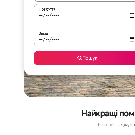
Прибуття
Виїзд
Пошук
Найкращі поме
Гості погоджуют