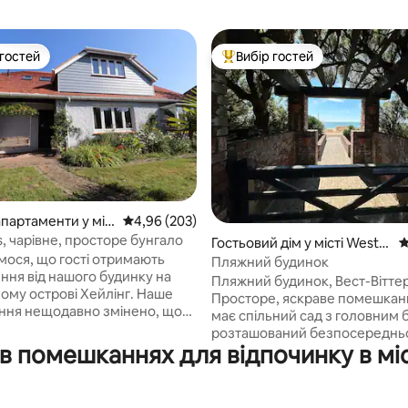
 гостей
Вибір гостей
р гостей
Топ вибір гостей
5, відгуки: 207
апартаменти у міс
Середня оцінка: 4,96 з 5, відгуки: 203
4,96 (203)
ire
rs, чарівне, просторе бунгало
Гостьовий дім у місті West
С
мося, що гості отримають
Wittering
Пляжний будинок
ння від нашого будинку на
Пляжний будинок, Вест-Віттері
у острові Хейлінг. Наше
Просторе, яскраве помешканн
ня нещодавно змінено, щоб
має спільний сад з головним 
ити окреме приватне
розташований безпосереднь
ня на першому поверсі для
 в помешканнях для відпочинку в міс
пляжі. Ідеальний відпочинок, 
доступу. «Millefleurs»
години їзди від Лондона. Він
аний в центрі острова, тому
самостійний і розташований 
і речі, які може запропонувати
Гудвуда, Чичестерського теат