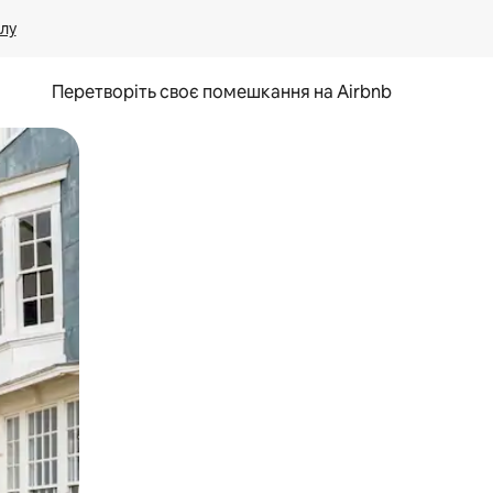
лу
Перетворіть своє помешкання на Airbnb
и дотику та гортання.