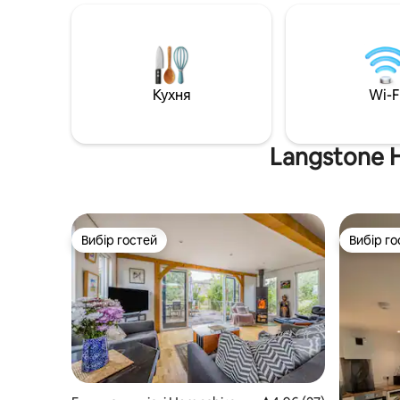
приголомшливих пляжів Вест-
острів, з
Віттерінга. Ідеально підходить для
кроках, н
гурманів, любителів природи та
Приходьт
власників домашніх тварин, які
повітрям
шукають спокійного відпочинку в
відпочин
сільській місцевості. Передбачає:
Ви может
Кухня
Wi-F
Можна з домашніми тваринами |
від Філіпа
Відкритий патіо | Паркінг | Зарядний
рукою пі
пристрій для електромобілів (за
якщо вон
Langstone H
домовленістю) | Смарт-телевізор |
Повністю обладнана кухня
Вибір гостей
Вибір го
Вибір гостей
Вибір го