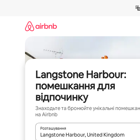
Перейти
до
вмісту
Langstone Harbour:
помешкання для
відпочинку
Знаходьте та бронюйте унікальні помешка
на Airbnb
Розташування
Отримавши результати пошуку, використовуйте дл