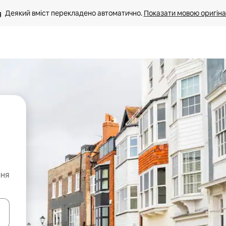
Деякий вміст перекладено автоматично. 
Показати мовою оригіна
ння
я навігації сторінкою клавіші зі стрілками вгору та вниз або жест