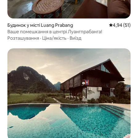
Будинок у місті Luang Prabang
Середня оцінк
4,94 (51)
Ваше помешкання в центрі Луангпрабанга!
Розташування
·
Ціна/якість
·
Виїзд