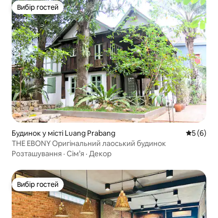
Вибір гостей
Вибір гостей
Будинок у місті Luang Prabang
Середня о
5 (6)
THE EBONY Оригінальний лаоський будинок
Розташування
·
Сім’я
·
Декор
Вибір гостей
Вибір гостей