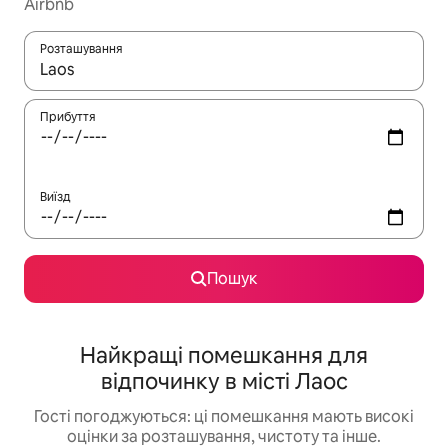
Airbnb
Розташування
Отримавши результати пошуку, використовуйте для навігації с
Прибуття
Виїзд
Пошук
Найкращі помешкання для
відпочинку в місті Лаос
Гості погоджуються: ці помешкання мають високі
оцінки за розташування, чистоту та інше.