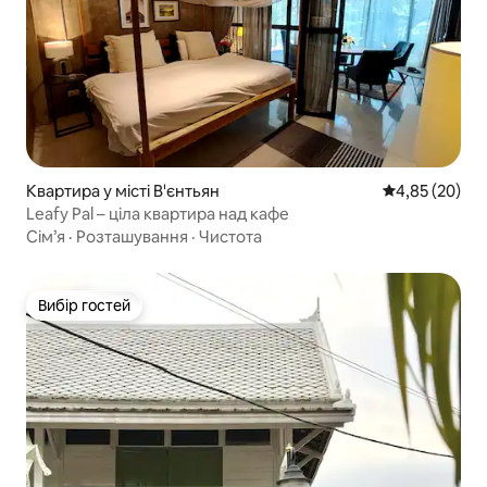
Квартира у місті В'єнтьян
Середня оцінк
4,85 (20)
Leafy Pal – ціла квартира над кафе
Сім’я
·
Розташування
·
Чистота
Вибір гостей
Вибір гостей