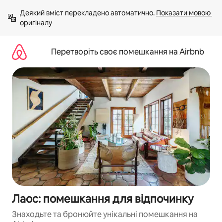
Перейти
Деякий вміст перекладено автоматично. 
Показати мовою 
до
оригіналу
вмісту
Перетворіть своє помешкання на Airbnb
Лаос: помешкання для відпочинку
Знаходьте та бронюйте унікальні помешкання на