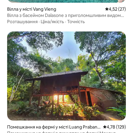
Вілла у місті Vang Vieng
Середня оцінк
4,52 (27)
Вілла з басейном Dalasone з приголомшливим видом
на гори
Розташування
·
Ціна/якість
·
Точність
Помешкання на фермі у місті Luang Prabang
Середня оцінка
4,78 (129)
Province