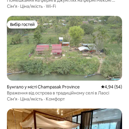
Помешкання на фермі в джунглях на фермі Меконг
Еден
Сім’я
·
Ціна/якість
·
Wi-Fi
Вибір гостей
Вибір гостей
Бунгало у місті Champasak Province
Середня оцінка
4,94 (54)
Враження від острова в традиційному селі в Лаосі
Сім’я
·
Ціна/якість
·
Комфорт