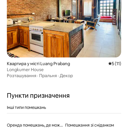
Квартира у місті Luang Prabang
Середня оц
5 (11)
Longkumer House
Розташування
·
Пральня
·
Декор
Пункти призначення
Інші типи помешкань
Оренда помешкань, де можна перебувати з домашніми тваринами
Помешкання зі сніданком