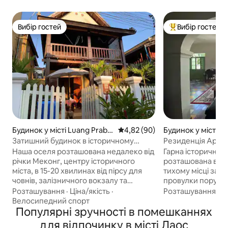
Вибір гостей
Вибір гостей
Вибір гостей
Топ вибір гостей
Будинок у місті Luang Praba
Середня оцінка: 4,82 з 5, відгу
4,82 (90)
Будинок у місті L
ng
g
Затишний будинок в історичному
Резиденція Apha
центрі міста
Наша оселя розташована недалеко від
Гарна історична ф
річки Меконг, центру історичного
розташована в цен
міста, в 15-20 хвилинах від пірсу для
тихому місці за 2
човнів, залізничного вокзалу та
провулки поруч і
аеропорту. Ресторани, кафе з
храмом Ват-Апхай. Ця класична о
Розташування
·
Ціна/якість
·
Розташування
·
С
річковими терасами на заході сонця,
на першому повер
Велосипедний спорт
пекарня, невеликі магазини та
Популярні зручності в помешканнях
спальню з ліжком 
пральня в пішій доступності. Ідеально
та суміжною ванн
для відпочинку в місті Лаос