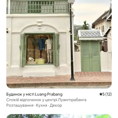
Будинок у місті Luang Prabang
Середня оц
5 (12)
Спокій відпочинок у центрі Луангпрабанга
Розташування
·
Кухня
·
Декор