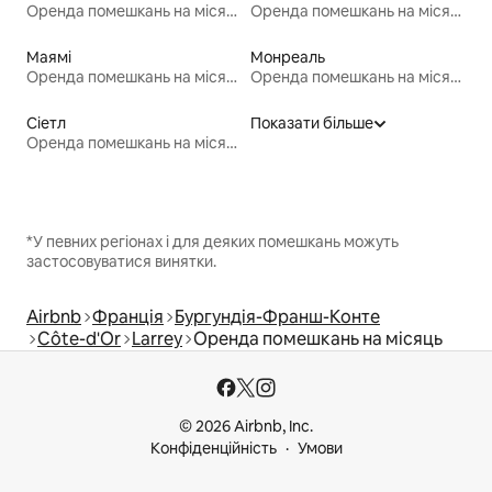
Оренда помешкань на місяць
Оренда помешкань на місяць
Маямі
Монреаль
Оренда помешкань на місяць
Оренда помешкань на місяць
Сіетл
Показати більше
Оренда помешкань на місяць
*У певних регіонах і для деяких помешкань можуть
застосовуватися винятки.
Airbnb
Франція
Бургундія-Франш-Конте
Côte-d'Or
Larrey
Оренда помешкань на місяць
© 2026 Airbnb, Inc.
Конфіденційність
Умови