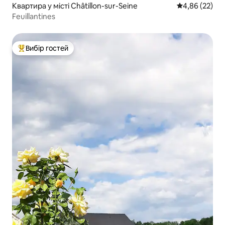
Квартира у місті Châtillon-sur-Seine
Середня оцінк
4,86 (22)
Feuillantines
Вибір гостей
Топ вибір гостей