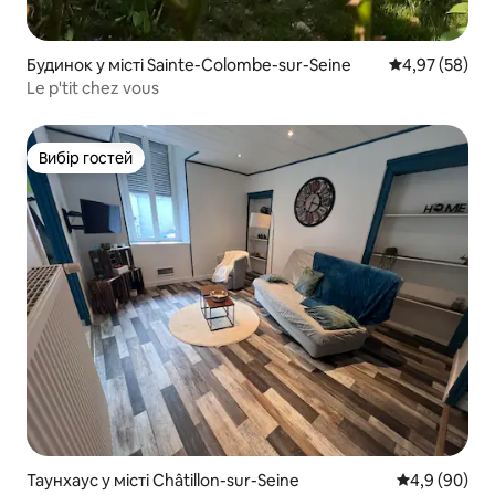
Будинок у місті Sainte-Colombe-sur-Seine
Середня оцінк
4,97 (58)
Le p'tit chez vous
Вибір гостей
Вибір гостей
Таунхаус у місті Châtillon-sur-Seine
Середня оцін
4,9 (90)