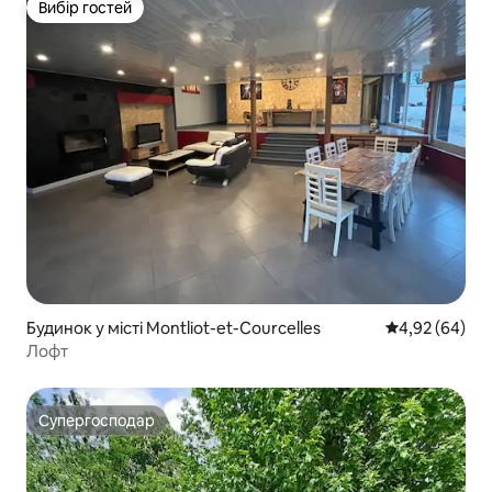
Вибір гостей
Вибір гостей
Будинок у місті Montliot-et-Courcelles
Середня оцінка
4,92 (64)
Лофт
Супергосподар
Супергосподар