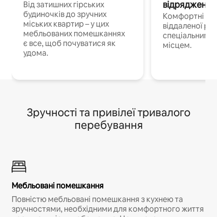
відрядження
Від затишних гірських
будиночків до зручних
Комфортні по
міських квартир – у цих
віддаленої роб
мебльованих помешканнях
спеціальним 
є все, щоб почуватися як
місцем.
удома.
Зручності та привілеї тривалого
перебування
Мебльовані помешкання
Повністю мебльовані помешкання з кухнею та
зручностями, необхідними для комфортного життя