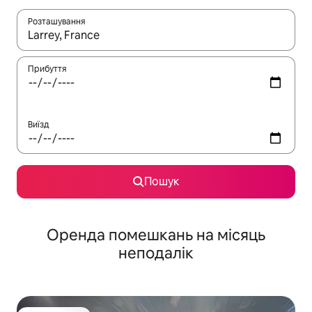
Розташування
Отримавши результати пошуку, використовуйте для навігації с
Прибуття
Виїзд
Пошук
Оренда помешкань на місяць
неподалік