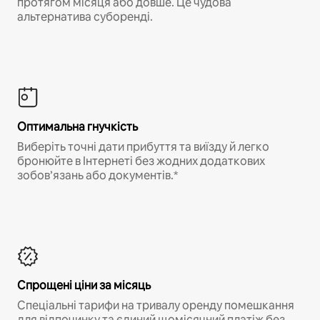
протягом місяця або довше. Це чудова
альтернатива суборенді.
Оптимальна гнучкість
Виберіть точні дати прибуття та виїзду й легко
бронюйте в Інтернеті без жодних додаткових
зобов’язань або документів.*
Спрощені ціни за місяць
Спеціальні тарифи на тривалу оренду помешкання
для відпочинку та єдиний щомісячний платіж без