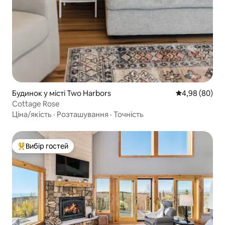
Будинок у місті Two Harbors
Середня оцінка
4,98 (80)
Cottage Rose
Ціна/якість
·
Розташування
·
Точність
Вибір гостей
Топ вибір гостей