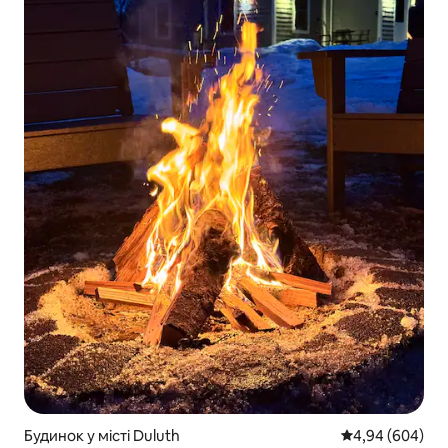
Будинок у місті Duluth
Середня оцінка:
4,94 (604)