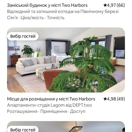
Заміський будинок у місті Two Harbors
Середня оцінка
4,97 (66)
Відлюдний та затишний котедж на Північному березі
Сім’я
·
Ціна/якість
·
Точність
Вибір гостей
Вибір гостей
Місце для розміщення у місті Two Harbors
Середня оцінка
4,98 (49)
Апартаменти-студія Lagom від DEPT.two
Розташування
·
Приміщення
·
Доступ
Вибір гостей