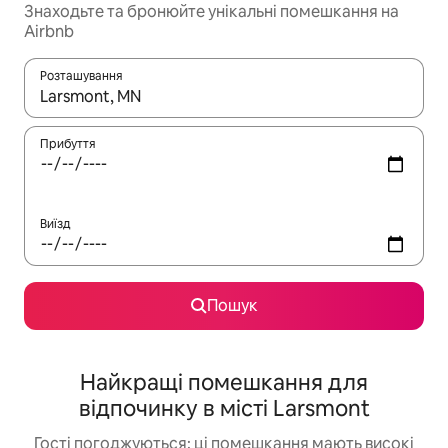
Знаходьте та бронюйте унікальні помешкання на
Airbnb
Розташування
Отримавши результати пошуку, використовуйте для навігації с
Прибуття
Виїзд
Пошук
Найкращі помешкання для
відпочинку в місті Larsmont
Гості погоджуються: ці помешкання мають високі