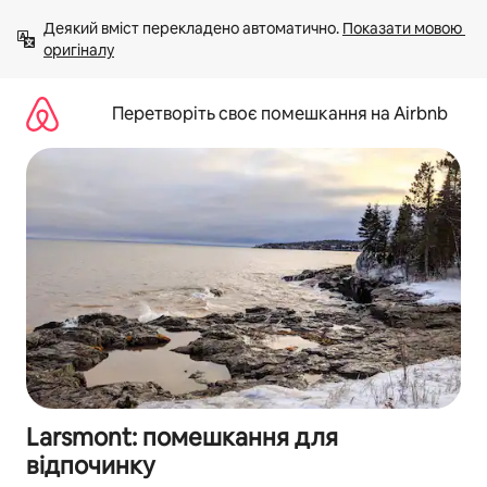
Перейти
Деякий вміст перекладено автоматично. 
Показати мовою 
до
оригіналу
вмісту
Перетворіть своє помешкання на Airbnb
Larsmont: помешкання для
відпочинку