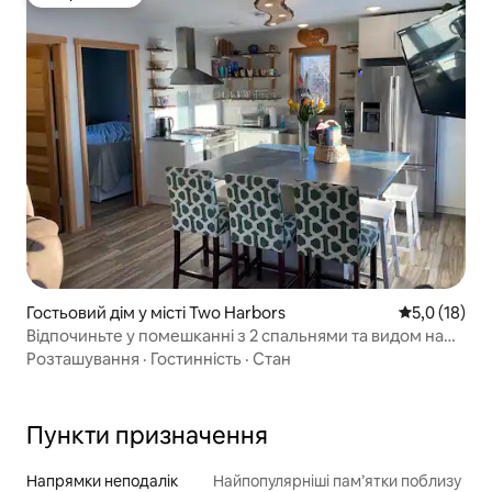
Вибір гостей
Гостьовий дім у місті Two Harbors
Середня оцін
5,0 (18)
Відпочиньте у помешканні з 2 спальнями та видом на
озеро Верхнє.
Розташування
·
Гостинність
·
Стан
Пункти призначення
Напрямки неподалік
Найпопулярніші пам’ятки поблизу