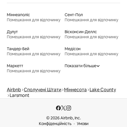
Міннеаполіс
Сент-Пол
Помешкання для відпочинку
Помешкання для відпочинку
Дулут
Вісконсин-Деллс
Помешкання для відпочинку
Помешкання для відпочинку
Тандер-Бей
Медісон
Помешкання для відпочинку
Помешкання для відпочинку
Маркетт
Показати більше
Помешкання для відпочинку
Airbnb
Сполучені Штати
Міннесота
Lake County
Larsmont
© 2026 Airbnb, Inc.
Конфіденційність
Умови