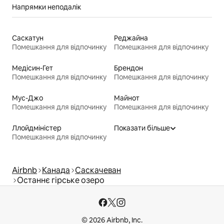
Напрямки неподалік
Саскатун
Реджайна
Помешкання для відпочинку
Помешкання для відпочинку
Медісин-Гет
Брендон
Помешкання для відпочинку
Помешкання для відпочинку
Мус-Джо
Майнот
Помешкання для відпочинку
Помешкання для відпочинку
Ллойдміністер
Показати більше
Помешкання для відпочинку
Airbnb
Канада
Саскачеван
Останнє гірське озеро
© 2026 Airbnb, Inc.