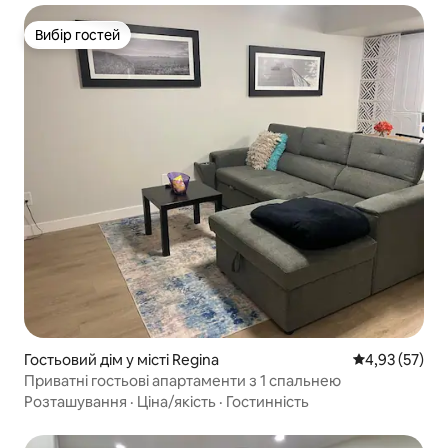
Вибір гостей
Вибір гостей
Гостьовий дім у місті Regina
Середня оцінк
4,93 (57)
Приватні гостьові апартаменти з 1 спальнею
Розташування
·
Ціна/якість
·
Гостинність