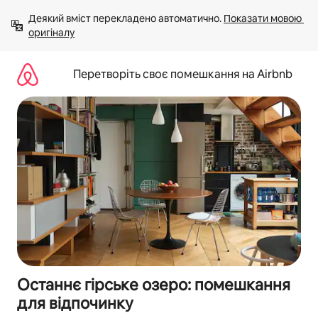
Перейти
Деякий вміст перекладено автоматично. 
Показати мовою 
до
оригіналу
вмісту
Перетворіть своє помешкання на Airbnb
Останнє гірське озеро: помешкання
для відпочинку