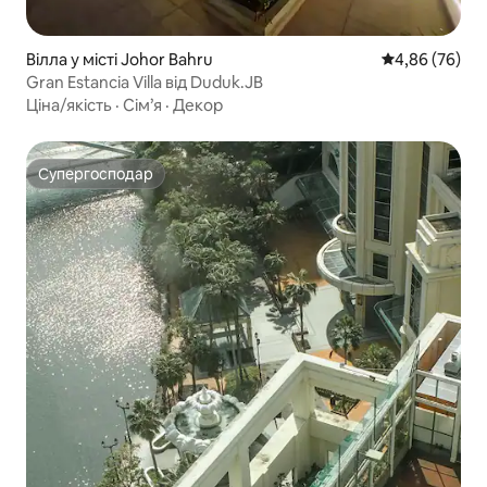
Вілла у місті Johor Bahru
Середня оцінка
4,86 (76)
Gran Estancia Villa від Duduk.JB
Ціна/якість
·
Сім’я
·
Декор
Супергосподар
Супергосподар