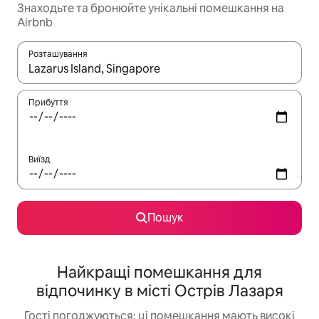
Знаходьте та бронюйте унікальні помешкання на
Airbnb
Розташування
Отримавши результати пошуку, використовуйте для навігації с
Прибуття
Виїзд
Пошук
Найкращі помешкання для
відпочинку в місті Острів Лазаря
Гості погоджуються: ці помешкання мають високі