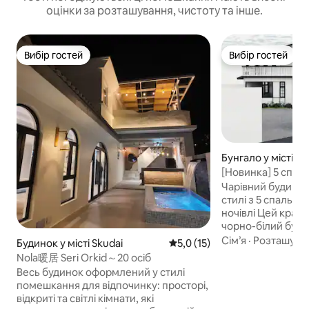
оцінки за розташування, чистоту та інше.
Вибір гостей
Вибір гостей
Вибір гостей
Вибір гостей
Бунгало у місті Ma
[Новинка] 5 спаль
величезний газон 
Чарівний будинок
стилі з 5 спальням
ночівлі Цей красиво оформлений
чорно-білий буди
стилі, розташова
Сім’я
·
Розташува
Будинок у місті Skudai
Середня оцінка: 5,0 з 5, відгу
5,0 (15)
ділянці площею 50
Nola暖居 Seri Orkid～20 осіб
ідеально підходи
Весь будинок оформлений у стилі
груп або друзів, 
помешкання для відпочинку: просторі,
разом. Основні показники: •
відкриті та світлі кімнати, які
5 спальних кімнат