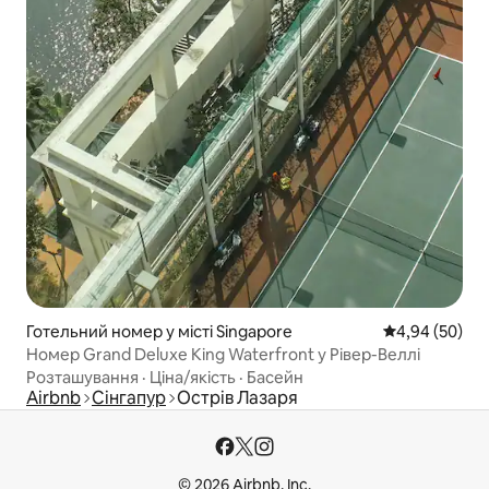
Готельний номер у місті Singapore
Середня оцінка
4,94 (50)
Номер Grand Deluxe King Waterfront у Рівер-Веллі
Розташування
·
Ціна/якість
·
Басейн
Airbnb
Сінгапур
Острів Лазаря
© 2026 Airbnb, Inc.