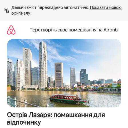
Перейти
Деякий вміст перекладено автоматично. 
Показати мовою 
до
оригіналу
вмісту
Перетворіть своє помешкання на Airbnb
Острів Лазаря: помешкання для
відпочинку