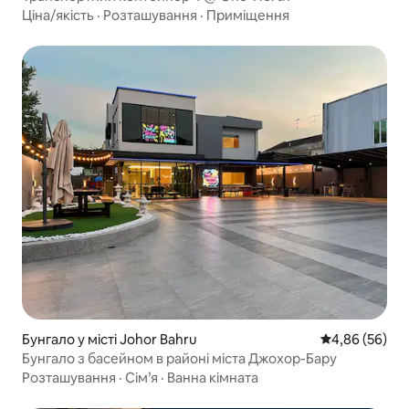
Ціна/якість
·
Розташування
·
Приміщення
Бунгало у місті Johor Bahru
Середня оцінка
4,86 (56)
Бунгало з басейном в районі міста Джохор-Бару
Розташування
·
Сім’я
·
Ванна кімната