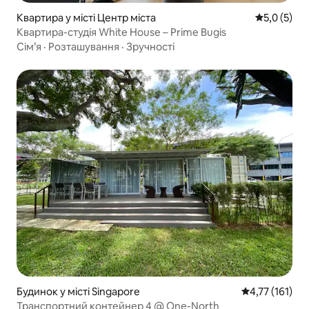
Квартира у місті Центр міста
Середня оці
5,0 (5)
Квартира-студія White House – Prime Bugis
Сім’я
·
Розташування
·
Зручності
Будинок у місті Singapore
Середня оцінка
4,77 (161)
Транспортний контейнер 4 @ One-North