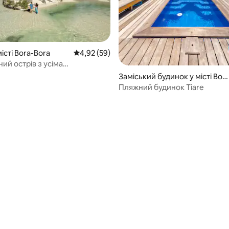
місті Bora-Bora
Середня оцінка: 4,92 з 5, відгуки: 59
4,92 (59)
ий острів з усіма
зручностями на Бора-Бора ♥️♥️
Заміський будинок у місті Bor
a Bora
Пляжний будинок Tiare