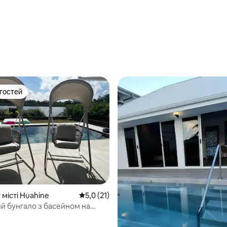
5, відгуки: 116
 гостей
р гостей
 5, відгуки: 11
 місті Huahine
Середня оцінка: 5,0 з 5, відгуки: 21
5,0 (21)
й бунгало з басейном на
зера