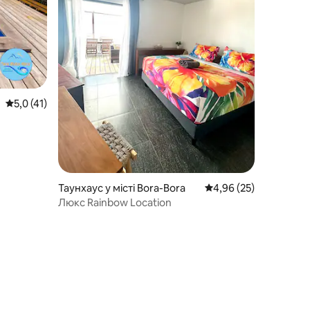
Середня оцінка: 5,0 з 5, відгуки: 41
5,0 (41)
Таунхаус у місті Bora-Bora
Середня оцінка: 4,96 з
4,96 (25)
Люкс Rainbow Location