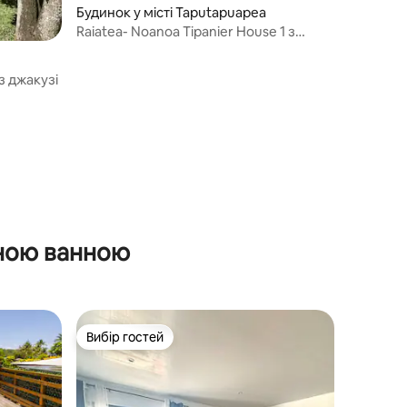
Будинок у місті Taputapuapea
Raiatea- Noanoa Tipanier House 1 з
джакузі
з джакузі
жною ванною
Вибір гостей
Вибір гостей