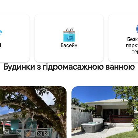
Без
i
Басейн
парк
те
Будинки з гідромасажною ванною