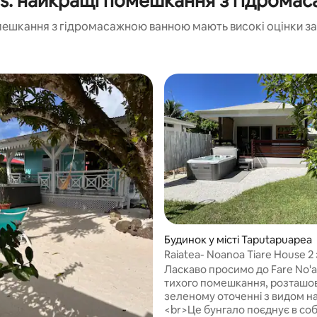
ds: найкращі помешкання з гідром
мешкання з гідромасажною ванною мають високі оцінки за
 5, відгуки: 21
Будинок у місті Taputapuapea
Raiatea- Noanoa Tiare House 2 
Ласкаво просимо до Fare No'a 
тихого помешкання, розташов
зеленому оточенні з видом н
<br>Це бунгало поєднує в соб