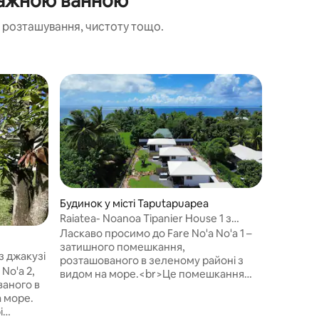
асажною ванною
 розташування, чистоту тощо.
Вибір г
Вибір г
Будинок у місті Taputapuapea
Raiatea- Noanoa Tipanier House 1 з
джакузі
Ласкаво просимо до Fare No'a No'a 1 –
Квартира
затишного помешкання,
з джакузі
Bora Tro
розташованого в зеленому районі з
No'a 2,
BORA TR
видом на море.<br>Це помешкання
аного в
затишний
поєднує в собі сучасний комфорт,
а море.
розташов
елегантність і полінезійську
і
центром 
автентичність. Вони ідеально підходять