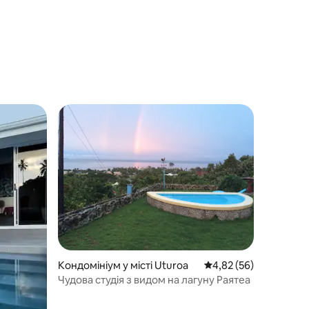
Кондомініум у місті Uturoa
Середня оцінка: 4,82 з
4,82 (56)
Чудова студія з видом на лагуну Раятеа