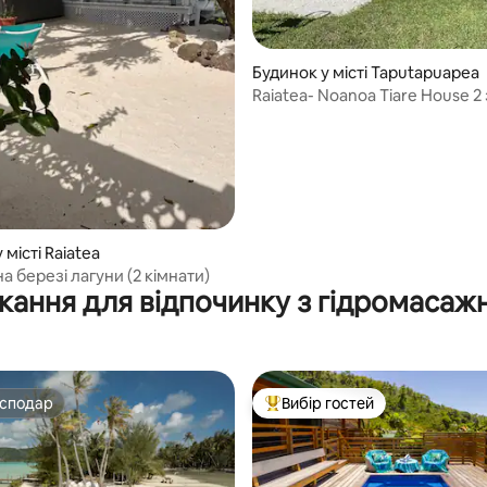
Будинок у місті Taputapuapea
Raiatea- Noanoa Tiare House 2 
 5, відгуки: 17
 місті Raiatea
а березі лагуни (2 кімнати)
кання для відпочинку з гідромаса
осподар
Вибір гостей
осподар
Топ вибір гостей