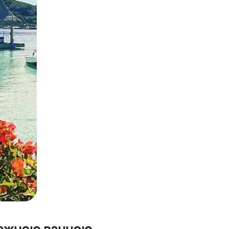
и дотику та гортання.