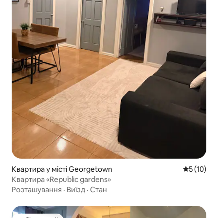
Квартира у місті Georgetown
Середня оц
5 (10)
Квартира «Republic gardens»
Розташування
·
Виїзд
·
Стан