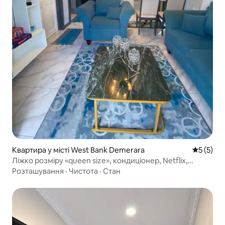
Квартира у місті West Bank Demerara
Середня о
5 (5)
Ліжко розміру «queen size», кондиціонер, Netflix,
5 хвилин до мосту Гарбор-Брідж
Розташування
·
Чистота
·
Стан