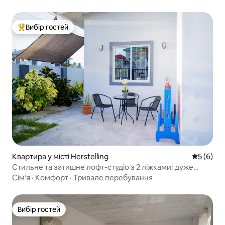
Вибір гостей
Топ вибір гостей
Квартира у місті Herstelling
Середня о
5 (6)
Стильне та затишне лофт-студіо з 2 ліжками: дуже
широким двоспальним і стандартним двоспальним
Сім’я
·
Комфорт
·
Тривале перебування
Вибір гостей
Вибір гостей