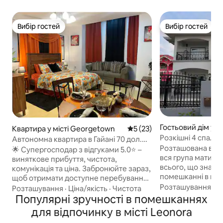
Вибір гостей
Вибір гостей
Вибір гостей
Вибір гостей
Гостьовий дім у м
Квартира у місті Georgetown
Середня оцінка: 5 з 5, відгу
5 (23)
wn
Розкішні 4 спальні
Автономна квартира в Гайані 70 дол.
Гаяні
Розташована в з
США/ніч.
🌟 Супергосподар з відгуками 5.0⭐ –
вся група матиме
виняткове прибуття, чистота,
всього, що знахо
комунікація та ціна. Забронюйте зараз,
помешканні в цент
щоб отримати доступне перебування.
просторий і суча
Розташування
·
С
Щомісячні знижки! Ідеально підходить
Розташування
·
Ціна/якість
·
Чистота
розташований неп
для бізнес-мандрівників,
Популярні зручності в помешканнях
Providence Cricke
короткострокових перебувань,
для відпочинку в місті Leonora
центру Amazonia,
цифрових кочівників та відвідувачів. ✔