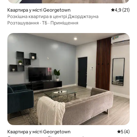
Квартира у місті Georgetown
Середня оцін
4,9 (21)
Розкішна квартира в центрі Джорджтауна
Розташування
·
ТБ
·
Приміщення
Квартира у місті Georgetown
Середня о
5 (4)