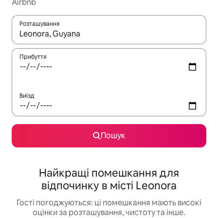
Airbnb
Розташування
Отримавши результати пошуку, використовуйте для навігації с
Прибуття
Виїзд
Пошук
Найкращі помешкання для
відпочинку в місті Leonora
Гості погоджуються: ці помешкання мають високі
оцінки за розташування, чистоту та інше.