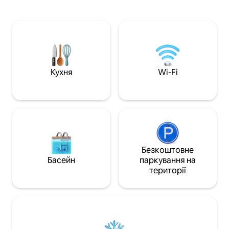
ресторанів, пропо
Окреме помешкання ✔ Швидкий Wi-
і спокій. Елегант
Fi — ідеально підходить для віддаленої
Wi-Fi, телевізор,
роботи ✔ Зручне ліжко та чиста
сучасну кухню, п
білизна ✔ Сучасна ванна кімната з
машини, а також с
гарячою та холодною водою ✔
задньому дворі. 
Безкоштовний паркінг ✔ Гнучкі умови
для сімей або гру
прибуття/виїзду 📍 Поруч із
все необхідне дл
супермаркетами, ресторанами,
Кухня
Wi-Fi
незабутнього пе
банкоматами, ТРЦ Amazonia та іншими
зручностями, за 15 хвилин від
Джорджтауна.
Безкоштовне
Басейн
паркування на
території