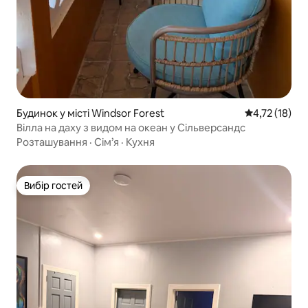
Будинок у місті Windsor Forest
Середня оцінк
4,72 (18)
Вілла на даху з видом на океан у Сільверсандс
Розташування
·
Сім’я
·
Кухня
Вибір гостей
Вибір гостей