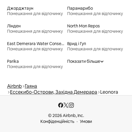
Джорджтаун
Парамарибо
Помешкання для відпочинку
Помешкання для відпочинку
Лінден
North Mon Repos
Помешкання для відпочинку
Помешкання для відпочинку
East Demerara Water Conservancy
Врид і Гуп
Помешкання для відпочинку
Помешкання для відпочинку
Parika
Показати більше
Помешкання для відпочинку
Airbnb
Гаяна
Ессекибо-Острови, Західна Демерара
Leonora
© 2026 Airbnb, Inc.
Конфіденційність
Умови