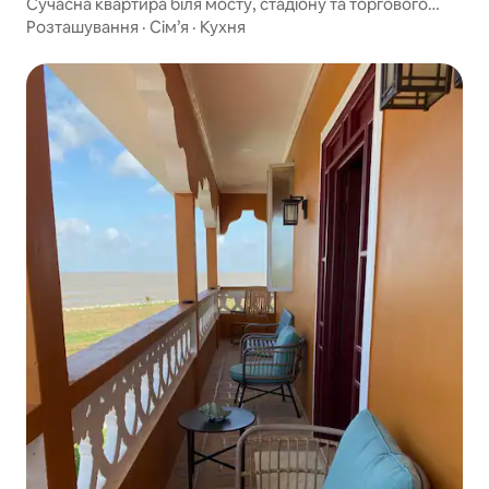
Сучасна квартира біля мосту, стадіону та торгового
центру
Розташування
·
Сім’я
·
Кухня