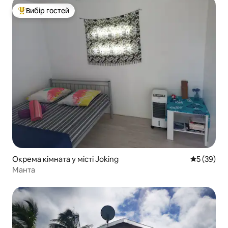
Вибір гостей
Топ вибір гостей
Окрема кімната у місті Joking
Середня оц
5 (39)
Манта