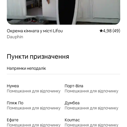
Окрема кімната у місті Lifou
Середня оцінка
4,98 (49)
Dauphin
Пункти призначення
Напрямки неподалік
Нумеа
Порт-Віла
Помешкання для відпочинку
Помешкання для відпочинку
Пляж По
Думбеа
Помешкання для відпочинку
Помешкання для відпочинку
Ефате
Koumac
Помешкання для відпочинку
Помешкання для відпочинку