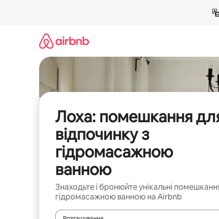
Перейти
до
вмісту
Лоха: помешкання дл
відпочинку з
гідромасажною
ванною
Знаходьте і бронюйте унікальні помешканн
гідромасажною ванною на Airbnb
Розташування