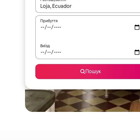
Отримавши результати пошуку, використовуйте дл
Прибуття
Виїзд
Пошук