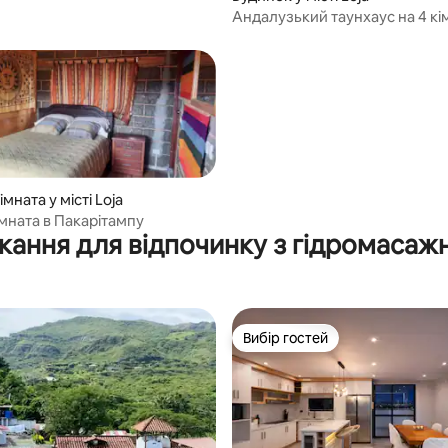
Андалузький таунхаус на 4 кі
оренду
мната у місті Loja
імната в Пакарітампу
кання для відпочинку з гідромаса
Вибір гостей
Вибір гостей