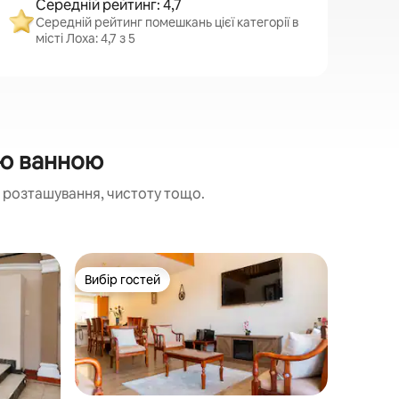
Середній рейтинг: 4,7
Середній рейтинг помешкань цієї категорії в
місті Лоха: 4,7 з 5
ою ванною
 розташування, чистоту тощо.
Будинок у
Вибір гостей
Вибір г
Вибір гостей
Вибір г
Автомати
гаражем
🏠 Розум
розташов
об’єктами міста 🚗П
доступна
будинку)
Terrestr