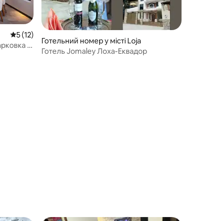
Середня оцінка: 5 з 5, відгуки: 12
5 (12)
Готельний номер у місті Loja
арковка |
Готель Jomaley Лоха-Еквадор