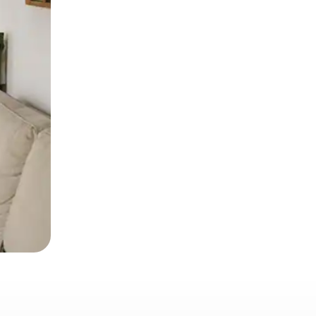
и дотику та гортання.