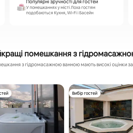
Популярні зручності для гостей
У помешканнях у місті Лоха гостям
подобаються Кухня, Wi-Fi і Басейн
йкращі помешкання з гідромасажн
мешкання з гідромасажною ванною мають високі оцінки за
стей
Вибір гостей
стей
Вибір гостей