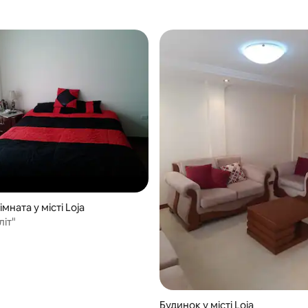
мната у місті Loja
літ"
Будинок у місті Loja