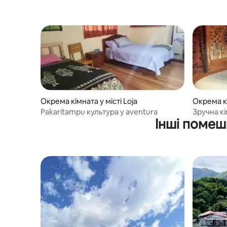
Окрема кімната у місті Loja
Окрема кі
Pakaritampu культура y aventura
Зручна к
Інші помеш