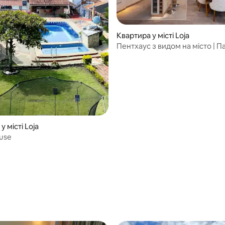
Квартира у місті Loja
Пентхаус з видом на місто | П
Поруч UTPL
у місті Loja
ouse