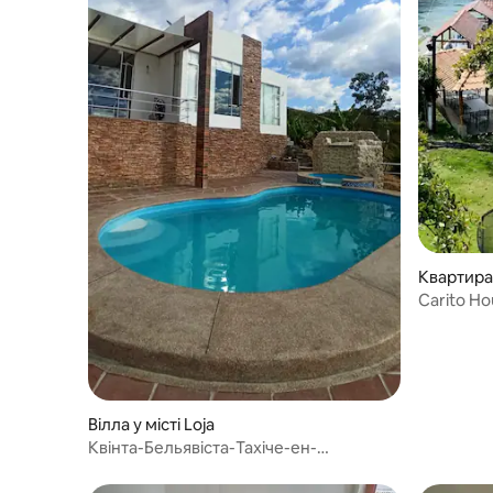
Квартира 
Carito H
Вілла у місті Loja
Квінта-Бельявіста-Тахіче-ен-
Малакатос