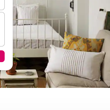
я навігації сторінкою клавіші зі стрілками вгору та вниз або жест