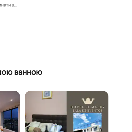
мнати в
жною ванною