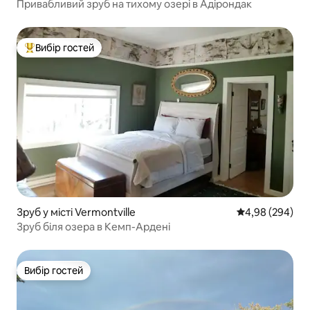
Привабливий зруб на тихому озері в Адірондак
Вибір гостей
Топ вибір гостей
Зруб у місті Vermontville
Середня оцінка:
4,98 (294)
Зруб біля озера в Кемп-Ардені
Вибір гостей
Вибір гостей