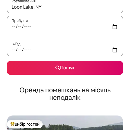
Розташування
Отримавши результати пошуку, використовуйте для навігації с
Прибуття
Виїзд
Пошук
Оренда помешкань на місяць
неподалік
Вибір гостей
Топ вибір гостей