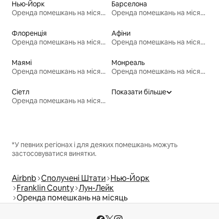
Нью-Йорк
Барселона
Оренда помешкань на місяць
Оренда помешкань на місяць
Флоренція
Афіни
Оренда помешкань на місяць
Оренда помешкань на місяць
Маямі
Монреаль
Оренда помешкань на місяць
Оренда помешкань на місяць
Сіетл
Показати більше
Оренда помешкань на місяць
*У певних регіонах і для деяких помешкань можуть
застосовуватися винятки.
Airbnb
Сполучені Штати
Нью-Йорк
Franklin County
Лун-Лейк
Оренда помешкань на місяць