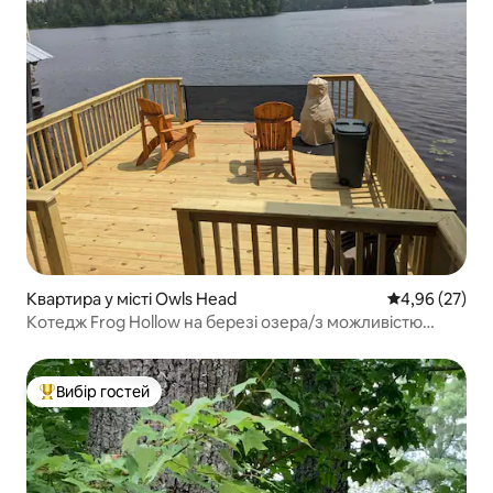
Квартира у місті Owls Head
Середня оцінк
4,96 (27)
Котедж Frog Hollow на березі озера/з можливістю
катання на снігоходах
Вибір гостей
Топ вибір гостей