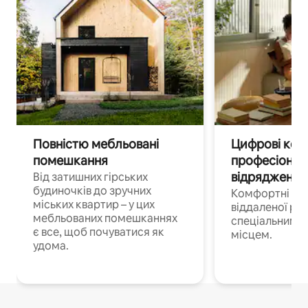
Повністю мебльовані
Цифрові кочі
помешкання
професіонал
відрядження
Від затишних гірських
будиночків до зручних
Комфортні по
міських квартир – у цих
віддаленої роб
мебльованих помешканнях
спеціальним 
є все, щоб почуватися як
місцем.
удома.