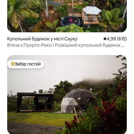
Купольний будинок у місті Cayey
Середня оцінка
4,99 (615)
Втеча з Пуерто-Рико | Розкішний купольний будинок +
басейн + краєвиди
Вибір гостей
Топ вибір гостей