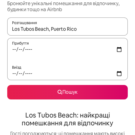
Бронюйте унікальні помешкання для відпочинку,
будинки тощо на Airbnb
Розташування
Отримавши результати пошуку, використовуйте для навігації с
Прибуття
Виїзд
Пошук
Los Tubos Beach: найкращі
помешкання для відпочинку
Гості погоджуються: ці помешкання мають високі