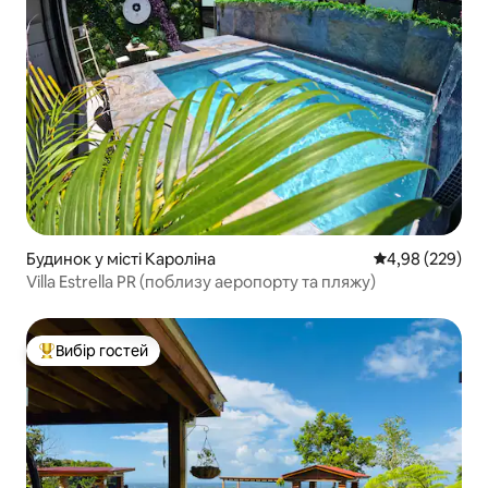
Будинок у місті Кароліна
Середня оцінка:
4,98 (229)
Villa Estrella PR (поблизу аеропорту та пляжу)
Вибір гостей
Топ вибір гостей