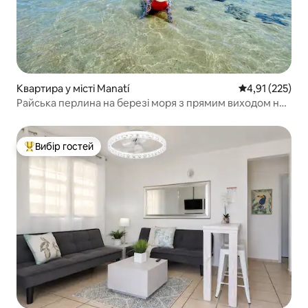
Квартира у місті Manatí
Середня оцінка
4,91 (225)
Райська перлина на березі моря з прямим виходом на
пляж
Вибір гостей
Топ вибір гостей