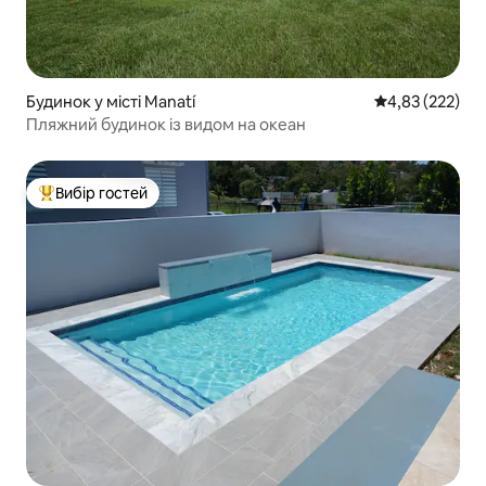
Будинок у місті Manatí
Середня оцінка
4,83 (222)
Пляжний будинок із видом на океан
Вибір гостей
Топ вибір гостей