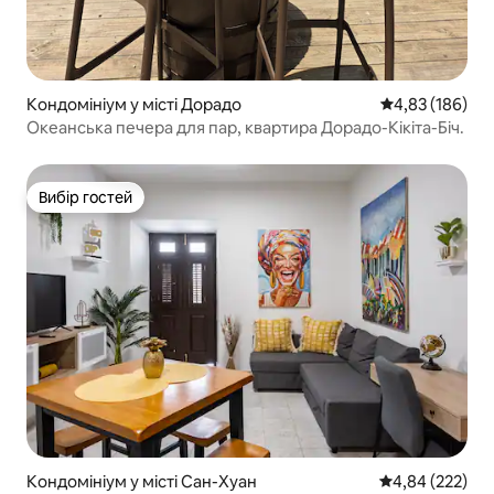
Кондомініум у місті Дорадо
Середня оцінка
4,83 (186)
Океанська печера для пар, квартира Дорадо-Кікіта-Біч.
Вибір гостей
Вибір гостей
Кондомініум у місті Сан-Хуан
Середня оцінка:
4,84 (222)