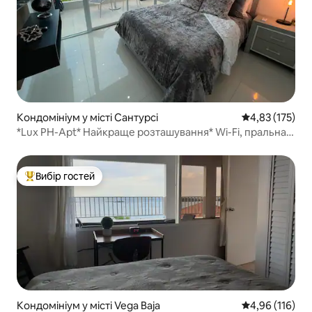
Кондомініум у місті Сантурсі
Середня оцінка
4,83 (175)
*Lux PH-Apt* Найкраще розташування* Wi-Fi, пральна
машина/сушильна машина, прибуття 24/7
Вибір гостей
Топ вибір гостей
Кондомініум у місті Vega Baja
Середня оцінка
4,96 (116)