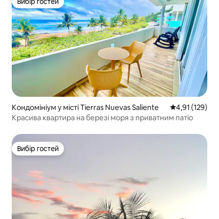
Вибір гостей
Вибір гостей
Кондомініум у місті Tierras Nuevas Saliente
Середня оцінка
4,91 (129)
Красива квартира на березі моря з приватним патіо
Вибір гостей
Вибір гостей