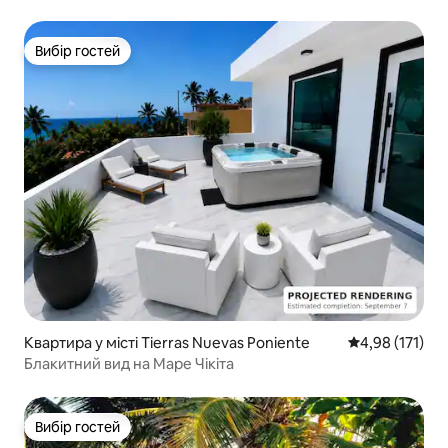
Вибір гостей
Вибір гостей
Квартира у місті Tierras Nuevas Poniente
Середня оцінка
4,98 (171)
Блакитний вид на Маре Чікіта
Вибір гостей
Вибір гостей