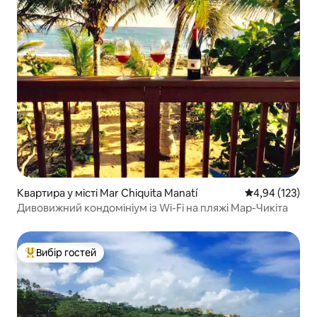
Квартира у місті Mar Chiquita Manatí
Середня оцінка
4,94 (123)
Дивовижний кондомініум із Wi-Fi на пляжі Мар-Чикіта
Вибір гостей
Топ вибір гостей