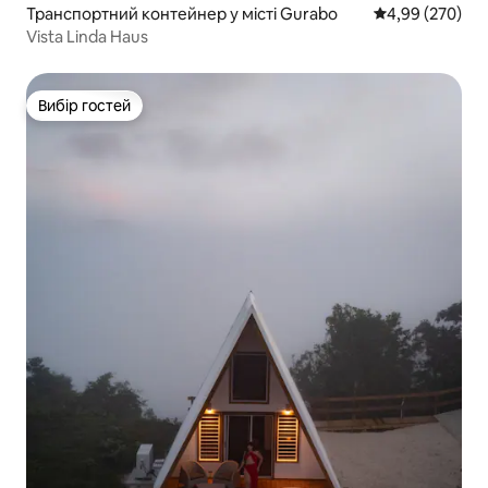
Транспортний контейнер у місті Gurabo
Середня оцінка:
4,99 (270)
Vista Linda Haus
Вибір гостей
Вибір гостей