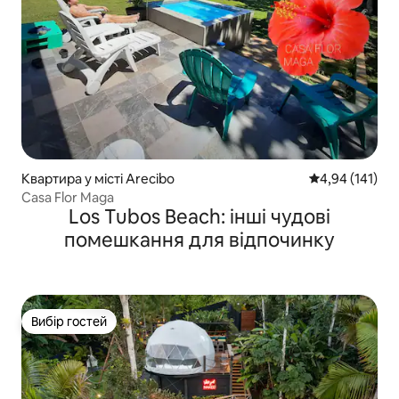
Квартира у місті Arecibo
Середня оцінка
4,94 (141)
Casa Flor Maga
Los Tubos Beach: інші чудові
помешкання для відпочинку
Вибір гостей
Вибір гостей