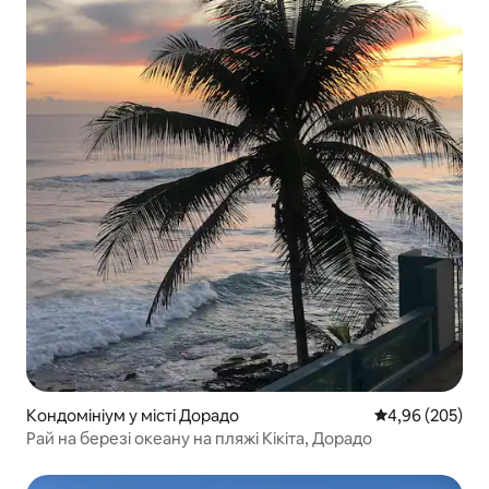
Кондомініум у місті Дорадо
Середня оцінка:
4,96 (205)
Рай на березі океану на пляжі Кікіта, Дорадо