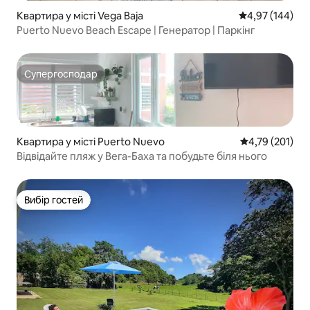
Квартира у місті Vega Baja
Середня оцінка
4,97 (144)
Puerto Nuevo Beach Escape | Генератор | Паркінг
Супергосподар
Супергосподар
Квартира у місті Puerto Nuevo
Середня оцінка
4,79 (201)
Відвідайте пляж у Вега-Баха та побудьте біля нього
Вибір гостей
Вибір гостей