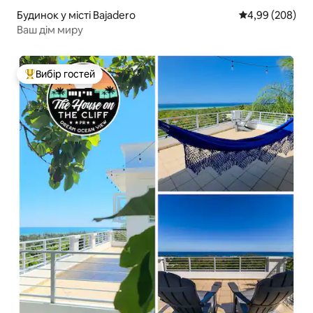
Будинок у місті Bajadero
Середня оцінка:
4,99 (208)
Ваш дім миру
Вибір гостей
Топ вибір гостей