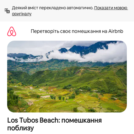
Перейти
Деякий вміст перекладено автоматично. 
Показати мовою 
до
оригіналу
вмісту
Перетворіть своє помешкання на Airbnb
Los Tubos Beach: помешкання
поблизу