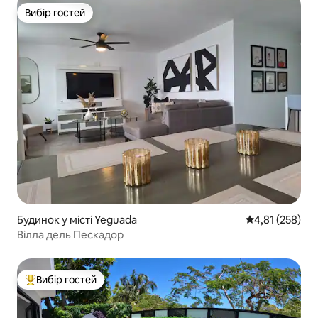
Вибір гостей
Вибір гостей
Будинок у місті Yeguada
Середня оцінка
4,81 (258)
Вілла дель Пескадор
Вибір гостей
Топ вибір гостей