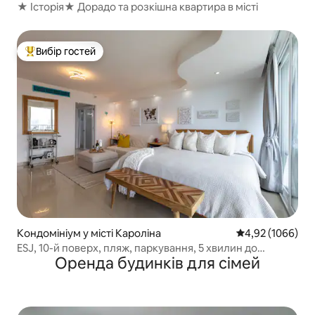
★ Історія★ Дорадо та розкішна квартира в місті
Вибір гостей
Топ вибір гостей
Кондомініум у місті Кароліна
Середня оцінка: 
4,92 (1066)
ESJ, 10-й поверх, пляж, паркування, 5 хвилин до
Оренда будинків для сімей
аеропорту SJU