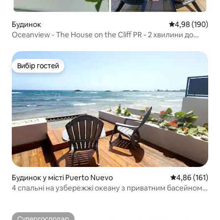
Будинок
Середня оцінка:
4,98 (190)
Oceanview - The House on the Cliff PR - 2 хвилини до
пляжу
Вибір гостей
Вибір гостей
Будинок у місті Puerto Nuevo
Середня оцінка
4,86 (161)
4 спальні на узбережжі океану з приватним басейном +
вихід до пляжу
Супергосподар