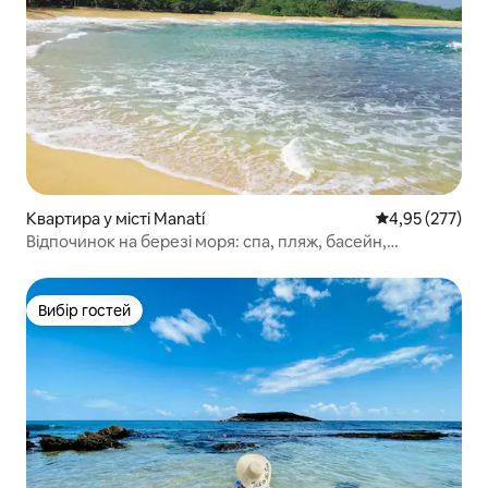
Квартира у місті Manatí
Середня оцінка
4,95 (277)
Відпочинок на березі моря: спа, пляж, басейн,
приватна тераса
Вибір гостей
Вибір гостей