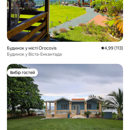
Будинок у місті Orocovis
Середня оцінка
4,99 (113)
Будинок у Віста-Енкантада
Вибір гостей
Вибір гостей