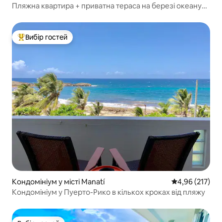
Пляжна квартира + приватна тераса на березі океану
@ Mare Blu
Вибір гостей
Топ вибір гостей
Кондомініум у місті Manatí
Середня оцінка
4,96 (217)
Кондомініум у Пуерто-Рико в кількох кроках від пляжу