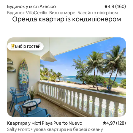
Будинок у місті Arecibo
Середня оцінка
4,9 (460)
Будинок VillaCecilia. Вид на море. Басейн з підігрівом
Оренда квартир із кондиціонером
Вибір гостей
Топ вибір гостей
Квартира у місті Playa Puerto Nuevo
Середня оцінка
4,97 (128)
Salty Front: чудова квартира на березі океану