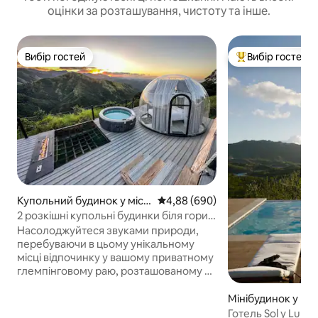
оцінки за розташування, чистоту та інше.
Вибір гостей
Вибір гостей
Вибір гостей
Топ вибір гостей
Купольний будинок у місті
Середня оцінка: 4,88 з 5, відгук
4,88 (690)
Orocovis
2 розкішні купольні будинки біля гори з
приватним джакузі
Насолоджуйтеся звуками природи,
перебуваючи в цьому унікальному
місці відпочинку у вашому приватному
глемпінговому раю, розташованому в
пишних горах Ороковіса, Пуерто-Рико.
Прокиньтеся під плавними хмарами,
Мінібудинок у міст
насолоджуйтеся захопливими
Arriba
Готель Sol y Luna