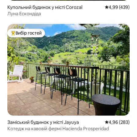
Купольний будинок у місті Corozal
Середня оцінка:
4,99 (439)
Луна Ескондіда
Вибір гостей
Топ вибір гостей
Заміський будинок у місті Jayuya
Середня оцінка:
4,96 (283)
Котедж на кавовій фермі Hacienda Prosperidad