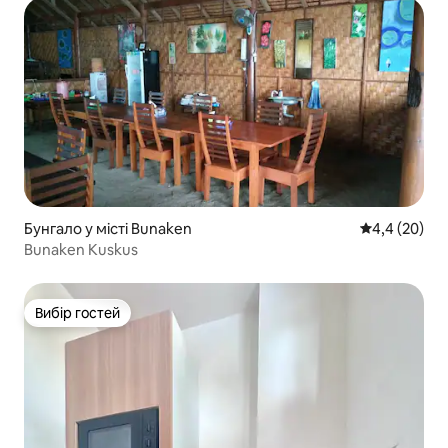
Бунгало у місті Bunaken
Середня оцін
4,4 (20)
Bunaken Kuskus
Вибір гостей
Вибір гостей