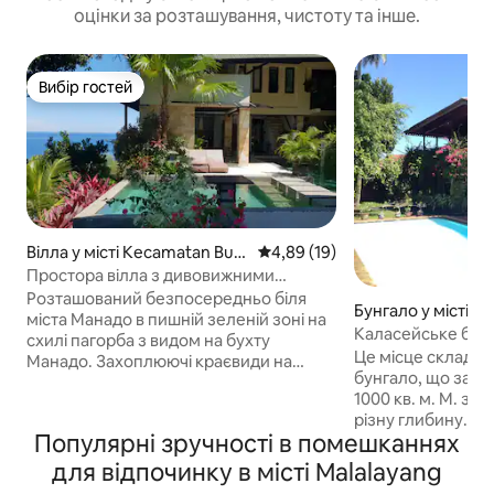
оцінки за розташування, чистоту та інше.
Вибір гостей
Вибір гостей
Вілла у місті Kecamatan Bun
Середня оцінка: 4,89 з 5, відгу
4,89 (19)
aken
Простора вілла з дивовижними
краєвидами неподалік від Бунакену
Розташований безпосередньо біля
Бунгало у місті Pi
міста Манадо в пишній зеленій зоні на
Каласейське бун
схилі пагорба з видом на бухту
Це місце складає
Манадо. Захоплюючі краєвиди на
бунгало, що зай
море, міський пейзаж і гори/вулкан на
1000 кв. м. М. з 
задньому плані роблять це місце
різну глибину. Р
ідеальним для дослідження Манадо,
Популярні зручності в помешканнях
розташоване непо
Бунакена та навколишньої місцевості.
ресторанів Kalase
Усього в декількох хвилинах ходьби
для відпочинку в місті Malalayang
Bahu Mall. Дуже 
від гавані, щоб покататися на човні до