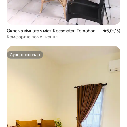
Окрема кімната у місті Kecamatan Tomohon U
Середня оцін
5,0 (15)
tara
Комфортне помешкання
Супергосподар
Супергосподар