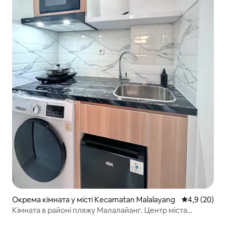
Окрема кімната у місті Kecamatan Malalayang
Середня оцін
4,9 (20)
Кімната в районі пляжу Малалайанг. Центр міста
Манадо