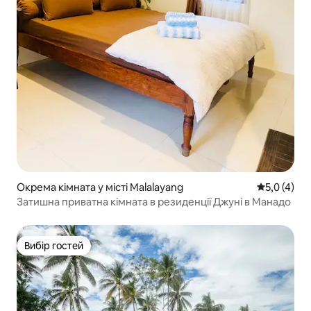
Окрема кімната у місті Malalayang
Середня оці
5,0 (4)
Затишна приватна кімната в резиденції Джуні в Манадо
Вибір гостей
Вибір гостей