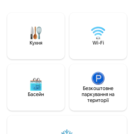
Поблизу розташо
Бунакена. Ми можемо організувати
магазинів для під
екскурсії на автомобілі та човні. Можна
обслуговують акв
організувати похід у джунглі,
пірнати в цьому 
скелелазіння на вулкан, походи на
вам подадуть прос
острів, сноркелінг, дайвінг тощо.
чай і мінеральна 
цілодобово. Пом
гостям з прибира
Кухня
Wi-Fi
Безкоштовне
Басейн
паркування на
території