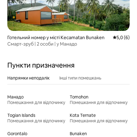
Готельний номер у місті Kecamatan Bunaken
Середня оці
5,0 (6)
Смарт-зруб | 2 особи | у Манадо
Пункти призначення
Напрямки неподалік
Інші типи помешкань
Манадо
Tomohon
Помешкання для відпочинку
Помешкання для відпочинку
Togian Islands
Kota Ternate
Помешкання для відпочинку
Помешкання для відпочинку
Gorontalo
Bunaken