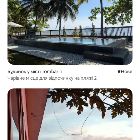
Будинок у місті Tombariri
Нове місц
Нове
Чарівне місце для відпочинку на пляжі 2