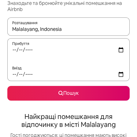
Знаходьте та бронюйте унікальні помешкання на
Airbnb
Розташування
Отримавши результати пошуку, використовуйте для навігації с
Прибуття
Виїзд
Пошук
Найкращі помешкання для
відпочинку в місті Malalayang
Гості погоджуються: ці помешкання мають високі