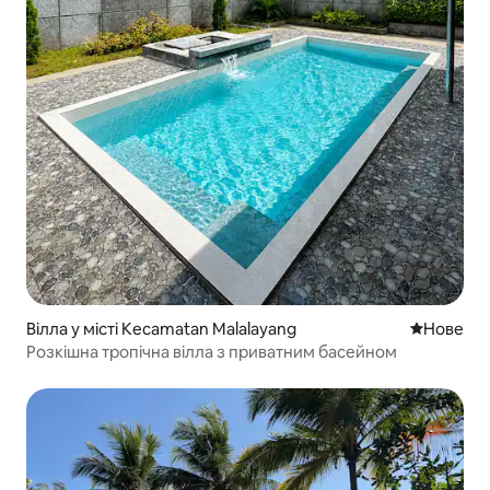
Вілла у місті Kecamatan Malalayang
Нове місц
Нове
Розкішна тропічна вілла з приватним басейном