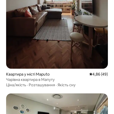
Квартира у місті Maputo
Середня оцінка
4,86 (49)
Чарівна квартира в Мапуту
Ціна/якість
·
Розташування
·
Якість сну