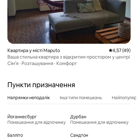
Квартира у місті Maputo
Середня оцінк
4,57 (49)
Ваша стильна квартира з відкритим простором у центрі
Сім’я
·
Розташування
·
Комфорт
Пункти призначення
Напрямки неподалік
Інші типи помешкань
Найпопулярн
Йоганнесбург
Дурбан
Помешкання для відпочинку
Помешкання для відпочинку
Балліто
Сандтон