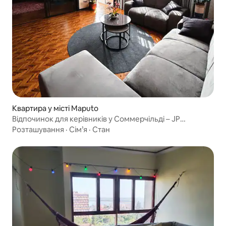
Квартира у місті Maputo
Відпочинок для керівників у Соммерчільді – JP
Residencial
Розташування
·
Сім’я
·
Стан