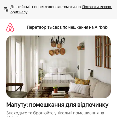
Перейти
Деякий вміст перекладено автоматично. 
Показати мовою 
до
оригіналу
вмісту
Перетворіть своє помешкання на Airbnb
Мапуту: помешкання для відпочинку
Знаходьте та бронюйте унікальні помешкання на