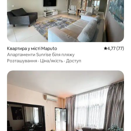
Квартира у місті Maputo
Середня оцінк
4,77 (77)
Апартаменти Sunrise біля пляжу
Розташування
·
Ціна/якість
·
Доступ