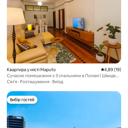
Квартира у місті Maputo
Середня оцінк
4,89 (19)
Сучасне помешкання з 3 спальнями в Полані | Швидкий
Wi-Fi • Відмінне розташування
Сім’я
·
Розташування
·
Виїзд
Вибір гостей
Вибір гостей