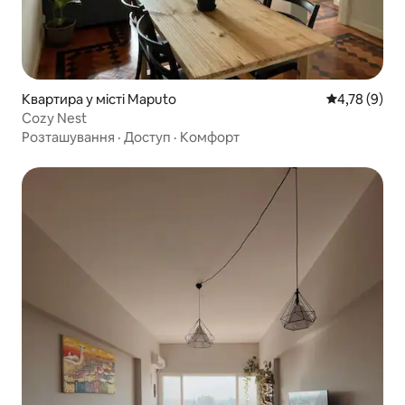
Квартира у місті Maputo
Середня оцін
4,78 (9)
Cozy Nest
Розташування
·
Доступ
·
Комфорт