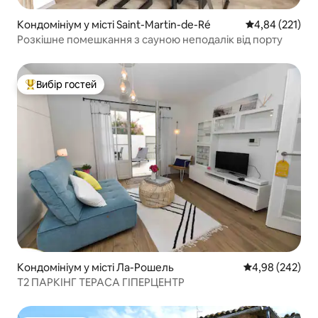
Кондомініум у місті Saint-Martin-de-Ré
Середня оцінка
4,84 (221)
Розкішне помешкання з сауною неподалік від порту
Вибір гостей
Топ вибір гостей
Кондомініум у місті Ла-Рошель
Середня оцінка:
4,98 (242)
T2 ПАРКІНГ ТЕРАСА ГІПЕРЦЕНТР