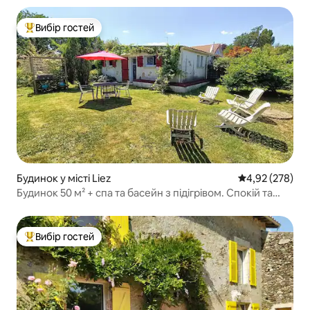
Вибір гостей
Топ вибір гостей
Будинок у місті Liez
Середня оцінка:
4,92 (278)
Будинок 50 м² + спа та басейн з підігрівом. Спокій та
відпочинок
Вибір гостей
Топ вибір гостей