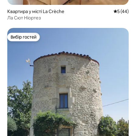
Квартира у місті La Crèche
Середня оц
5 (44)
Ла Сют Ніортез
Вибір гостей
Вибір гостей