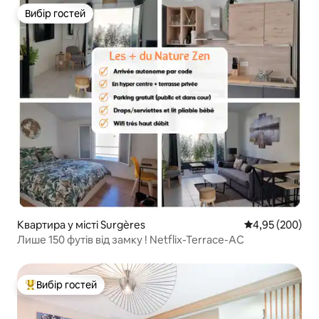
Вибір гостей
Вибір гостей
Квартира у місті Surgères
Середня оцінка:
4,95 (200)
Лише 150 футів від замку ! Netflix-Terrace-AC
Вибір гостей
Топ вибір гостей