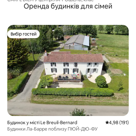
Оренда будинків для сімей
Вибір гостей
Вибір гостей
Будинок у місті Le Breuil-Bernard
Середня оцінка
4,98 (191)
Будинки Ла-Барре поблизу ПЮЙ-ДЮ-ФУ