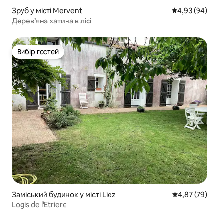
Зруб у місті Mervent
Середня оцінка
4,93 (94)
Дерев’яна хатина в лісі
Вибір гостей
Вибір гостей
Заміський будинок у місті Liez
Середня оцінк
4,87 (79)
Logis de l'Etriere