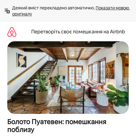
Перейти
Деякий вміст перекладено автоматично. 
Показати мовою 
до
оригіналу
вмісту
Перетворіть своє помешкання на Airbnb
Болото Пуатевен: помешкання
поблизу