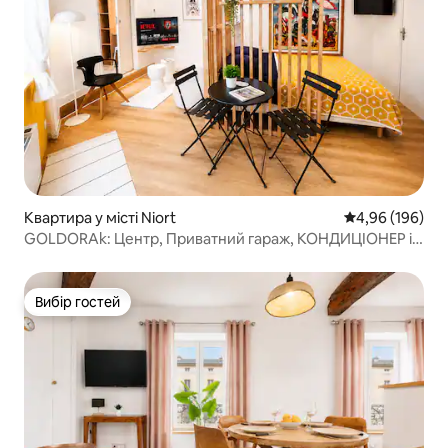
Квартира у місті Niort
Середня оцінка:
4,96 (196)
GOLDORAk: Центр, Приватний гараж, КОНДИЦІОНЕР і
Canal+
Вибір гостей
Вибір гостей