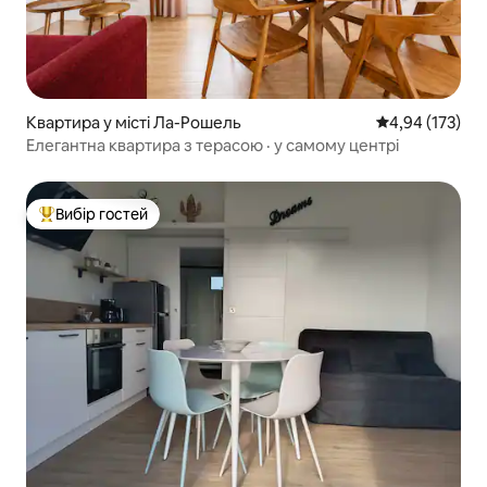
Квартира у місті Ла-Рошель
Середня оцінка
4,94 (173)
Елегантна квартира з терасою · у самому центрі
Вибір гостей
Топ вибір гостей