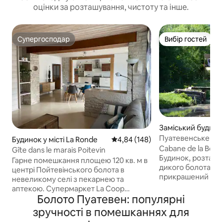
оцінки за розташування, чистоту та інше.
Супергосподар
Вибір гостей
Супергосподар
Вибір гостей
Заміський будинок
e Vanneau-Irleau
Пуатевенське бол
Будинок у місті La Ronde
Середня оцінка: 4,84 з 5, відгук
4,84 (148)
воді
Cabane de la Bel
Gîte dans le marais Poitevin
Будинок, розташо
Гарне помешкання площею 120 кв. м в
дикого болота Пу
центрі Пойтевінського болота в
прикрашений з ту
невеликому селі з пекарнею та
зручностями. Вел
аптекою. Супермаркет La Coop
приголомшливим 
Болото Пуатевен: популярні
розташований у Курконі, приблизно за
ставок, ідеальна 
6 км від помешкання. Неподалік від
зручності в помешканнях для
риболовлі з човн
пляжів Вандеї та Іль-де-Ре, а також