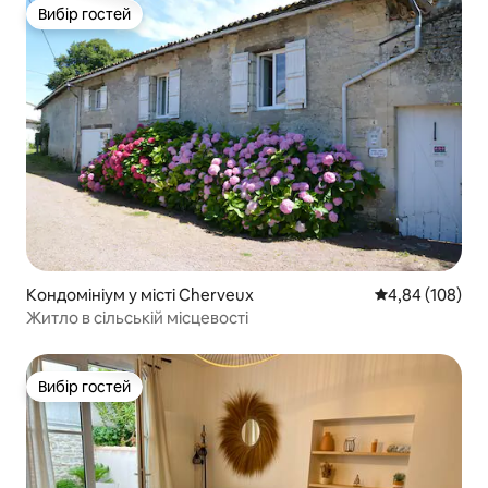
Вибір гостей
Вибір гостей
Кондомініум у місті Cherveux
Середня оцінка:
4,84 (108)
Житло в сільській місцевості
Вибір гостей
Вибір гостей