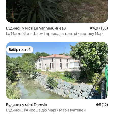
Будинок у місті Le Vanneau-Irleau
Середня оцінк
4,97 (36)
La Marmotte – Шарм і природа в центрі кварталу Марі
Вибір гостей
Вибір гостей
Будинок у місті Damvix
Середня оц
5 (12)
Будинок Л'Анроше дю Марі / Марі Пуатевен