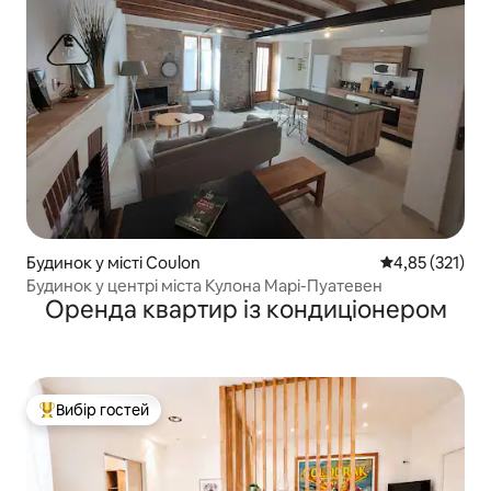
Будинок у місті Coulon
Середня оцінка
4,85 (321)
Будинок у центрі міста Кулона Марі-Пуатевен
Оренда квартир із кондиціонером
Вибір гостей
Топ вибір гостей