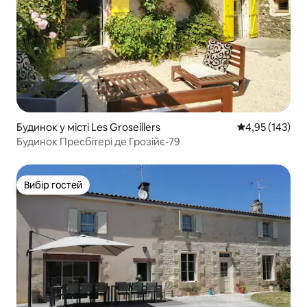
Будинок у місті Les Groseillers
Середня оцінка
4,95 (143)
Будинок Пресбітері де Грозійє-79
Вибір гостей
Вибір гостей