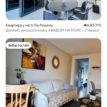
Квартира у місті Ла-Рошель
Середня оцінка
4,93 (111)
Дуплекс високого класу з ВИДОМ НА МОРЕ + 2 тераси
Вибір гостей
Вибір гостей