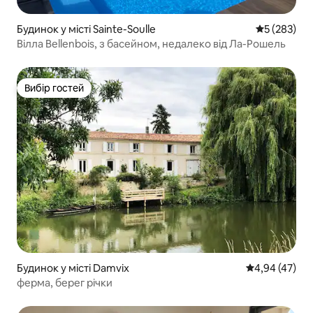
Будинок у місті Sainte-Soulle
Середня оці
5 (283)
Вілла Bellenbois, з басейном, недалеко від Ла-Рошель
Вибір гостей
Вибір гостей
Будинок у місті Damvix
Середня оцінк
4,94 (47)
ферма, берег річки