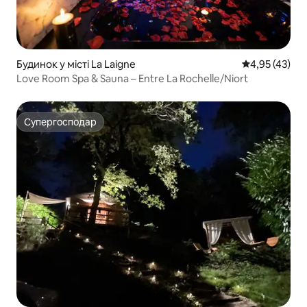
Будинок у місті La Laigne
Середня оцінк
4,95 (43)
Love Room Spa & Sauna – Entre La Rochelle/Niort
Супергосподар
Супергосподар