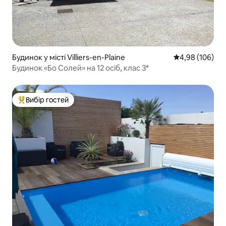
Будинок у місті Villiers-en-Plaine
Середня оцінка:
4,98 (106)
Будинок «Бо Солей» на 12 осіб, клас 3*
Вибір гостей
Топ вибір гостей