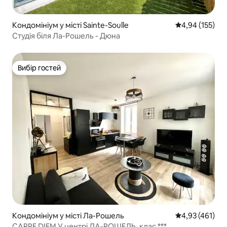
Кондомініум у місті Sainte-Soulle
Середня оцінка
4,94 (155)
Студія біля Ла-Рошель - Дюна
Вибір гостей
Вибір гостей
Кондомініум у місті Ла-Рошель
Середня оцінка
4,93 (461)
CARPE DIEM У центрі ЛА-РОШЕЛЬ, клас ***