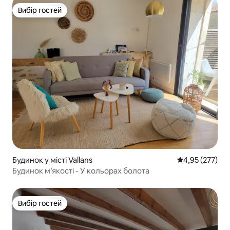
Вибір гостей
Вибір гостей
Будинок у місті Vallans
Середня оцінка
4,95 (277)
Будинок м’якості - У кольорах болота
Вибір гостей
Вибір гостей