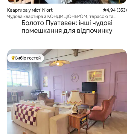
Квартира у місті Niort
Середня оцінка:
4,94 (353)
Чудова квартира з КОНДИЦІОНЕРОМ, терасою та
Болото Пуатевен: інші чудові
приватним паркінгом
помешкання для відпочинку
Вибір гостей
Топ вибір гостей