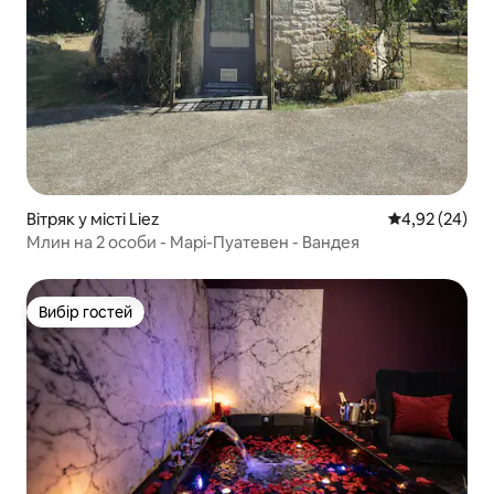
Вітряк у місті Liez
Середня оцінк
4,92 (24)
Млин на 2 особи - Марі-Пуатевен - Вандея
Вибір гостей
Вибір гостей