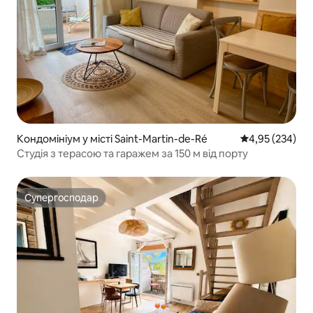
Кондомініум у місті Saint-Martin-de-Ré
Середня оцінка:
4,95 (234)
Студія з терасою та гаражем за 150 м від порту
Супергосподар
Супергосподар