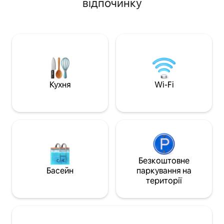
відпочинку
розпорядженні. М
головних доріг до основних
собою каное або 
туристичних об’єктів – зоопарку
в саду, відпочино
Natur’Zoo de Mervent (20 хв), акваріуму
молккі) і барбек
Ла-Рошель (30 хв), острова Ре (40 хв),
для дорослих: 10
острова Олерон (1,5 год), парку розваг
перебування з д
Puy du Fou (1,5 год), Ла-Пальмір/
вагою менше 15 к
Руайян (1,5 год), парку розваг
10 євро/день
Futuroscope (1,5 год) З нетерпінням
чекаю на Вашу зустріч.
Кухня
Wi-Fi
Безкоштовне
Басейн
паркування на
території