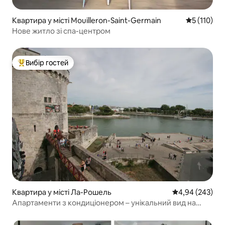
Квартира у місті Mouilleron-Saint-Germain
Середня оці
5 (110)
Нове житло зі спа-центром
Вибір гостей
Топ вибір гостей
Квартира у місті Ла-Рошель
Середня оцінка:
4,94 (243)
Апартаменти з кондиціонером – унікальний вид на
вежу та море