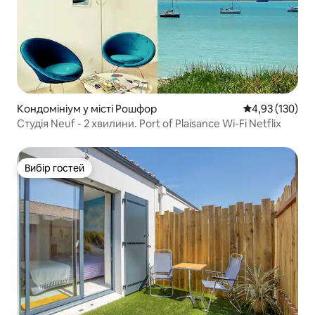
Кондомініум у місті Рошфор
Середня оцінка
4,93 (130)
Студія Neuf - 2 хвилини. Port of Plaisance Wi-Fi Netflix
Вибір гостей
Вибір гостей