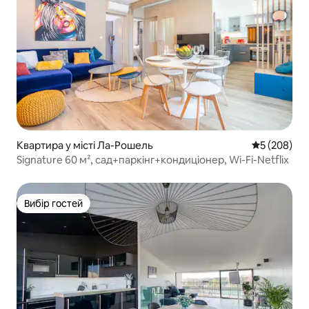
Квартира у місті Ла-Рошель
Середня оцін
5 (208)
Signature 60 м², сад+паркінг+кондиціонер, Wi-Fi-Netflix
Вибір гостей
Вибір гостей