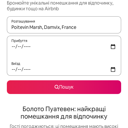
Бронюйте унікальні помешкання для відпочинку,
будинки тощо на Airbnb
Розташування
Отримавши результати пошуку, використовуйте для навігації с
Прибуття
Виїзд
Пошук
Болото Пуатевен: найкращі
помешкання для відпочинку
Гості погоджуються: ці помешкання мають високі