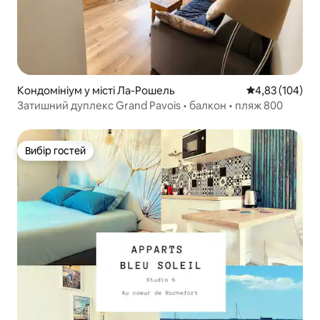
Кондомініум у місті Ла-Рошель
Середня оцінка
4,83 (104)
Затишний дуплекс Grand Pavois • балкон • пляж 800
Вибір гостей
Вибір гостей