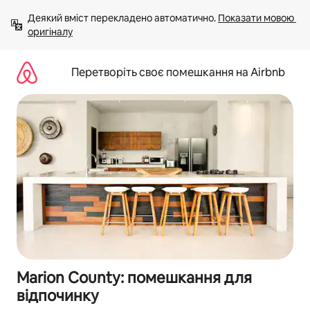
Перейти
Деякий вміст перекладено автоматично. 
Показати мовою 
до
оригіналу
вмісту
Перетворіть своє помешкання на Airbnb
Marion County: помешкання для
відпочинку