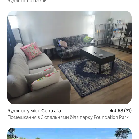
Будинок на озері!
Будинок у місті Centralia
Середня оцінк
4,68 (31)
Помешкання з 3 спальнями біля парку Foundation Park