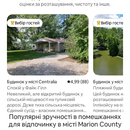
оцінки за розташування, чистоту та інше.
Вибір гостей
Вибір гостей
Топ вибір гостей
Топ вибір гостей
Будинок у місті Centralia
Середня оцінка: 4,99 з 5, відгу
4,99 (88)
Будинок у місті Ce
Спокій у Файк-Гілл
Пляжний будинок
Невеликий, але відкритий будинок у
Цей будинок на б
сільській місцевості на тупиковій
розташований в ц
дорозі. Дуже тиха сільська місцевість.
Іллінойсу на озер
Єдиний сусід – власник помешкання
помешканні є при
Популярні зручності в помешканнях
через трав'янисте поле. Простора
з 3 спальнями, 2
вітальня та відкрита кухня-їдальня. Дві
кімнатами, чудов
для відпочинку в місті Marion County
великі спальні з ліжками розміру
собору з язиком 