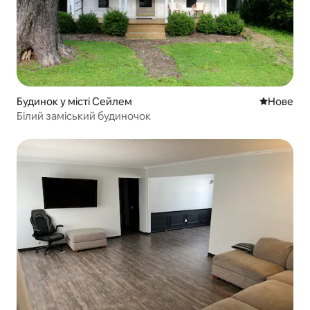
Будинок у місті Сейлем
Нове місц
Нове
Білий заміський будиночок