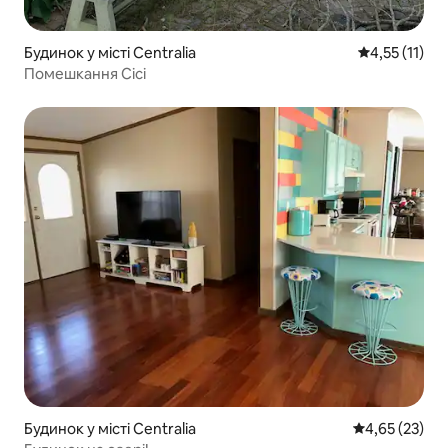
Будинок у місті Centralia
Середня оцінк
4,55 (11)
Помешкання Сісі
Будинок у місті Centralia
Середня оцінк
4,65 (23)