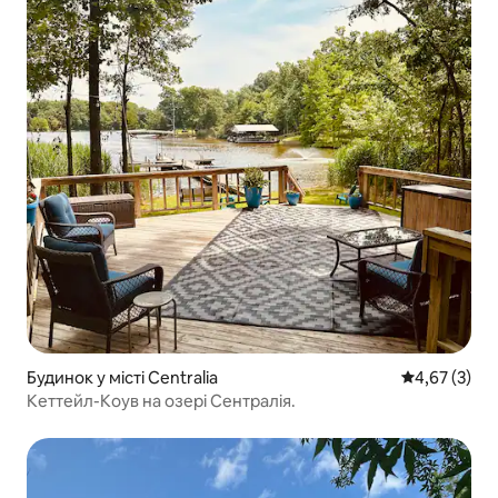
Будинок у місті Centralia
Середня оцін
4,67 (3)
Кеттейл-Коув на озері Сентралія.