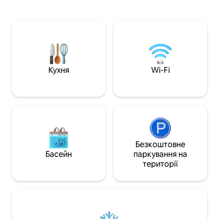
«queen-size». Велика сонячна веранда,
забезпечують пр
звернена на захід, з диваном-ліжком
озеро. Просторна
футон і односпальним матрацом,
острів з одното
доступними як додаткове місце для
стільницями та б
сну. *Можна перебувати з домашніми
розташована при
тваринами – див. подробиці
док-станцією, яка
Гідромасажна ванна, сауна, місце для
для риболовлі аб
багаття та інші зручності! Автобудинок
сподобається спо
Кухня
Wi-Fi
доступний за додаткову плату 75 $ за
на озері! Ми пропонуємо доступ до
ніч. Можна розмістити 1–2 особи та
Інтернет-телевіз
лише 1 домашню тварину. Повідомте
ПРОПОНУЄМО СТ
господаря
телебачення.
Безкоштовне
Басейн
паркування на
території