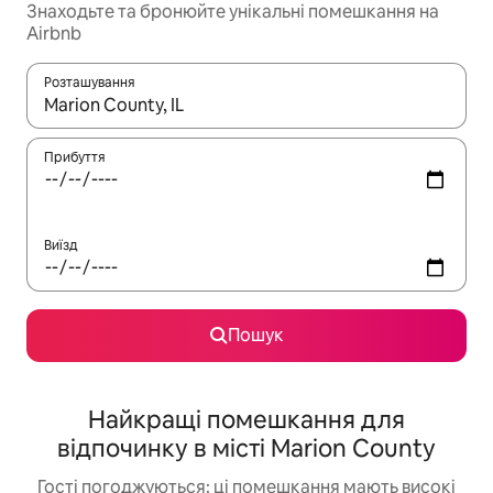
Знаходьте та бронюйте унікальні помешкання на
Airbnb
Розташування
Отримавши результати пошуку, використовуйте для навігації с
Прибуття
Виїзд
Пошук
Найкращі помешкання для
відпочинку в місті Marion County
Гості погоджуються: ці помешкання мають високі