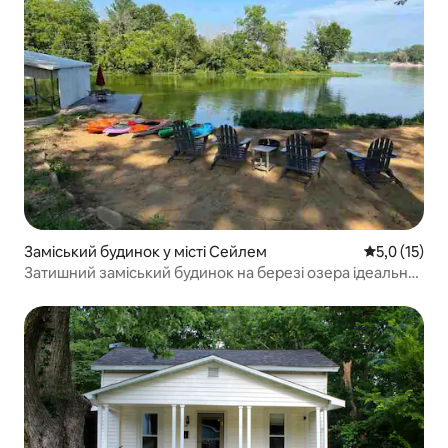
Заміський будинок у місті Сейлем
Середня оцін
5,0 (15)
Затишний заміський будинок на березі озера ідеально
підходить для відпочинку.