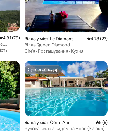
Середня оцінка: 4,91 з 5, відгуки: 79
4,91 (79)
Вілла у місті Le Diamant
Середня оцінка: 4,78 з
4,78 (23)
ре,
Вілла Queen Diamond
ість
Сім’я
·
Розташування
·
Кухня
Супергосподар
Супергосподар
Вілла у місті Сент-Анн
Середня оцінка: 5
5 (5)
Чудова вілла з видом на море (3 зірки)