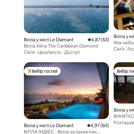
Вілла у м
Вілла у місті Le Diamant
Середня оцінка: 4,87 з
4,87 (53)
Між небо
Вілла Alma The Caribbean Diamond
басейн, п
Сім’я
·
Ро
Сім’я
·
Ціна/якість
·
Доступ
Вибір гостей
Вибір го
Топ вибір гостей
Вибір го
Вілла у мі
t
ВИНЯТКО
за 50 мет
Розташу
Вілла у місті Le Diamant
Середня оцінка: 4,97 з
4,97 (60)
ВІЛЛА ІНДІЄС - Вілла за проєктом