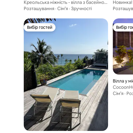
Креольська ніжність - вілла з басейном
Новинка! 
- пляж 300 м
видом на
Розташування
·
Сім’я
·
Зручності
Розташу
Вибір гостей
Вибір го
Вибір гостей
Вибір го
Вілла у м
CocoonHu
Сім’я
·
Ро