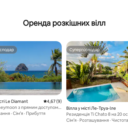
з 5, відгуки: 7
Оренда розкішних вілл
осподар
Супергосподар
осподар
Супергосподар
істі Le Diamant
Середня оцінка: 4,67 з 5, відгуки: 9
4,67 (9)
neymoon з прямим доступом
 5, відгуки: 54
Вілла у місті Ле-Труа-Іле
вання
·
Сім’я
·
Прибуття
Резиденція Ti Chato 8 на 20 ос
видом на море, пляж на відста
Сім’я
·
Розташування
·
Чистот