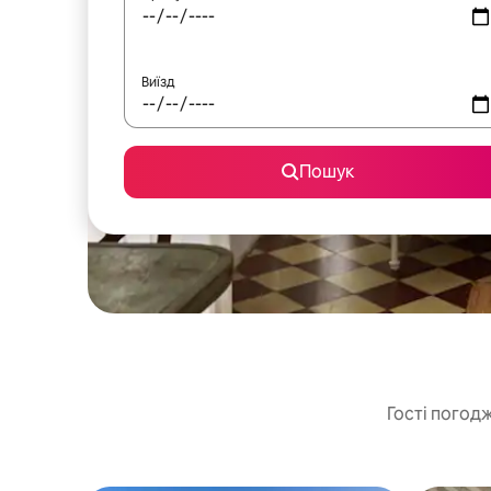
Виїзд
Пошук
Гості погодж