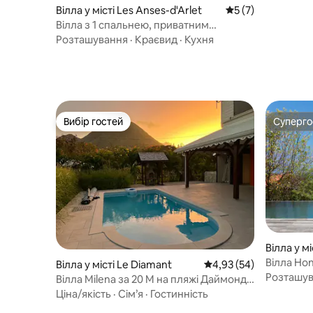
Вілла у місті Les Anses-d'Arlet
Середня оцінка: 5 
5 (7)
Вілла з 1 спальнею, приватним
басейном, видом на море, доступ до
Розташування
·
Краєвид
·
Кухня
пляжу 50 м
Вибір гостей
Суперг
Вибір гостей
Суперг
Вілла у м
Вілла Ho
Вілла у місті Le Diamant
Середня оцінка: 4,93 з
4,93 (54)
до пляжу
Розташу
Вілла Milena за 20 М на пляжі Даймонд-
Вейвс
Ціна/якість
·
Сім’я
·
Гостинність