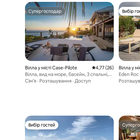
Супергосподар
Вибір го
Супергосподар
Вибір го
Вілла у місті Case-Pilote
Середня оцінка: 4,77 з
4,77 (26)
Вілла у м
Вілла, вид на море, басейн, 3 спальні,
Eden Roc V
парковка
Сім’я
·
Розташування
·
Доступ
Розташу
Вибір гостей
Суперг
Вибір гостей
Суперг