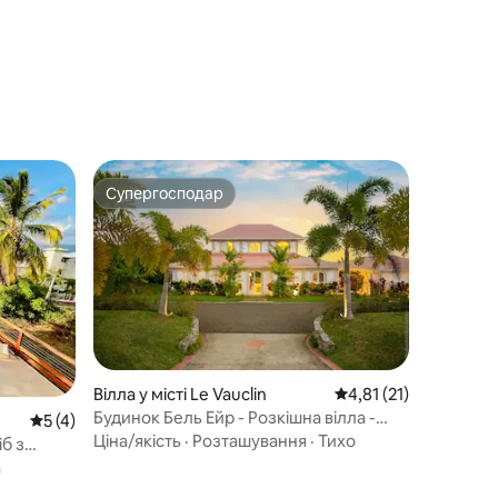
Супергосподар
Супергосподар
Вілла у місті Le Vauclin
Середня оцінка: 4,81 
4,81 (21)
Будинок Бель Ейр - Розкішна вілла -
Середня оцінка: 5 з 5, відгуки: 4
5 (4)
Басейн - Спокій
Ціна/якість
·
Розташування
·
Тихо
іб з
ні 50 м
а