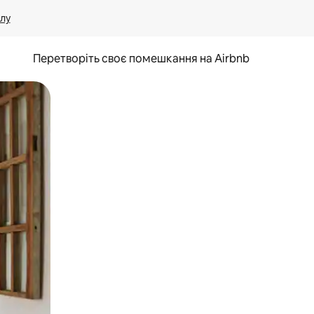
лу
Перетворіть своє помешкання на Airbnb
и дотику та гортання.