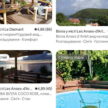
істі Le Diamant
Середня оцінка: 4,86 з 5, відгуки: 86
4,86 (86)
Вілла у місті Les Anses-d'Arle
 5, відгуки: 53
м і морем!Чудовий вид,
t
Вілла Anses d 'Arlet вид на мо
ляж в 100 м
зташування
·
Комфорт
басейн, пляжна прогулянка
Розташування
·
Сім’я
·
Гостинн
стей
Супергосподар
стей
Супергосподар
сті Les Anses-d'Arle
Середня оцінка: 4,89 з 5, відгуки: 45
4,89 (45)
ВА ВІЛЛА COCO ROSE, пляж
рів
вання
·
Сім’я
·
Стан
 5, відгуки: 60