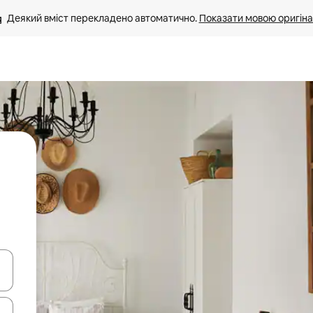
Деякий вміст перекладено автоматично. 
Показати мовою оригіна
я навігації сторінкою клавіші зі стрілками вгору та вниз або жест