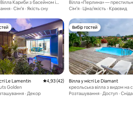
Вілла Кариби з басейном і
Вілла «Перлина» — престиль
 море
зупинка з видом на море
вання
·
Сім’я
·
Якість сну
Сім’я
·
Ціна/якість
·
Краєвид
стей
Вибір гостей
стей
Вибір гостей
істі Le Lamentin
Середня оцінка: 4,93 з 5, відгуки: 42
4,93 (42)
Вілла у місті Le Diamant
ts Golden
креольська вілла з видом на 
зташування
·
Декор
Розташування
·
Доступ
·
Снід