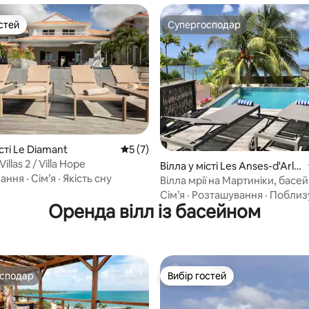
стей
Супергосподар
стей
Супергосподар
 5, відгуки: 26
істі Le Diamant
Середня оцінка: 5 з 5, відгуки: 7
5 (7)
illas 2 / Villa Hope
Вілла у місті Les Anses-d'Arle
вання
·
Сім’я
·
Якість сну
t
Вілла мрії на Мартиніки, басей
доступ до пляжу
Сім’я
·
Розташування
·
Поблиз
Оренда вілл із басейном
осподар
Вибір гостей
осподар
Вибір гостей