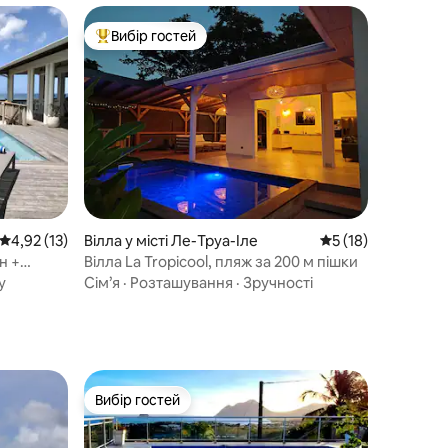
Вибір гостей
Топ вибір гостей
Середня оцінка: 4,92 з 5, відгуки: 13
4,92 (13)
Вілла у місті Ле-Труа-Іле
Середня оцінка: 5 
5 (18)
н +
Вілла La Tropicool, пляж за 200 м пішки
у
Сім’я
·
Розташування
·
Зручності
Вибір гостей
Вибір гостей