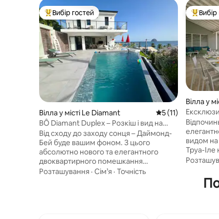
Вибір гостей
Вибір
Топ вибір гостей
Топ вибі
Вілла у м
Ексклюзив
Вілла у місті Le Diamant
Середня оцінка: 5 з
5 (11)
Карибськ
Відпочин
BÔ Diamant Duplex – Розкіш і вид на
елегантн
море
Від сходу до заходу сонця – Даймонд-
видом на
Бей буде вашим фоном. З цього
Труа-Іле
абсолютно нового та елегантного
Мартиніки
Розташу
двоквартирного помешкання
захоплив
відкривається захоплюючий вид на
Розташування
·
Сім’я
·
Точність
Франс. Ві
Даймонд-Рок і Морн-Ларшер. Два
По
із ресто
люкси з кондиціонерами (ліжка
для водни
розміру Queen size) з панорамними
ексклюзи
терасами, дизайнерською кухнею,
розташува
яскравою вітальнею, а зовні...