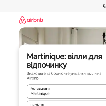
Перейти
до
вмісту
Martinique: вілли для
відпочинку
Знаходьте та бронюйте унікальні вілли на
Airbnb
Розташування
Отримавши результати пошуку, використовуйте дл
Прибуття