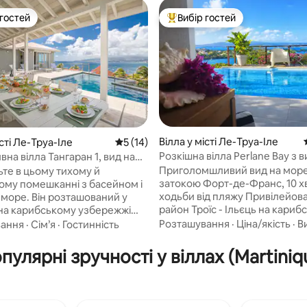
 гостей
Вибір гостей
р гостей
Топ вибір гостей
Вілла у місті Ле-Труа-Іле
істі Ле-Труа-Іле
Середня оцінка: 5 з 5, відгуки: 14
5 (14)
Розкішна вілла Perlane Bay з 
на вілла Тангаран 1, вид на
 5, відгуки: 11
море та басейном з підігрівом
е море
Приголомшливий вид на море
ьте в цьому тихому й
затокою Форт-де-Франс, 10 х
ому помешканні з басейном і
ходьби від пляжу Привілейов
 море. Він розташований у
район Троїс - Ільєць на кариб
 на карибському узбережжі
узбережжі Ідеальне розташув
, і звідси відкривається
Розташування
·
Ціна/якість
·
В
вання
·
Сім’я
·
Гостинність
випромінювання з півночі на 
ий краєвид на затоку Фор-де-
Пишний сад, панорамний бас
лла розташована в лісі, поруч
пулярні зручності у віллах (Martiniq
підігрівом, ця дружня вілла
ранами, магазинами та місцями
розрахована на 10 осіб Сучасна кухня,
х розваг, що забезпечує їй
карбет, тераси, шезлонги, ба
вне та приватне
тропічний душ, туалет, підкл
ння на закритій і безпечній