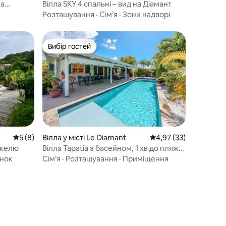
на
Вілла SKY 4 спальні – вид на Діамант
Розташування
·
Сім’я
·
Зони надворі
Вибір гостей
Вибір гостей
Середня оцінка: 5 з 5, відгуки: 8
5 (8)
Вілла у місті Le Diamant
Середня оцінка: 4,97 з
4,97 (33)
скелю
Вілла Tapatia з басейном, 1 хв до пляжу,
діамант
анок
Сім’я
·
Розташування
·
Приміщення