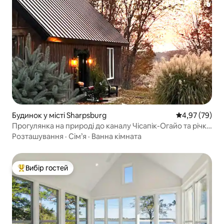
Будинок у місті Sharpsburg
Середня оцінк
4,97 (79)
Прогулянка на природі до каналу Чісапік-Огайо та річки
Потомак
Розташування
·
Сім’я
·
Ванна кімната
Вибір гостей
Топ вибір гостей