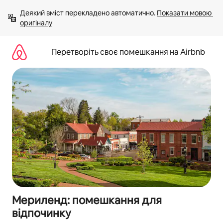
Перейти
Деякий вміст перекладено автоматично. 
Показати мовою 
до
оригіналу
вмісту
Перетворіть своє помешкання на Airbnb
Мериленд: помешкання для
відпочинку