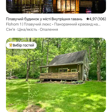
Плавучий будинок у місті Внутрішня гавань
Середня оцінка
4,97 (106)
Flohom 1 | Плавучий люкс • Панорамний краєвид на
360°
Сім’я
·
Ціна/якість
·
Опалення
Вибір гостей
Топ вибір гостей