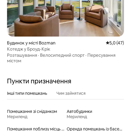
Будинок у місті Bozman
Середня оцін
5,0 (47)
Котедж у Броуд-Крік
Розташування
·
Велосипедний спорт
·
Пересування
містом
Пункти призначення
Інші типи помешкань
Чим зайнятися
Помешкання зі сніданком
Автобудинки
Мериленд
Мериленд
Помешкання поблизу місць для катання на байдарках
Оренда помешкань із басейном