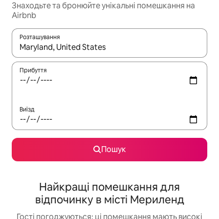
Знаходьте та бронюйте унікальні помешкання на
Airbnb
Розташування
Отримавши результати пошуку, використовуйте для навігації с
Прибуття
Виїзд
Пошук
Найкращі помешкання для
відпочинку в місті Мериленд
Гості погоджуються: ці помешкання мають високі