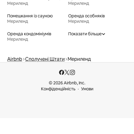
Мериленд
Мериленд
Помешкання із сауною
Оренда особняків
Мериленд
Мериленд
Оренда кондомініумів
Показати більше
Мериленд
Airbnb
Сполучені Штати
Мериленд
© 2026 Airbnb, Inc.
Конфіденційність
Умови