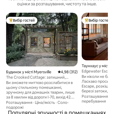
оцінки за розташування, чистоту та інше.
Вибір гостей
Вибір гостей
Топ вибір гостей
Топ вибір гостей
Таунхаус у місті 
Edgewater Escape
Будинок у місті Myersville
Середня оцінка: 4,98 з 5, відгук
4,98 (312)
березі затоки з ґ
Ви ніколи не бачи
The Crooked Cottage: затишний,
Ласкаво просимо
добре облаштований заміський
Ви зможете миттєво розслабитися в
Escape, розкішно
будинок
цьому стильному помешканні,
березі затоки, як
зручному для домашніх тварин, лише
затокою на 7-й ву
Розташування
·
С
за 8 хвилин від дороги I-70, вихід 42.
Сіті. Сядьте на в
перебування
Під навісом дерев знаходяться
Розташування
·
Ціна/якість
·
Соло-
відпочиньте всер
красиво облаштований двір із
подорожі
за човнами, дель
терасами та двома вогнищами.
Популярні зручності в помешканнях