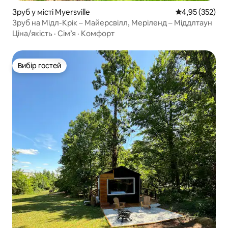
Зруб у місті Myersville
Середня оцінка
4,95 (352)
Зруб на Мідл-Крік – Майерсвілл, Меріленд – Міддлтаун
Ціна/якість
·
Сім’я
·
Комфорт
Вибір гостей
Вибір гостей