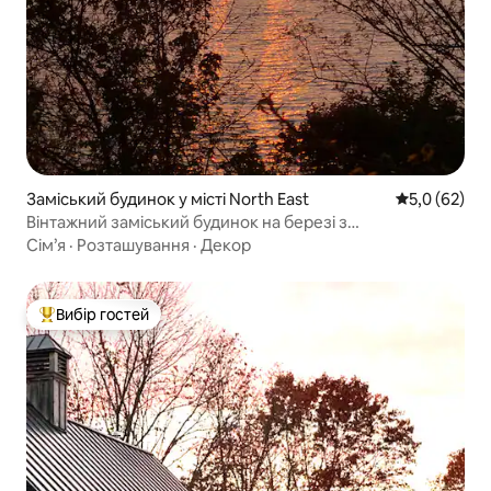
Заміський будинок у місті North East
Середня оцін
5,0 (62)
Вінтажний заміський будинок на березі з
приголомшливими заходами сонця
Сім’я
·
Розташування
·
Декор
Вибір гостей
Топ вибір гостей