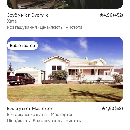
Зруб у місті Dyerville
Середня оцінка:
4,96 (452)
Хата
Розташування
·
Ціна/якість
·
Чистота
Вибір гостей
Вибір гостей
Вілла у місті Masterton
Середня оцінка
4,93 (68)
Вікторіанська вілла – Мастертон
Ціна/якість
·
Розташування
·
Чистота