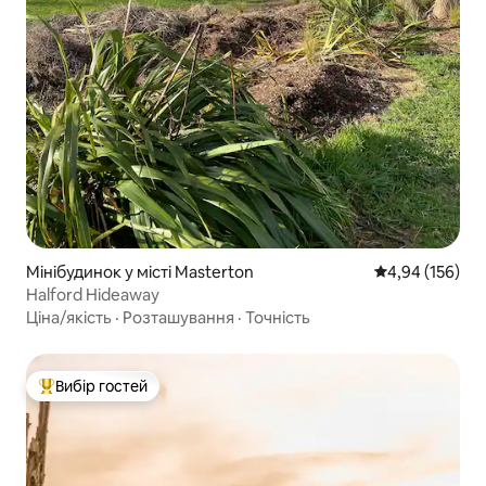
Мінібудинок у місті Masterton
Середня оцінка
4,94 (156)
Halford Hideaway
Ціна/якість
·
Розташування
·
Точність
Вибір гостей
Топ вибір гостей