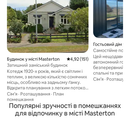
Гостьовий дім у м
rton
Самостійне поме
захоплюючими к
Цей нещодавно 
Будинок у місті Masterton
Середня оцінка: 4,92 з 5, відгук
4,92 (151)
автономний гостьо
Затишний заміський будинок
безперервний пр
Котедж 1920-х років, який є світлим і
спальні та прива
теплим, з великою кількістю сонячних
простору. Розташоване поблизу
Сім’я
·
Розташува
місць, особливо на задньому ґанку.
лікарні та гольф-
Відкрита планування з легким потоком
можете бути в Ка
у приміщенні/на відкритому повітрі.
Сім’я
·
Розташування
·
План
або Грейтауні та
Приватний і спокійний. Вам
помешкання
пляжів, виноградн
сподобається його затишний
Популярні зручності в помешканнях
бутиків протягом
домашній затишок і зможете відпочити
Ідеально підходи
для відпочинку в місті Masterton
в його прекрасній обстановці. З
мандрівників наод
необгородженою частиною вона не
приватне місце дл
підходить для сім 'ї з дітьми віком до
Wi-Fi та парковка