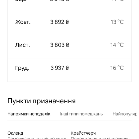
Жовт.
3 892 ₴
13 °C
Лист.
3 803 ₴
14 °C
Груд.
3 937 ₴
16 °C
Пункти призначення
Напрямки неподалік
Інші типи помешкань
Найпопулярн
Окленд
Крайстчерч
Помешкання для відпочинку
Помешкання для відпочинку