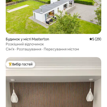
Будинок у місті Masterton
Середня оц
5 (29)
Розкішний відпочинок
Сім’я
·
Розташування
·
Пересування містом
Вибір гостей
Топ вибір гостей