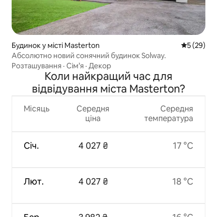
Будинок у місті Masterton
Середня оц
5 (29)
Абсолютно новий сонячний будинок Solway.
Розташування
·
Сім’я
·
Декор
Коли найкращий час для
відвідування міста Masterton?
Місяць
Середня
Середня
ціна
температура
Січ.
4 027 ₴
17 °C
Лют.
4 027 ₴
18 °C