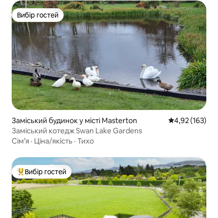
Вибір гостей
Вибір гостей
Заміський будинок у місті Masterton
Середня оцінка
4,92 (163)
Заміський котедж Swan Lake Gardens
Сім’я
·
Ціна/якість
·
Тихо
Вибір гостей
Топ вибір гостей