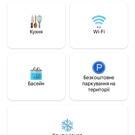
двох років. До невеликого
Квартира знаходит
супермаркету, кафе, рибного
королеви Єлизав
магазину та інших предметів першої
делового району
необхідності можна легко дійти пішки.
Два дитячі майданчики за рогом. Або
залишайтеся вдома з книгами,
Кухня
Wi-Fi
головоломками, іграми.
Безкоштовне
Басейн
паркування на
території