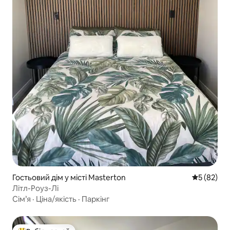
Гостьовий дім у місті Masterton
Середня оц
5 (82)
Літл-Роуз-Лі
Сім’я
·
Ціна/якість
·
Паркінг