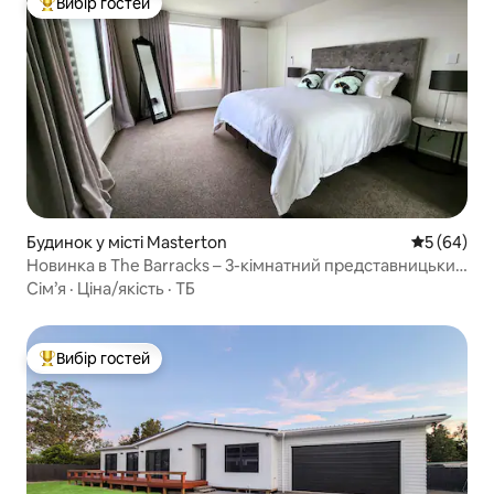
Вибір гостей
Топ вибір гостей
Будинок у місті Masterton
Середня оц
5 (64)
Новинка в The Barracks – 3-кімнатний представницький
будинок
Сім’я
·
Ціна/якість
·
ТБ
Вибір гостей
Топ вибір гостей