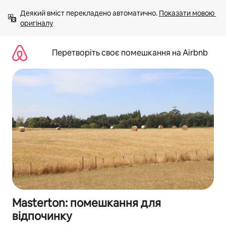
Перейти
Деякий вміст перекладено автоматично. 
Показати мовою 
до
оригіналу
вмісту
Перетворіть своє помешкання на Airbnb
Masterton: помешкання для
відпочинку