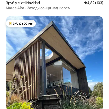
Зруб у місті Navidad
Середня оцінка
4,82 (103)
Marea Alta - Заходи сонця над морем
Вибір гостей
Топ вибір гостей