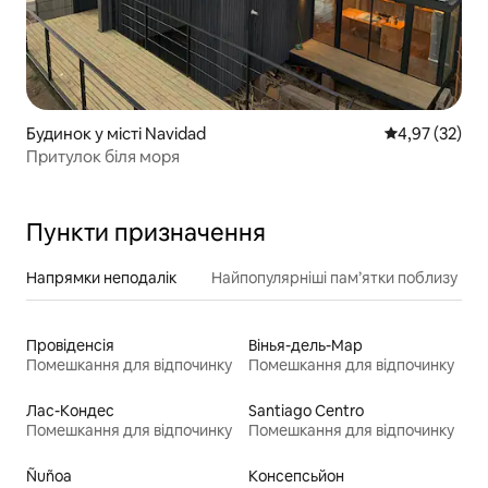
Будинок у місті Navidad
Середня оцінк
4,97 (32)
Притулок біля моря
Пункти призначення
Напрямки неподалік
Найпопулярніші пам’ятки поблизу
Провіденсія
Вінья-дель-Мар
Помешкання для відпочинку
Помешкання для відпочинку
Лас-Кондес
Santiago Centro
Помешкання для відпочинку
Помешкання для відпочинку
Ñuñoa
Консепсьйон