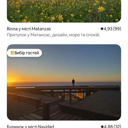
Вілла у місті Matanzas
Середня оцінка
4,93 (99)
Притулок у Матансас, дизайн, море та спокій.
Вибір гостей
Топ вибір гостей
Будинок у місті Navidad
Середня оцінк
4,88 (32)