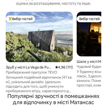
оцінки за розташування, чистоту та інше.
Вибір гостей
Вибір гостей
Топ вибір гостей
Вибір гостей
Шале у місті Mat
Чудовий будинок,
Зруб у місті La Vega de Pupu
Середня оцінка: 4,96 з 5, відгук
4,96 (111)
на 180º
У будинку всього
ya
Прибережний притулок TEVO
ліжок, 3 двоспальн
Затишний подвійний відпочинок (47 кв.
кімнати. Помешка
м), унікальний дизайн. Ідеально
просторі, кожне з
підходить для того, щоб уникнути
краєвиди, ідеаль
прибережного вітру, характерного для
спільного корист
Популярні зручності в помешканнях
цього району, і насолодитися
кількома сім 'ям
помірними долинами, струмками та
для відпочинку в місті Матансас
кухня. У 5 хвилина
незайманою природою. Усього в