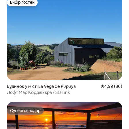
Вибір гостей
Вибір гостей
Будинок у місті La Vega de Pupuya
Середня оцінка
4,99 (86)
Лофт Мар Кордільєра / Starlink
Супергосподар
Супергосподар