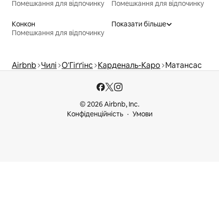
Помешкання для відпочинку
Помешкання для відпочинку
Конкон
Показати більше
Помешкання для відпочинку
Airbnb
Чилі
О'Гіґґінс
Карденаль-Каро
Матансас
© 2026 Airbnb, Inc.
Конфіденційність
Умови