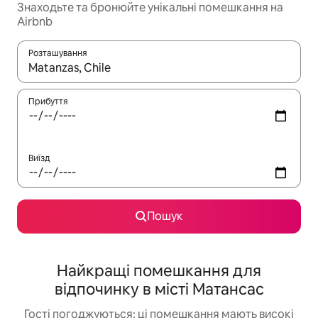
Знаходьте та бронюйте унікальні помешкання на
Airbnb
Розташування
Отримавши результати пошуку, використовуйте для навігації с
Прибуття
Виїзд
Пошук
Найкращі помешкання для
відпочинку в місті Матансас
Гості погоджуються: ці помешкання мають високі