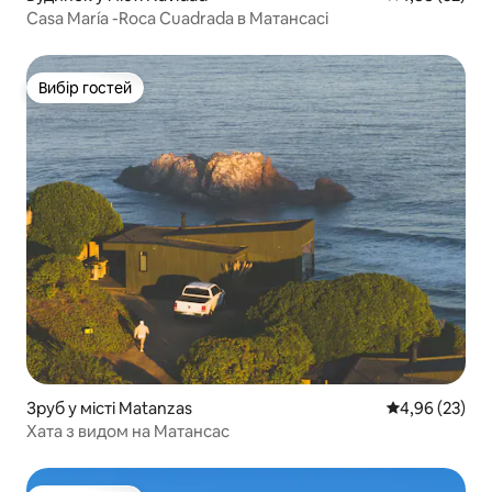
Casa María -Roca Cuadrada в Матансасі
Вибір гостей
Вибір гостей
Зруб у місті Matanzas
Середня оцінк
4,96 (23)
Хата з видом на Матансас