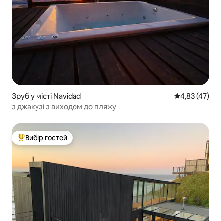
Зруб у місті Navidad
Середня оцінк
4,83 (47)
з джакузі з виходом до пляжу
Вибір гостей
Топ вибір гостей