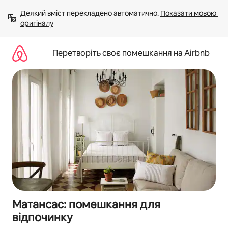
Перейти
Деякий вміст перекладено автоматично. 
Показати мовою 
до
оригіналу
вмісту
Перетворіть своє помешкання на Airbnb
Матансас: помешкання для
відпочинку