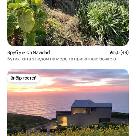
Зруб у місті Navidad
Середня оцін
5,0 (48)
Бутик-хата з видом на море та приватною бочкою
Вибір гостей
Вибір гостей