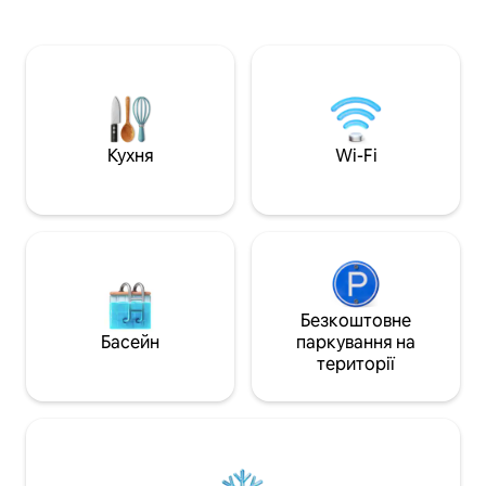
пляжів Матанзас 
декількох кроках від пляжу, ресторанів
зайнятися такими
і супермаркетів. ПОСЛУГИ
серфінг, віндсерф
ГІДРОМАСАЖНОЇ ВАННИ 38 500 $ за 2
сапсерфінг, верхо
ночі. Відстані: - 2 хвилини до
велосипедний і 
супермаркету. - 2,5 км від La Vega de
маршрут. Тут є ві
pupuya. - 4 км від Матансаса. - 24 км від
ресторани з вис
Пуертесільо (40 хвилин). - Лічильники
місцевою їжею а
від арени Пупуя-Падель У ДОЩОВІ дні
Кухня
Wi-Fi
морепродуктів.
потрібно використовувати
повнопривідні автомобілі.
Безкоштовне
Басейн
паркування на
території