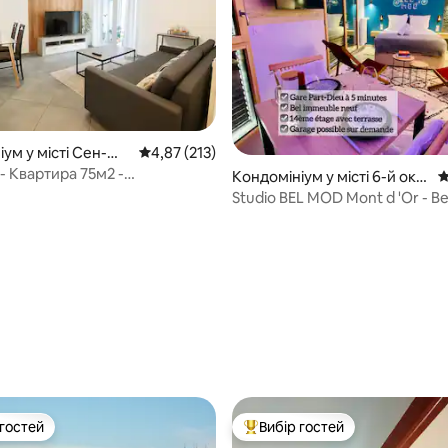
іум у місті Сен-Же
Середня оцінка: 4,87 з 5, відгуки: 213
4,87 (213)
ь
- Квартира 75м2 -
Кондомініум у місті 6-й окр
С
вна парковка
уг
Studio BEL MOD Mont d 'Or - B
Moderne
5, відгуки: 418
 гостей
Вибір гостей
р гостей
Топ вибір гостей