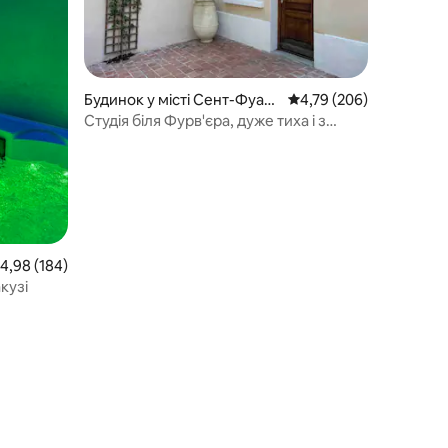
Будинок у місті Сент-Фуа-л
Середня оцінка: 4,79 з 
4,79 (206)
е-Ліон
Студія біля Фурв'єра, дуже тиха і з
невеликою терасою
ередня оцінка: 4,98 з 5, відгуки: 184
4,98 (184)
кузі