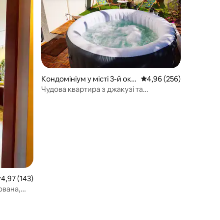
Кондомініум у місті 3-й окр
Середня оцінка: 4,96 з 
4,96 (256)
уг
Чудова квартира з джакузі та
приватним садом
ередня оцінка: 4,97 з 5, відгуки: 143
4,97 (143)
ована,