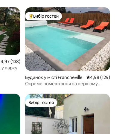
Вибір гостей
Топ вибір гостей
ередня оцінка: 4,97 з 5, відгуки: 138
4,97 (138)
 у парку
Будинок у місті Francheville
Середня оцінка: 4,98 з 
4,98 (129)
Окреме помешкання на першому
поверсі будинку
Вибір гостей
Вибір гостей