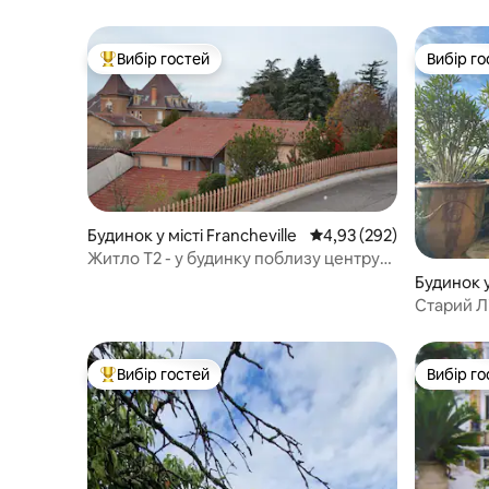
Вибір гостей
Вибір го
Топ вибір гостей
Вибір го
Будинок у місті Francheville
Середня оцінка: 4,93 з 
4,93 (292)
Житло T2 - у будинку поблизу центру
ЛІОНА
Будинок у
Старий Лі
видом!
Вибір гостей
Вибір го
Топ вибір гостей
Вибір го