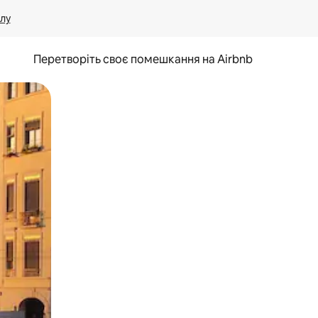
лу
Перетворіть своє помешкання на Airbnb
и дотику та гортання.