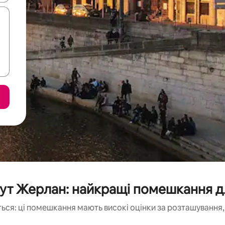
ут Жерлан: найкращі помешкання д
ься: ці помешкання мають високі оцінки за розташування, 