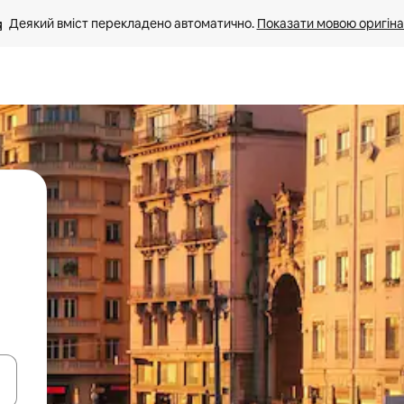
Деякий вміст перекладено автоматично. 
Показати мовою оригіна
я навігації сторінкою клавіші зі стрілками вгору та вниз або жест