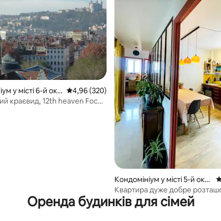
5, відгуки: 110
ум у місті 6-й окр
Середня оцінка: 4,96 з 5, відгуки: 320
4,96 (320)
ий краєвид, 12th heaven Foch
Кондомініум у місті 5-й окр
С
уг
Квартира дуже добре розташ
Оренда будинків для сімей
тиха і світла