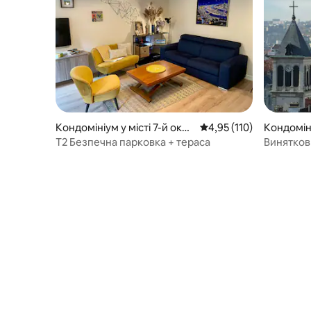
Кондомініум у місті 7-й окру
Середня оцінка: 4,95 з 
4,95 (110)
Кондоміні
г
уг
T2 Безпечна парковка + тераса
Винятков
Part Dieu