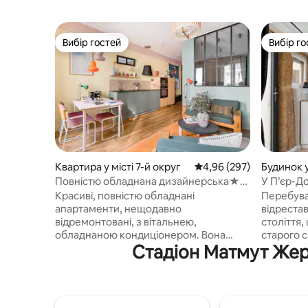
Вибір гостей
Вибір го
Вибір гостей
Вибір го
Квартира у місті 7-й округ
Середня оцінка: 4,96 з 
4,96 (297)
Будинок у
Повністю обладнана дизайнерська★
У П’єр-До
квартира в центрі Ліона ★
автостоя
Красиві, повністю обладнані
Перебува
апартаменти, нещодавно
відреста
відремонтовані, з вітальнею,
століття,
обладнаною кондиціонером. Вона
старого с
Стадіон Матмут Жер
розташована в дуже динамічному
Справжні
районі Жан-Масе. Поблизу
спокійно
розташовані станція Пар-Дьо, Перраш,
підходить
площа Белькур, і дуже добре
Ліона. 🚗 Приватна безпечна парковка
сполучення (трамвай, метро та автобус
❄️ Ревер