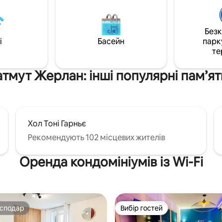
вільний гараж. Ресторани, дитячий
0 хв від Ліона) 🏥 Лікарня Lyon
ігровий майданчик розташован
хвилин пішки 🏟️ Стадіон
підніжжя будівлі, Пекарня та
Без
/ LDLC Arena (≈ 23 хв) 🛍️
супермаркет з іншого боку пр
i
Басейн
парк
 Куріння заборонено
Фермерський/ фруктовий та 
те
 прибирання після кожного
ринок у четвер ввечері.
ання
тмут Жерлан: інші популярні пам’я
Хол Тоні Гарньє
Рекомендують 102 місцевих жителів
Оренда кондомініумів із Wi-Fi
осподар
Вибір гостей
осподар
Вибір гостей