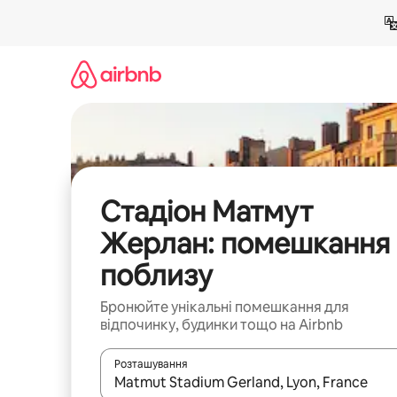
Перейти
до
вмісту
Стадіон Матмут
Жерлан: помешкання
поблизу
Бронюйте унікальні помешкання для
відпочинку, будинки тощо на Airbnb
Розташування
Отримавши результати пошуку, використовуйте дл