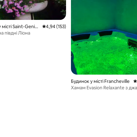
 місті Saint-Genis-
Середня оцінка: 4,94 з 5, відгуки: 153
4,94 (153)
а півдні Ліона
Будинок у місті Francheville
С
Хамам Evasion Relaxante з джа