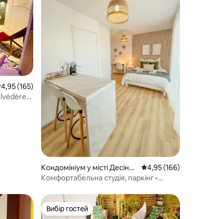
ередня оцінка: 4,95 з 5, відгуки: 165
4,95 (165)
elvédère
Кондомініум у місті Десіни
Середня оцінка: 4,95 з 
4,95 (166)
- Шарп'є
Комфортабельна студія, паркінг •
Поруч із Ліоном і стадіоном
Вибір гостей
Вибір гостей