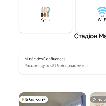
7-10 хв). Усі зручності: Wi-Fi
вулиці 🚌 Громадський транспорт за
(оптоволоконний), пральна машина,
150 м (≈ 2
телевізор (Netflix і Chromecast),
Sud – 15 
холодильник, духовка, мікрохвильова
Groupama 
Кухня
Wi-F
піч, індукційна плита з 3 конфорками,
Зручності за 100 м
кавоварка Nespresso, чайник, фен,
Ретельне
прасувальна дошка та праска, сейф.
перебув
Надається постільна білизна.
Стадіон Ма
Musée des Confluences
Рекомендують 576 місцевих жителів
Вибір гостей
Суперг
Топ вибір гостей
Суперг