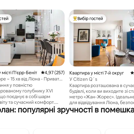
стей
Вибір гостей
стей
Топ вибір гостей
5, відгуки: 297
 місті П'єрр-Беніт
Середня оцінка: 4,97 з 5, відгуки: 257
4,97 (257)
Квартира у місті 7-й округ
С
ре ~ 15 хв від Ліона - Приватна
У Citizen Q´s
нка
ння у повністю
Квартира розташована в суча
врованому голубнику XVI
будівлі, коли ви виходите зі ст
 що поєднує в собі шарм
метро «Жан-Жорес». Ідеальне
віту та сучасний комфорт.
для відвідування Ліона, безп
лан: популярні зручності в помешка
й притулок для двох у
доступ до багатьох туристичн
му оточенні, ідеально
'єктів, концертних залів, з' їзд
 для відпочинку недалеко від
виставки; або для відвідуванн
або навчальних зустрічей. Як
сивний кондиціонер 🌿 На
приїдете на автомобілі, у вас 