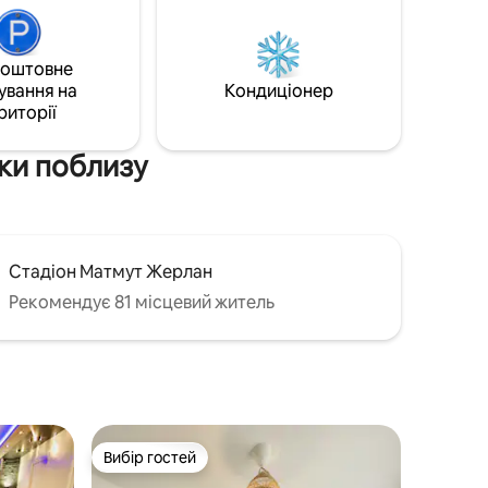
розташований безпосередньо за
залізничним вокзалом Перраче в 7
і біля
хвилинах ходьби. Залізнична станція
коштовне
Perrache - це станція SNCF, автовокзал,
оспекту,
ування на
Кондиціонер
ви знайдете лінію метро A та кілька
овочевий
риторії
трамвайних ліній
тки поблизу
Стадіон Матмут Жерлан
Рекомендує 81 місцевий житель
Вибір гостей
Вибір гостей