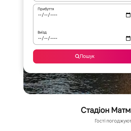
Прибуття
Виїзд
Пошук
Стадіон Матм
Гості погоджуют