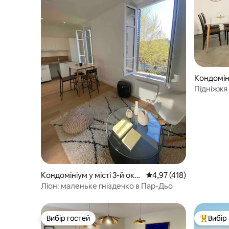
Кондомін
ні-Лавал
Підніжжя 
безкошто
Кондомініум у місті 3-й окр
Середня оцінка: 4,97 з 
4,97 (418)
уг
Ліон: маленьке гніздечко в Пар-Дьо
Вибір гостей
Вибір
Вибір гостей
Топ вибі