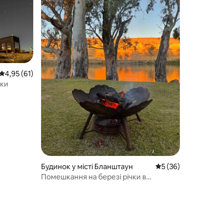
Середня оцінка: 4,95 з 5, відгуки: 61
4,95 (61)
чки
Будинок у місті Бланштаун
Середня оцінка: 5 з
5 (36)
Помешкання на березі річки в
Бланчтауні