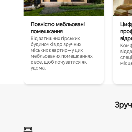
Повністю мебльовані
Цифр
помешкання
проф
відр
Від затишних гірських
будиночків до зручних
Комф
міських квартир – у цих
відда
мебльованих помешканнях
спец
є все, щоб почуватися як
місц
удома.
Зруч