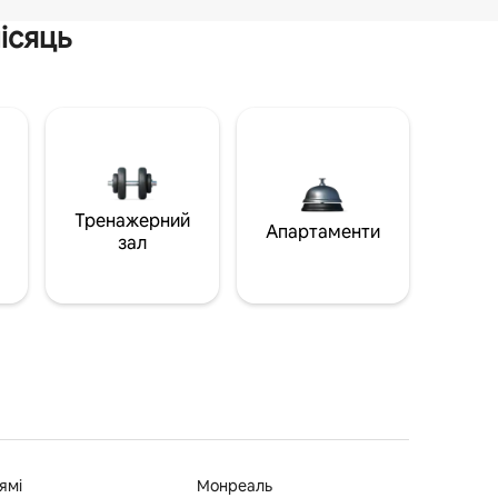
ісяць
Тренажерний
Апартаменти
зал
ямі
Монреаль