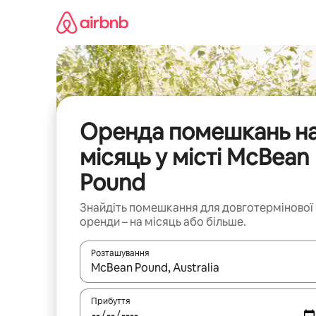
Перейти
до
вмісту
Оренда помешкань н
місяць у місті McBean
Pound
Знайдіть помешкання для довготермінової
оренди – на місяць або більше.
Розташування
Отримавши результати пошуку, використовуйте дл
Прибуття