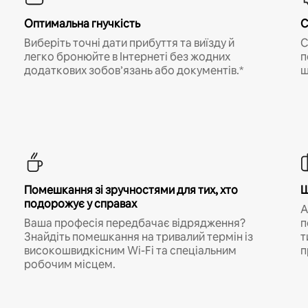
Оптимальна гнучкість
С
Виберіть точні дати прибуття та виїзду й
С
легко бронюйте в Інтернеті без жодних
п
додаткових зобов’язань або документів.*
щ
Помешкання зі зручностями для тих, хто
Ш
подорожує у справах
A
Ваша професія передбачає відрядження?
п
Знайдіть помешкання на тривалий термін із
т
високошвидкісним Wi-Fi та спеціальним
п
робочим місцем.