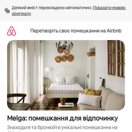
Перейти
Деякий вміст перекладено автоматично. 
Показати мовою 
до
оригіналу
вмісту
Перетворіть своє помешкання на Airbnb
Melga: помешкання для відпочинку
Знаходьте та бронюйте унікальні помешкання на