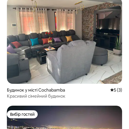
Будинок у місті Cochabamba
Середня о
5 (3)
Красивий сімейний будинок
Вибір гостей
Вибір гостей