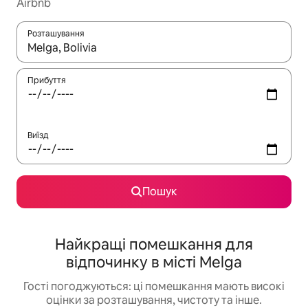
Airbnb
Розташування
Отримавши результати пошуку, використовуйте для навігації с
Прибуття
Виїзд
Пошук
Найкращі помешкання для
відпочинку в місті Melga
Гості погоджуються: ці помешкання мають високі
оцінки за розташування, чистоту та інше.