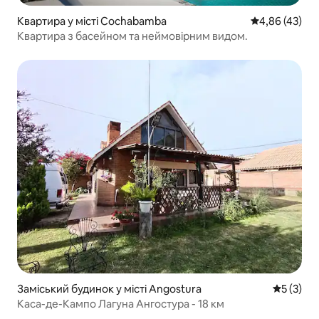
Квартира у місті Cochabamba
Середня оцінк
4,86 (43)
Квартира з басейном та неймовірним видом.
Заміський будинок у місті Angostura
Середня о
5 (3)
Каса-де-Кампо Лагуна Ангостура - 18 км