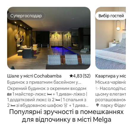
Супергосподар
Вибір гостей
Супергосподар
Вибір гостей
Шале у місті Cochabamba
Середня оцінка: 4,83 з 5, відгу
4,83 (52)
Квартира у місті
ba
Будинок з приватним басейном у
Міська чарівність
Північному лісі
Анзе
Окремий будинок з окремим входом
✨ Насолодіться у
🏡 1 майстер-люкс 🛏️ + 1 диван-ліжко |
цьому елегантно
1 додатковий люкс із 2 🛏️ | 1 спальня з
розташованому в 
2 🛏️ зі вбудованою шафою 👗 + 1 диван-
🌳 парку Фідель А
Популярні зручності в помешканнях
ліжко Американська кухня 🍳 | Велика
найексклюзивніш
вітальня 🛋️ Пральня 🧺 | Окреме патіо
Кочабамби. 🌄 Відпочиньте з
для відпочинку в місті Melga
🌳 Басейн із підігрівом 🏊‍♀️ та сонячними
краєвидом на міст
батареями | 2 ексклюзивні паркувальні
тихому місці, от