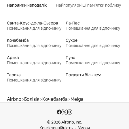
Напрямки неподалік
Найпопулярніші пам’ятки поблизу
Санта-Крус-де-ла-Сьєрра
Ла-Пас
Помешкання для відпочинку
Помешкання для відпочинку
Кочабамба
Сукре
Помешкання для відпочинку
Помешкання для відпочинку
Арика
Пуно
Помешкання для відпочинку
Помешкання для відпочинку
Тариха
Показати більше
Помешкання для відпочинку
Airbnb
Болівія
Кочабамба
Melga
© 2026 Airbnb, Inc.
Конфіденційність
Умови