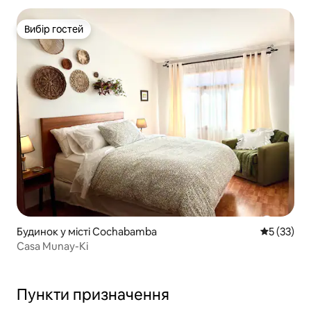
Вибір гостей
Вибір гостей
Будинок у місті Cochabamba
Середня оц
5 (33)
Casa Munay-Ki
Пункти призначення