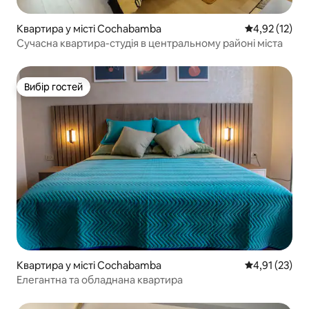
Квартира у місті Cochabamba
Середня оцінк
4,92 (12)
Сучасна квартира-студія в центральному районі міста
Вибір гостей
Вибір гостей
Квартира у місті Cochabamba
Середня оцінк
4,91 (23)
Елегантна та обладнана квартира