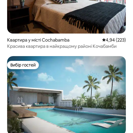
Квартира у місті Cochabamba
Середня оцінка:
4,94 (223)
Красива квартира в найкращому районі Кочабамби
Вибір гостей
Вибір гостей