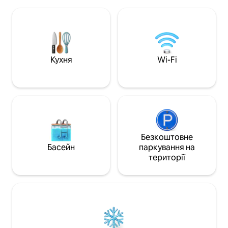
місця 🚗🚗 3 ванні кімнати 🌴 Ідеально
💦 Насолодіться 
підходить для великих груп або сімей.
в саду з зеленими
Насолоджуйтеся повною
забезпечують від
конфіденційністю, 3 просторими
міста. 📍 Поруч із Сомбреро-де-Чола
спальнями та відкритими зонами,
🎩,🛍️ торговими 
призначеними для спільного
нічними клубами
користування.
гастрономічними 
Кухня
Wi-Fi
місті.
Безкоштовне
Басейн
паркування на
території