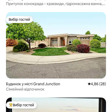
Притулок конокрада – краєвиди, гідромасажна ванна,
Мекка на відкритому повітрі
Вибір гостей
Вибір гостей
Будинок у місті Grand Junction
Середня оцінка
4,86 (28)
Сімейний відпочинок
Вибір гостей
Топ вибір гостей