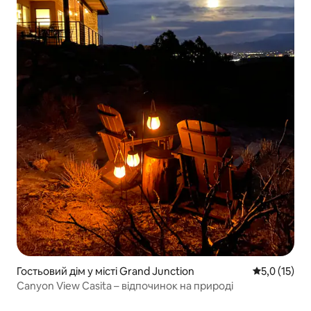
Гостьовий дім у місті Grand Junction
Середня оцін
5,0 (15)
Canyon View Casita – відпочинок на природі