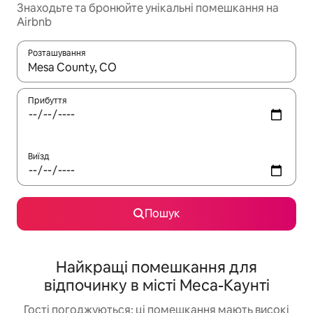
Знаходьте та бронюйте унікальні помешкання на
Airbnb
Розташування
Отримавши результати пошуку, використовуйте для навігації с
Прибуття
Виїзд
Пошук
Найкращі помешкання для
відпочинку в місті Меса-Каунті
Гості погоджуються: ці помешкання мають високі