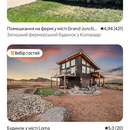
Помешкання на фермі у місті Grand Junctio
Середня оцінка
4,94 (421)
n
Затишний фермерський будинок у Колорадо
Вибір гостей
Топ вибір гостей
Будинок у місті Loma
Середня оцін
5,0 (20)