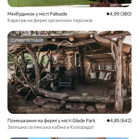
Мінібудинок у місті Palisade
Середня оцінка:
4,99 (380)
Карегаж на фермі органічних персиків
Супергосподар
Супергосподар
Помешкання на фермі у місті Glade Park
Середня оцінка:
4,85 (642)
Затишна селянська кабіна в Колорадо!