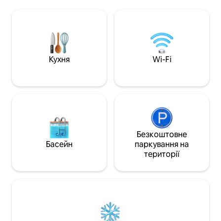
Додаткова парковка для мотоциклів,
8 хвилин від тур
квадроциклів, UTV або снігоходів! YMR
світового класу, ї
дозволяє гостям взяти з собою одного
дорожніх велосип
фурбабі без попереднього
річці. Це чудови
підтвердження бронювання (плата за
для одноденних 
домашніх тварин у розмірі 100 $ все
а також до Гранд-
одно стягується). Щоб взяти з собою
побудований, що
Кухня
Wi-Fi
кілька домашніх тварин, стягується
південну експози
попереднє підтвердження
Національного па
бронювання та додаткові збори. Одна
зовнішня камера відеоспостереження
біля кухонних дверей.
Безкоштовне
Басейн
паркування на
території