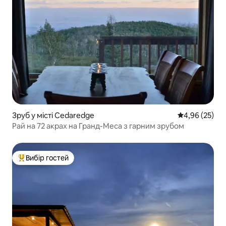
Зруб у місті Cedaredge
Середня оцінк
4,96 (25)
Рай на 72 акрах на Гранд-Меса з гарним зрубом
Вибір гостей
Топ вибір гостей