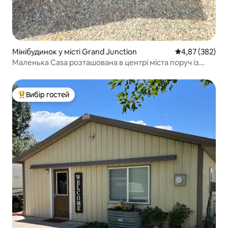
Мінібудинок у місті Grand Junction
Середня оцінка:
4,87 (382)
Маленька Casa розташована в центрі міста поруч із
велосипедною доріжкою.
Вибір гостей
Топ вибір гостей