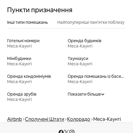
Пункти призначення
Інші типи помешкань
Найпопулярніші пам’ятки поблизу
Готельні номери
Оренда будинків
Меса-Каунті
Меса-Каунті
Мінібудинки
Таунхауси
Меса-Каунті
Меса-Каунті
Оренда кондомініумів
Оренда помешкань із басейном
Меса-Каунті
Меса-Каунті
Оренда зрубів
Показати більше
Меса-Каунті
Airbnb
Сполучені Штати
Колорадо
Меса-Каунті