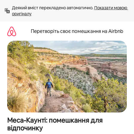
Перейти
Деякий вміст перекладено автоматично. 
Показати мовою 
до
оригіналу
вмісту
Перетворіть своє помешкання на Airbnb
Меса-Каунті: помешкання для
відпочинку