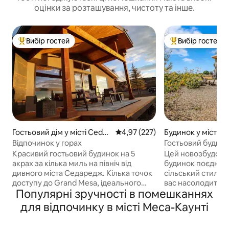
оцінки за розташування, чистоту та інше.
Вибір гостей
Вибір гостей
Топ вибір гостей
Топ вибір гостей
Гостьовий дім у місті Cedar
Середня оцінка: 4,97 з 5, відгук
4,97 (227)
Будинок у місті L
edge
Відпочинок у горах
Гостьовий будино
Perfect Day Geta
Красивий гостьовий будинок на 5
Цей новозбудова
акрах за кілька миль на північ від
будинок поєднує в
дивного міста Седаредж. Кілька точок
сільський стилі і
доступу до Grand Mesa, ідеального
вас насолодитися
Популярні зручності в помешканнях
відкритого ігрового майданчика для
свіжому повітрі, 
катання на снігоходах, піших
запропонувати Гр
для відпочинку в місті Меса-Каунті
прогулянок, мотоциклів, квадроциклів,
будинок для відп
UTV, риболовлі та полювання!
розташований на 