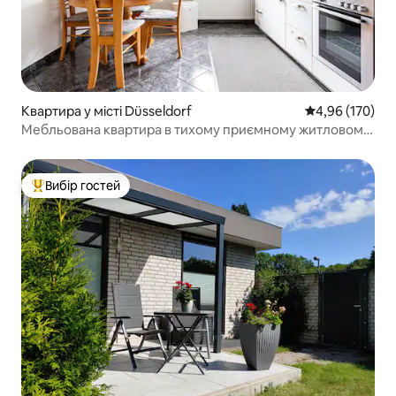
Квартира у місті Düsseldorf
Середня оцінка
4,96 (170)
Мебльована квартира в тихому приємному житловому
районі!
Вибір гостей
Топ вибір гостей