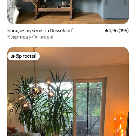
Кондомініум у місті Dusseldorf
Середня оцінка
4,96 (195)
Квартира у Флінгерні
Вибір гостей
Вибір гостей