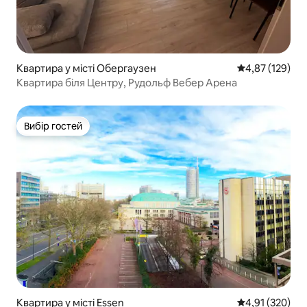
Квартира у місті Обергаузен
Середня оцінка
4,87 (129)
Квартира біля Центру, Рудольф Вебер Арена
Вибір гостей
Вибір гостей
Квартира у місті Essen
Середня оцінка
4,91 (320)