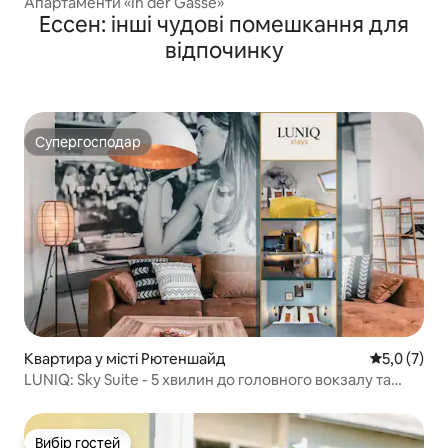
Апартаменти «In der Gasse»
Ессен: інші чудові помешкання для
відпочинку
Супергосподар
Супергосподар
Квартира у місті Рютеншайд
Середня оці
5,0 (7)
LUNIQ: Sky Suite - 5 хвилин до головного вокзалу та
виставкового центру
Вибір гостей