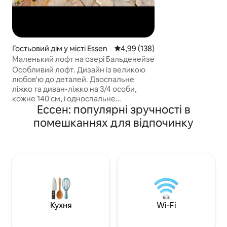
прогулянок, прогу
водних видів спо
сполучення з гр
транспортом. Плюс: прямо на
території є прока
Гостьовий дім у місті Essen
Середня оцінка: 4,99 з 5, відгук
4,99 (138)
першокласний ре
Маленький лофт на озері Бальденейзе
озеро. Чистий відпочинок чекає на
Особливий лофт. Дизайн із великою
вас! ☀️
любов'ю до деталей. Двоспальне
ліжко та диван-ліжко на 3/4 особи,
кожне 140 см, і односпальне
Ессен: популярні зручності в
розкладне ліжко, а також 1 спальний
куб, Простора ванна кімната/ванна/
помешканнях для відпочинку
душ. Відкритий простір із кухнею для
самообслуговування. Приватні зони
надворі зі столом / диваном /
шезлонгами, невеликий ставок.
Незважаючи на спільну власність з
головним будинком, тут є повна
незалежність і приватність. Ідеальне
місце відпочинку для любителів
природи на краю лісу. 8 хвилин до
Кухня
Wi-Fi
озера Балденей. Громадський
транспорт (5 хвилин до автобуса/145,