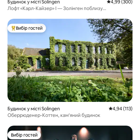
Будинок у місті Solingen
Середня оцінка:
4,99 (300)
Лофт «Карл-Кайзер» I — Золінген поблизу
Дюссельдорфа, Кельн
Вибір гостей
Топ вибір гостей
Будинок у місті Solingen
Середня оцінка
4,94 (113)
Оберрюденер-Коттен, кам'яний будинок
Вибір гостей
Вибір гостей