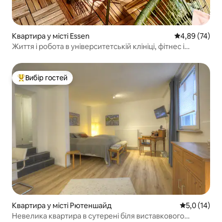
Квартира у місті Essen
Середня оцінк
4,89 (74)
Життя і робота в університетській клініці, фітнес і
телевізор Ambilight
Вибір гостей
Топ вибір гостей
Квартира у місті Рютеншайд
Середня оцін
5,0 (14)
Невелика квартира в сутерені біля виставкового