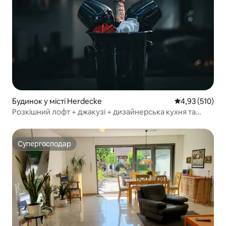
Будинок у місті Herdecke
Середня оцінка
4,93 (510)
Розкішний лофт + джакузі + дизайнерська кухня та
ванна кімната ⭐⭐⭐⭐⭐
Супергосподар
Супергосподар