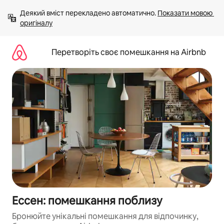
Перейти
Деякий вміст перекладено автоматично. 
Показати мовою 
до
оригіналу
вмісту
Перетворіть своє помешкання на Airbnb
Ессен: помешкання поблизу
Бронюйте унікальні помешкання для відпочинку,