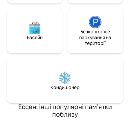
14 хвилин до поїзда S-6)
Безкоштовне
Басейн
паркування на
території
Кондиціонер
Ессен: інші популярні пам’ятки
поблизу