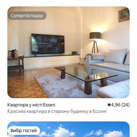
центру, Груга + Рю
Супергосподар
Супергосподар
Квартира у місті Essen
Середня оцінка
4,96 (24)
Красива квартира в старому будинку в Ессені
Вибір гостей
Вибір гостей