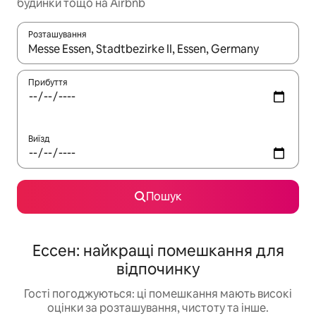
будинки тощо на Airbnb
Розташування
Отримавши результати пошуку, використовуйте для навігації с
Прибуття
Виїзд
Пошук
Ессен: найкращі помешкання для
відпочинку
Гості погоджуються: ці помешкання мають високі
оцінки за розташування, чистоту та інше.