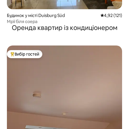
Будинок у місті Duisburg Süd
Середня оцінка
4,92 (121)
Мрії біля озера
Оренда квартир із кондиціонером
Вибір гостей
Топ вибір гостей