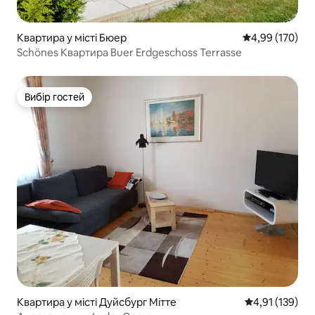
Квартира у місті Бюер
Середня оцінка
4,99 (170)
Schönes Квартира Buer Erdgeschoss Terrasse
Вибір гостей
Вибір гостей
Квартира у місті Дуйсбург Мітте
Середня оцінка
4,91 (139)