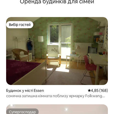
Оренда будинків для сімей
Вибір гостей
Вибір гостей
Будинок у місті Essen
Середня оцінка
4,85 (168)
сонячна затишна кімната поблизу ярмарку Folkwang
Essen/Düsseld
Супергосподар