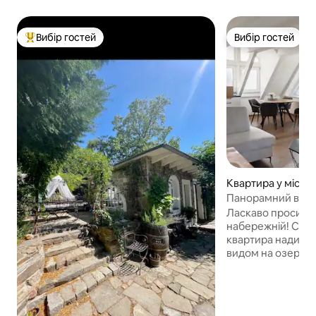
Вибір гостей
Вибір гостей
Топ вибір гостей
Вибір гостей
Квартира у місті
Панорамний вид 
FeWo Seaside
Ласкаво просимо 
набережній! Стил
квартира надиха
видом на озеро Б
навколишню природу. Розта
Ідеально! Прямо в
на велосипедній д
ідеально підходи