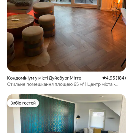
Кондомініум у місті Дуйсбург Мітте
Середня оцінка
4,95 (184)
Стильне помешкання площею 65 м² | Центр міста •
Балкон • Netflix
Вибір гостей
Вибір гостей