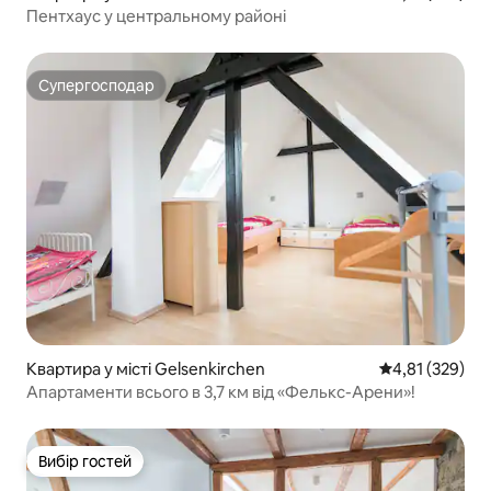
Пентхаус у центральному районі
Супергосподар
Супергосподар
Квартира у місті Gelsenkirchen
Середня оцінка
4,81 (329)
Апартаменти всього в 3,7 км від «Фелькс-Арени»!
Вибір гостей
Вибір гостей