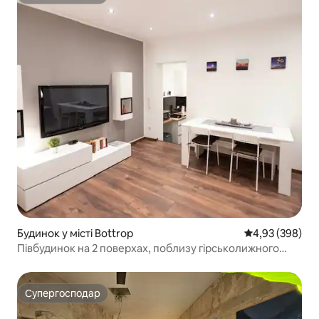
Супергосподар
Будинок у місті Bottrop
Середня оцінка:
4,93 (398)
Півбудинок на 2 поверхах, поблизу гірськолижного
комплексу та центру
Супергосподар
Супергосподар