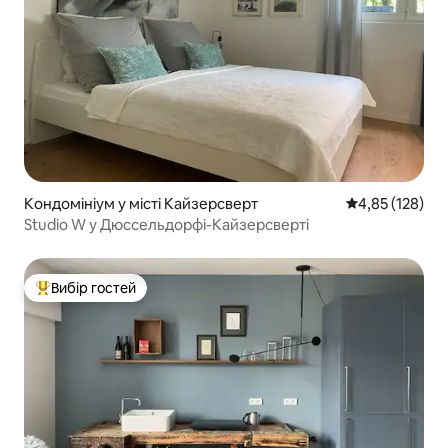
Кондомініум у місті Кайзерсверт
Середня оцінка
4,85 (128)
Studio W у Дюссельдорфі-Кайзерсверті
Вибір гостей
Топ вибір гостей