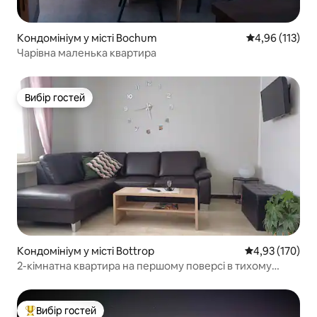
Кондомініум у місті Bochum
Середня оцінка
4,96 (113)
Чарівна маленька квартира
Вибір гостей
Вибір гостей
Кондомініум у місті Bottrop
Середня оцінка
4,93 (170)
2-кімнатна квартира на першому поверсі в тихому
глухому закутку
Вибір гостей
Топ вибір гостей