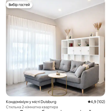
Вибір гостей
Вибір гостей
Кондомініум у місті Duisburg
Середня оцінк
4,9 (102)
Стильна 2-кімнатна квартира