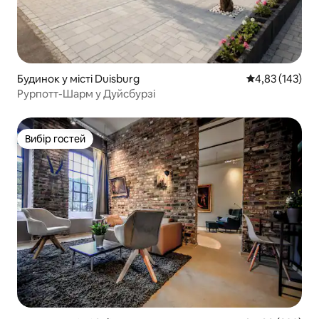
Будинок у місті Duisburg
Середня оцінка
4,83 (143)
Рурпотт-Шарм у Дуйсбурзі
Вибір гостей
Вибір гостей