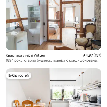
Квартира у місті Witten
Середня оцінка
4,97 (157)
1894 року, старий будинок, повністю кондиціонована
квартира 1
Вибір гостей
Вибір гостей