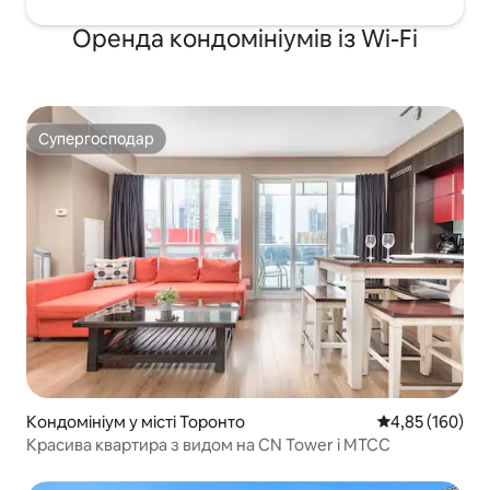
Оренда кондомініумів із Wi-Fi
Супергосподар
Супергосподар
Кондомініум у місті Торонто
Середня оцінка
4,85 (160)
Красива квартира з видом на CN Tower і MTCC