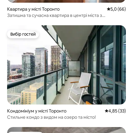
Квартира у місті Торонто
Середня оцін
5,0 (66)
Затишна та сучасна квартира в центрі міста з
1 спальнею та видом на вежу Сі-Ен Тауер
Вибір гостей
Вибір гостей
Кондомініум у місті Торонто
Середня оцінк
4,85 (33)
Стильне кондо з видом на озеро та місто!