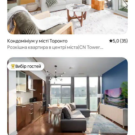
Кондомініум у місті Торонто
Середня оцін
5,0 (35)
Розкішна квартира в центрі міста|CN Tower
RogerCentre, 4 місця
Вибір гостей
Топ вибір гостей