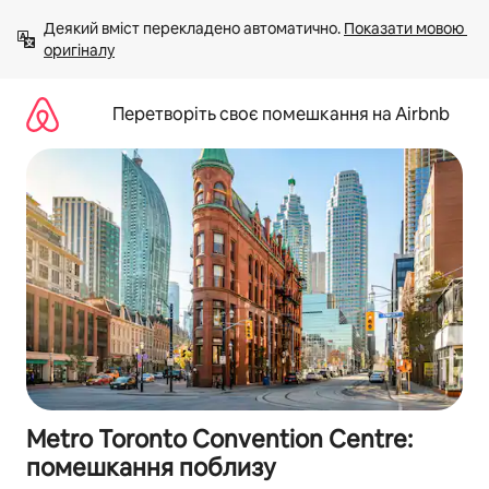
Перейти
Деякий вміст перекладено автоматично. 
Показати мовою 
до
оригіналу
вмісту
Перетворіть своє помешкання на Airbnb
Metro Toronto Convention Centre:
помешкання поблизу