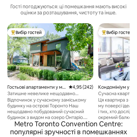
Гості погоджуються: ці помешкання мають високі
оцінки за розташування, чистоту та інше.
Вибір гостей
Вибір гостей
Топ вибір гостей
Топ вибір гостей
Гостьові апартаменти у міс
Середня оцінка: 4,95 з 5, відгук
4,95 (242)
Кондомініум у міс
ті Торонто
о
Затишне невелике нещодавно
Сучасна квартира
побудоване помешкання на островах
центру міста
Відпочинок у сучасному заміському
Ця квартира з од
Торонто
будинку на острові Торонто Наш
му поверсі ідеаль
нещодавно побудований сучасний
і тих, хто досліджу
будинок з видом на озеро Онтаріо.
окремий балкон з
Metro Toronto Convention Centre:
Насолодіться нашими затишними
Відпочиньте на лі
приватними апартаментами для
size» з матрацом
популярні зручності в помешканнях
гостей у нашому сімейному будинку з
або на розкладно