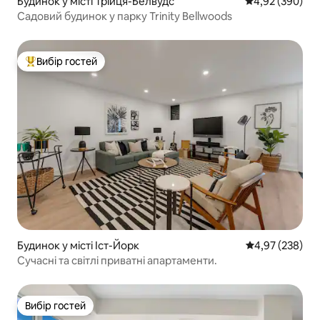
Будинок у місті Трійця-Белвудс
Середня оцінка:
4,92 (390)
Садовий будинок у парку Trinity Bellwoods
Вибір гостей
Топ вибір гостей
Будинок у місті Іст-Йорк
Середня оцінка:
4,97 (238)
Сучасні та світлі приватні апартаменти.
Вибір гостей
Вибір гостей