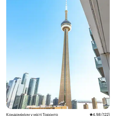
Кондомініум у місті Торонто
Середня оцінка
4,98 (122)