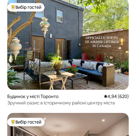
Вибір гостей
Топ вибір гостей
Будинок у місті Торонто
Середня оцінка:
4,94 (620)
Зручний оазис в історичному районі центру міста
Вибір гостей
Топ вибір гостей