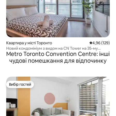
Квартира у місті Торонто
Середня оцінка
4,96 (129)
Новий кондомініум з видом на CN Tower на 35-му
Metro Toronto Convention Centre: інші
поверсі
чудові помешкання для відпочинку
Вибір гостей
Вибір гостей