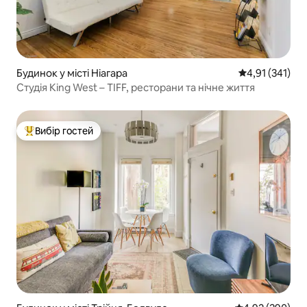
Будинок у місті Ніагара
Середня оцінка
4,91 (341)
Студія King West – TIFF, ресторани та нічне життя
Вибір гостей
Топ вибір гостей