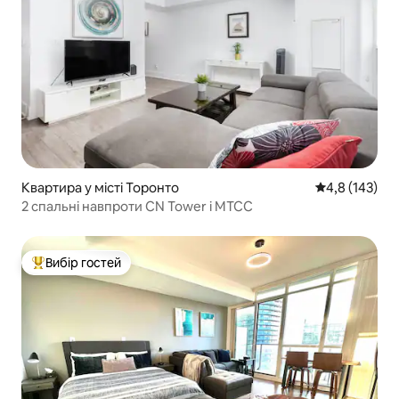
Квартира у місті Торонто
Середня оцінк
4,8 (143)
2 спальні навпроти CN Tower і MTCC
Вибір гостей
Топ вибір гостей