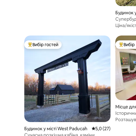
Будинок у
Супербуд
Ціна/якіс
Вибір гостей
Вибір
Топ вибір гостей
Топ вибі
Місце для
Paducah
Історичн
Розташу
Будинок у місті West Paducah
Середня оцінка: 5,0 з
5,0 (27)
Сучасна розкішна кабіна, каміни,