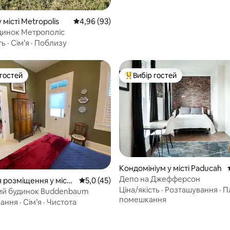
 місті Metropolis
Середня оцінка: 4,96 з 5, відгуки: 93
4,96 (93)
инок Метрополіс
ть
·
Сім’я
·
Поблизу
 гостей
Вибір гостей
р гостей
Топ вибір гостей
Кондомініум у місті Paducah
Депо на Джефферсон
 розміщення у місті
Середня оцінка: 5,0 з 5, відгуки: 45
5,0 (45)
Ціна/якість
·
Розташування
·
П
ий будинок Buddenbaum
помешкання
вання
·
Сім’я
·
Чистота
 5, відгуки: 27