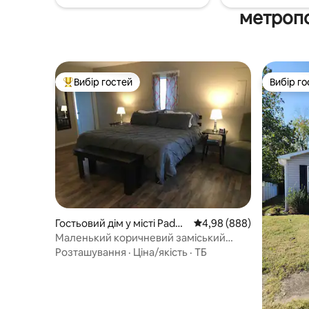
метропо
Вибір гостей
Вибір го
Топ вибір гостей
Вибір го
Гостьовий дім у місті Paduc
Середня оцінка: 4,98 з 
4,98 (888)
ah
Маленький коричневий заміський
будинок
Розташування
·
Ціна/якість
·
ТБ