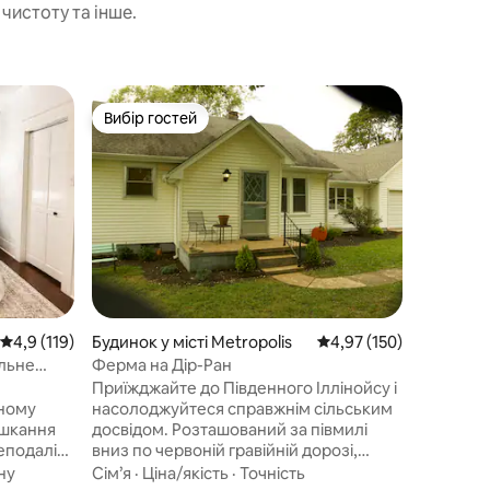
чистоту та інше.
Квартира
Вибір гостей
Вибір
Вибір гостей
Топ виб
Приватна
1 спальн
розміру 
розкладн
квартира
окремим
Ціна/які
вітальні,
повної ва
настільн
також мі
Середня оцінка: 4,9 з 5, відгуки: 119
4,9 (119)
Будинок у місті Metropolis
Середня оцінка: 4,97 з 
4,97 (150)
1 акрі, т
місті. 5 
альне
Ферма на Дір-Ран
до район
Приїжджайте до Південного Іллінойсу і
увагу, щ
вному
насолоджуйтеся справжнім сільським
розташо
досвідом. Розташований за півмилі
сімейном
неподалік
вниз по червоній гравійній дорозі,
лише тих
вого
заміський фермерський будинок
ну
Сім’я
·
Ціна/якість
·
Точність