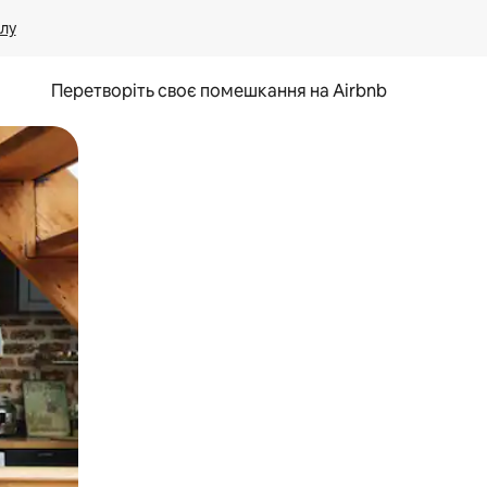
лу
Перетворіть своє помешкання на Airbnb
и дотику та гортання.