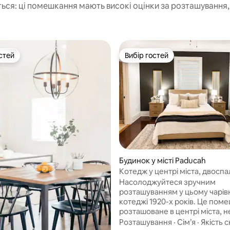
ься: ці помешкання мають високі оцінки за розташування, 
стей
Вибір гостей
стей
Вибір гостей
5, відгуки: 157
Будинок у місті Paducah
Котедж у центрі міста, двосп
ліжко, можна з тваринами
Насолоджуйтеся зручним
розташуванням у цьому чарі
котеджі 1920-х років. Це помешкання
розташоване в центрі міста, 
від ресторанів, кафе та торго
Розташування
·
Сім’я
·
Якість с