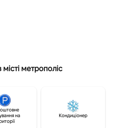
знаходиться всього в 15 хвилинах їзди
ю
від Падуки, штат Кентуккі, або в 10
хвилинах від національного лісу Шауні
арком для
або державного парку Форт-Масак.
Фермерський будинок розташований
ора
на 40 акрах і має 2 спальні, 1 ванну
щенні,
кімнату, повністю обладнану кухню та
оспальне
дві вітальні. Двір великий і затінений.
альні та
Після веселого дня можна
насолодитися вечором із їжею на грилі
ний Wi-
або обсмажити хот-доги та зефір на
 погоди.
вогнищі.
 місті метрополіс
коштовне
ування на
Кондиціонер
риторії