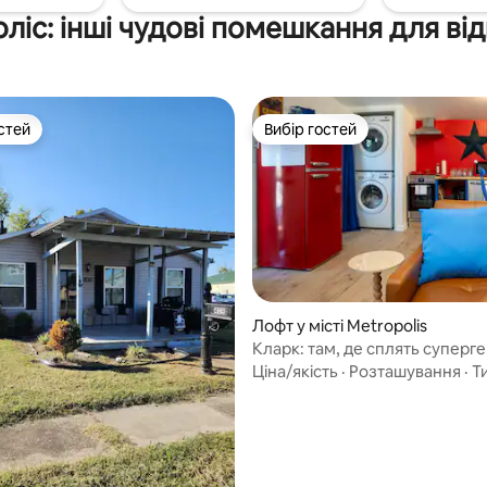
ліс: інші чудові помешкання для ві
стей
Вибір гостей
стей
Вибір гостей
Лофт у місті Metropolis
Кларк: там, де сплять суперге
5, відгуки: 888
Ціна/якість
·
Розташування
·
Т