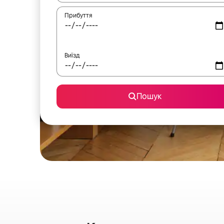
Прибуття
Виїзд
Пошук