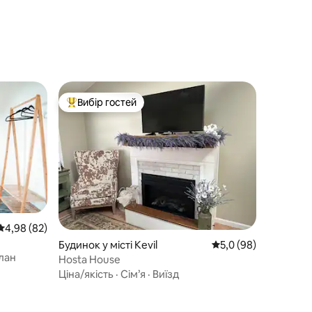
Вибір гостей
Топ вибір гостей
Середня оцінка: 4,98 з 5, відгуки: 82
4,98 (82)
Будинок у місті Kevil
Середня оцінка: 5,0 з
5,0 (98)
лан
Hosta House
Ціна/якість
·
Сім’я
·
Виїзд