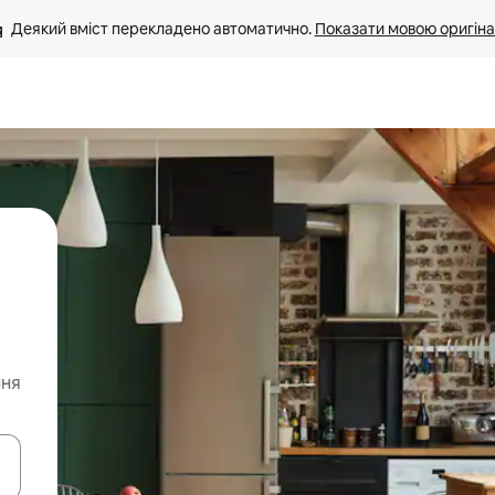
Деякий вміст перекладено автоматично. 
Показати мовою оригіна
ння
я навігації сторінкою клавіші зі стрілками вгору та вниз або жест