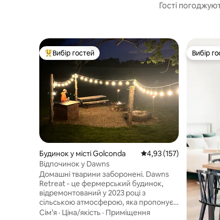
Гості погоджуют
Вибір гостей
Вибір го
Топ вибір гостей
Вибір го
Будинок у місті Golconda
Середня оцінка: 4,93 з 
4,93 (157)
Відпочинок у Dawns
Домашні тварини заборонені. Dawns
Retreat - це фермерський будинок,
відремонтований у 2023 році з
сільською атмосферою, яка пропонує
затишне спокійне перебування. Wi-Fi 3
Сім’я
·
Ціна/якість
·
Приміщення