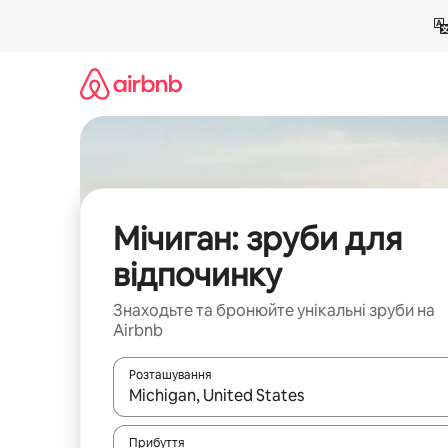
Перейти
до
вмісту
Мічиган: зруби для
відпочинку
Знаходьте та бронюйте унікальні зруби на
Airbnb
Розташування
Отримавши результати пошуку, використовуйте дл
Прибуття