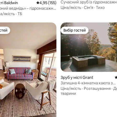
Сучасний зруб із гідромасаж
5, відгуки: 235
сті Baldwin
Середня оцінка: 4,95 з 5, відгуки: 155
4,95 (155)
ванною біля озера Мічиган
Ціна/якість
·
Сім’я
·
Тихо
рний ведмідь» – гідромасажна
жна з тваринами, на березі
а/якість
·
ТБ
стей
Вибір гостей
стей
Вибір гостей
Зруб у місті Grant
С
Затишна 4-кімнатна каюта з
гідромасажною ванною на річ
Ціна/якість
·
Розташування
·
Д
Маскегон
тварини