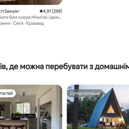
сті Sawyer
Середня оцінка: 4,91 з 5, відгуки: 298
4,91 (298)
ата біля озера Мічиган і дюн
ою гідромасажною ванною
вання
·
Сім’я
·
Краєвид
5, відгуки: 201
ів, де можна перебувати з домашні
 гостей
Супергосподар
р гостей
Супергосподар