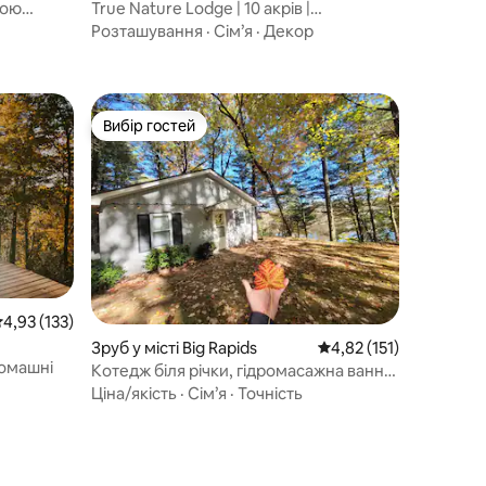
ною
True Nature Lodge | 10 акрів |
Гідромасажна ванна | Для груп
Розташування
·
Сім’я
·
Декор
Вибір гостей
Вибір гостей
ередня оцінка: 4,93 з 5, відгуки: 133
4,93 (133)
Зруб у місті Big Rapids
Середня оцінка: 4,82 з
4,82 (151)
ці
омашні
Котедж біля річки, гідромасажна ванна,
місце для багаття, Wi-Fi, можна з
Ціна/якість
·
Сім’я
·
Точність
собаками