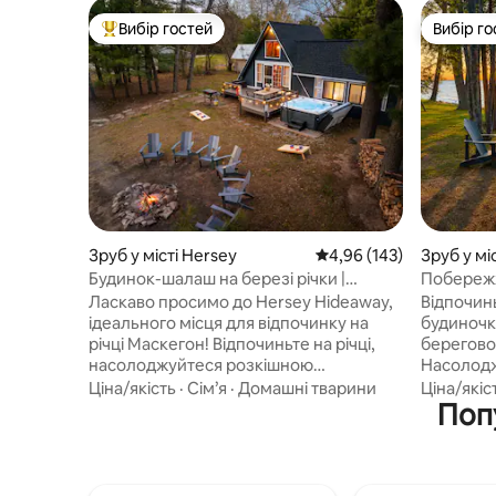
Вибір гостей
Вибір го
Топ вибір гостей
Вибір го
Зруб у місті Hersey
Середня оцінка: 4,96 з 
4,96 (143)
Зруб у мі
Будинок-шалаш на березі річки |
Побережж
Джакузі, краєвиди та камін
та ванна 
Ласкаво просимо до Hersey Hideaway,
Відпочин
ідеального місця для відпочинку на
будиночку
річці Маскегон! Відпочиньте на річці,
берегово
насолоджуйтеся розкішною
Насолод
гідромасажною ванною, спостерігайте
сходами 
Ціна/якість
·
Сім’я
·
Домашні тварини
Ціна/якіс
за зірками або насолоджуйтеся
вантажни
Попу
вечорами біля вогнища. Влітку ви
вечорами 
можете скористатися окремим
забезпечу
будиночком, грилем із чорного каменю
озера ст
та великою кількістю місць для
відпочинку. Усередині ви 