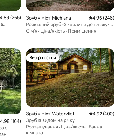
ередня оцінка: 4,89 з 5, відгуки: 265
4,89 (265)
Зруб у місті Michiana
Середня оцінка: 4,96 з 
4,96 (246)
на
Розкішний зруб •2 хвилини до пляжу•
1 година до Чикаго
Сім’я
·
Ціна/якість
·
Приміщення
Вибір гостей
Вибір гостей
Зруб у місті Watervliet
Середня оцінка: 4,92 з 
4,92 (400)
Зруб із видом на річку
ередня оцінка: 4,98 з 5, відгуки: 164
4,98 (164)
Розташування
·
Ціна/якість
·
Ванна
ра з
кімната
тан