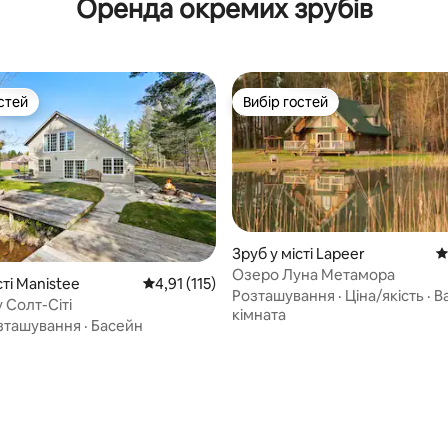
Оренда окремих зрубів
стей
Вибір гостей
стей
Вибір гостей
Зруб у місті Lapeer
С
Озеро Луна Метамора
сті Manistee
Середня оцінка: 4,91 з 5, відгуки: 115
4,91 (115)
Розташування
·
Ціна/якість
·
В
 Солт-Сіті
5, відгуки: 152
кімната
зташування
·
Басейн