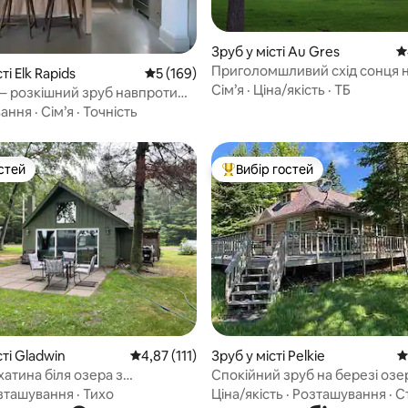
5, відгуки: 115
Зруб у місті Au Gres
С
Приголомшливий схід сонця 
ті Elk Rapids
Середня оцінка: 5 з 5, відгуки: 169
5 (169)
узбережжі
Сім’я
·
Ціна/якість
·
ТБ
 – розкішний зруб навпроти
вання
·
Сім’я
·
Точність
стей
Вибір гостей
стей
Топ вибір гостей
5, відгуки: 127
сті Gladwin
Середня оцінка: 4,87 з 5, відгуки: 111
4,87 (111)
Зруб у місті Pelkie
С
атина біля озера з
Спокійний зруб на березі озе
им заходом сонця
сауною, огороджений двір
зташування
·
Тихо
Ціна/якість
·
Розташування
·
С