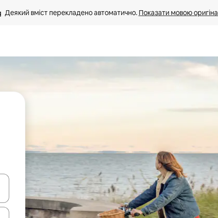
Деякий вміст перекладено автоматично. 
Показати мовою оригіна
я навігації сторінкою клавіші зі стрілками вгору та вниз або жест