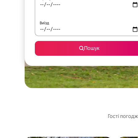
Виїзд
Пошук
Гості погодж