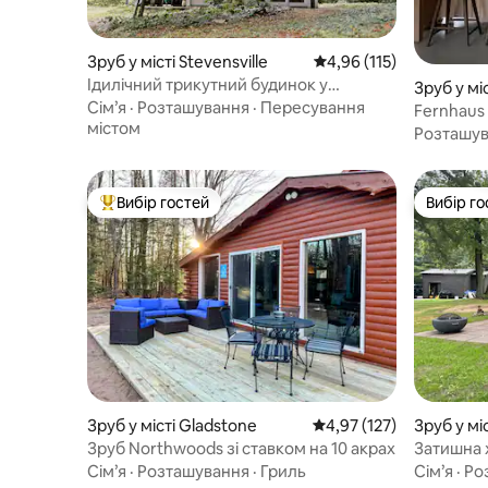
Зруб у місті Stevensville
Середня оцінка: 4,96 з 
4,96 (115)
Ідилічний трикутний будинок у
Зруб у міс
винному регіоні Гавань у Мічигані
Сім’я
·
Розташування
·
Пересування
Fernhaus
містом
Іст-Бей
Розташу
Вибір гостей
Вибір го
Топ вибір гостей
Вибір го
Зруб у місті Gladstone
Середня оцінка: 4,97 з 
4,97 (127)
Зруб у мі
Зруб Northwoods зі ставком на 10 акрах
Затишна х
прекрасн
Сім’я
·
Розташування
·
Гриль
Сім’я
·
Ро