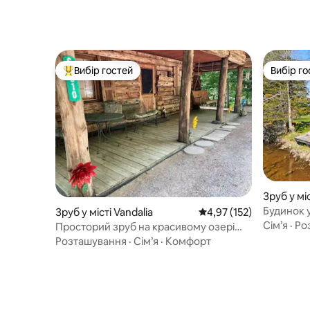
Вибір гостей
Вибір го
Топ вибір гостей
Вибір го
Зруб у мі
Будинок у
Зруб у місті Vandalia
Середня оцінка: 4,97 з 
4,97 (152)
Сім’я
·
Ро
Просторий зруб на красивому озері
Шейвхед
Розташування
·
Сім’я
·
Комфорт