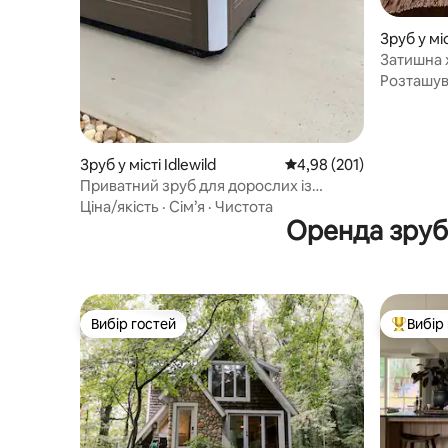
Зруб у мі
Затишна х
із власн
Розташу
Зруб у місті Idlewild
Середня оцінка: 4,98 з 
4,98 (201)
Приватний зруб для дорослих із
гідромасажною ванною
Ціна/якість
·
Сім’я
·
Чистота
Оренда зруб
Вибір гостей
Вибір
Вибір гостей
Топ вибі