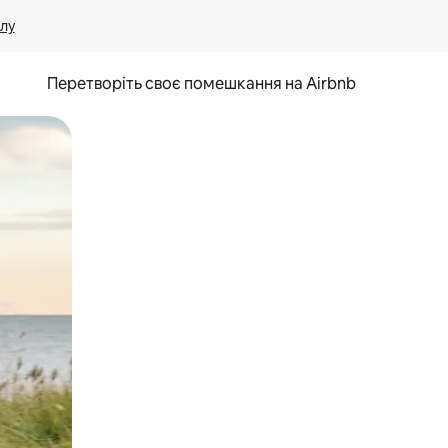
лу
Перетворіть своє помешкання на Airbnb
и дотику та гортання.