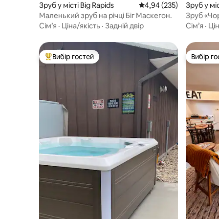
Зруб у місті Big Rapids
Середня оцінка: 4,94 з 
4,94 (235)
Зруб у мі
Маленький зруб на річці Біг Маскегон.
Зруб «Чо
ванна, мо
Сім’я
·
Ціна/якість
·
Задній двір
Сім’я
·
Цін
річки
Вибір гостей
Вибір го
Топ вибір гостей
Вибір го