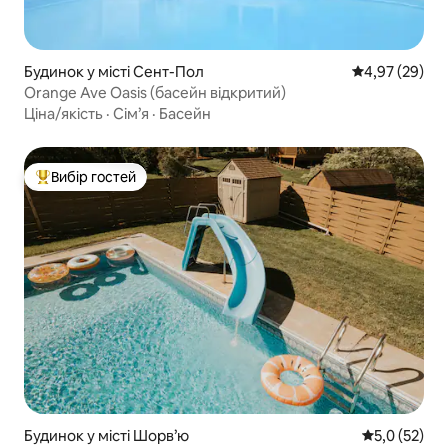
Будинок у місті Сент-Пол
Середня оцінк
4,97 (29)
Orange Ave Oasis (басейн відкритий)
Ціна/якість
·
Сім’я
·
Басейн
Вибір гостей
Топ вибір гостей
Будинок у місті Шорв’ю
Середня оцін
5,0 (52)