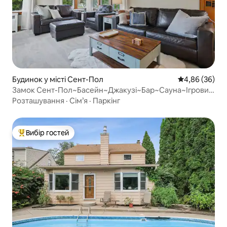
Будинок у місті Сент-Пол
Середня оцінка
4,86 (36)
Замок Сент-Пол~Басейн~Джакузі~Бар~Сауна~Ігровий
автомат
Розташування
·
Сім’я
·
Паркінг
Вибір гостей
Топ вибір гостей