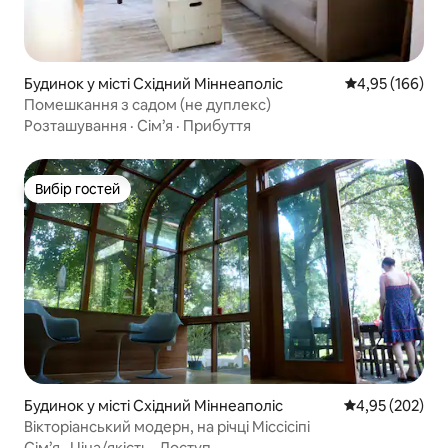
Будинок у місті Східний Міннеаполіс
Середня оцінка
4,95 (166)
Помешкання з садом (не дуплекс)
Розташування
·
Сім’я
·
Прибуття
Вибір гостей
Вибір гостей
Будинок у місті Східний Міннеаполіс
Середня оцінка:
4,95 (202)
Вікторіанський модерн, на річці Міссісіпі
Сім’я
·
Ціна/якість
·
Доступ