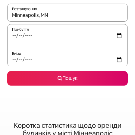
Розташування
Отримавши результати пошуку, використовуйте для навігації с
Прибуття
Виїзд
Пошук
Коротка статистика щодо оренди
будинків у місті Міннеаполіс