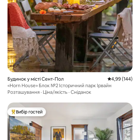
Будинок у місті Сент-Пол
Середня оцінка:
4,99 (144)
«Horn House» Блок №2 Історичний парк Ірвайн
Розташування
·
Ціна/якість
·
Сніданок
Вибір гостей
Топ вибір гостей