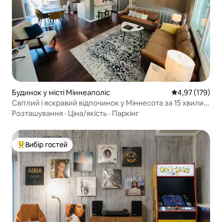
Будинок у місті Міннеаполіс
Середня оцінка
4,97 (179)
Світлий і яскравий відпочинок у Міннесота за 15 хвилин
від усього
Розташування
·
Ціна/якість
·
Паркінг
Вибір гостей
Топ вибір гостей