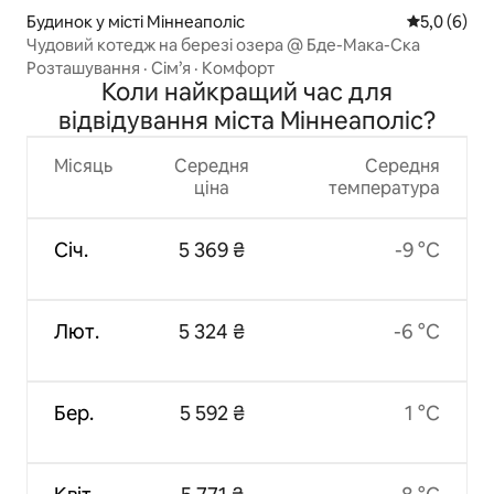
Будинок у місті Міннеаполіс
Середня оці
5,0 (6)
Чудовий котедж на березі озера @ Бде-Мака-Ска
Розташування
·
Сім’я
·
Комфорт
Коли найкращий час для
відвідування міста Міннеаполіс?
Місяць
Середня
Середня
ціна
температура
Січ.
5 369 ₴
-9 °C
Лют.
5 324 ₴
-6 °C
Бер.
5 592 ₴
1 °C