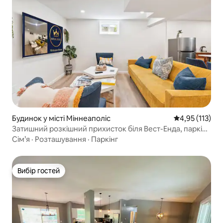
Будинок у місті Міннеаполіс
Середня оцінка
4,95 (113)
Затишний розкішний прихисток біля Вест-Енда, парків і
центру міста
Сім’я
·
Розташування
·
Паркінг
Вибір гостей
Вибір гостей