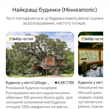
Найкращі будинки (Міннеаполіс)
Гості погоджуються: ці будинки мають високі оцінки
за розташування, чистоту та інше.
Вибір гостей
Вибір гостей
Топ вибір гостей
Топ вибір гостей
Будинок у місті 
Будинок у місті Cottage Gr
Середня оцінка: 4,98 з 5, відгук
4,98 (739)
ove
Унікальний модер
Розкішний будинок на дереві
у чудовому район
Міський дзен-від
Розташоване високо над величними
модерн середини
обіймами 150-річного білого дуба. Цей
зустрічається з 
затишний семикімнатний будинок
районі, повному 
площею 1200 квадратних метрів не