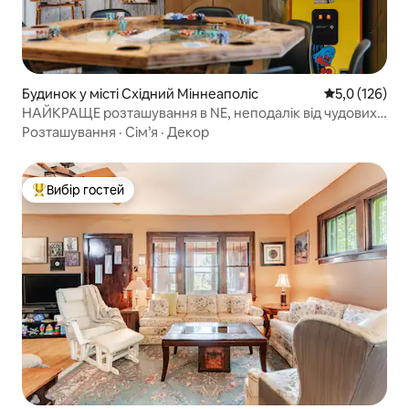
Будинок у місті Східний Міннеаполіс
Середня оцінк
5,0 (126)
НАЙКРАЩЕ розташування в NE, неподалік від чудових
ресторанів / комфортні ліжка
Розташування
·
Сім’я
·
Декор
Вибір гостей
Топ вибір гостей