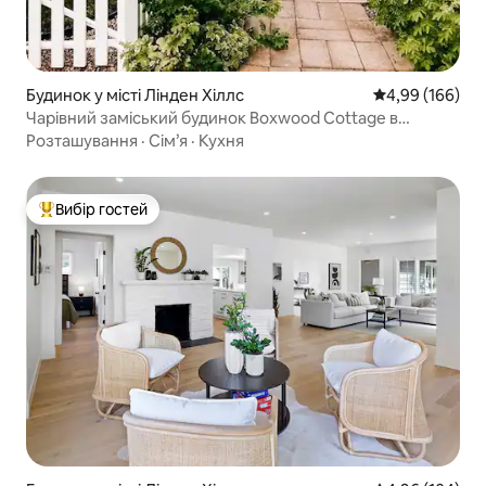
Будинок у місті Лінден Хіллс
Середня оцінка:
4,99 (166)
Чарівний заміський будинок Boxwood Cottage в
Лінден-Гіллз
Розташування
·
Сім’я
·
Кухня
Вибір гостей
Топ вибір гостей