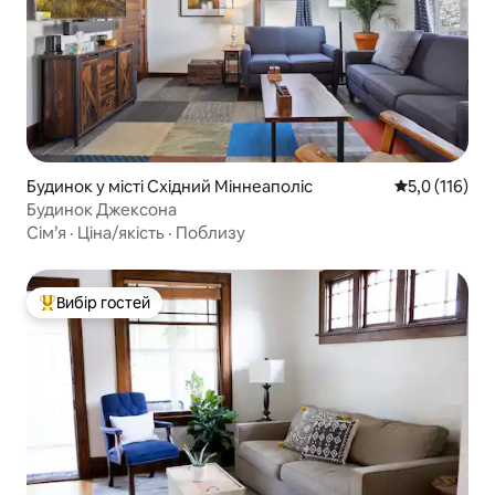
Будинок у місті Східний Міннеаполіс
Середня оцінк
5,0 (116)
Будинок Джексона
Сім’я
·
Ціна/якість
·
Поблизу
Вибір гостей
Топ вибір гостей