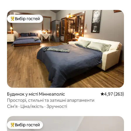
Вибір гостей
Топ вибір гостей
Будинок у місті Міннеаполіс
Середня оцінка:
4,97 (263)
Просторі, стильні та затишні апартаменти
Сім’я
·
Ціна/якість
·
Зручності
Вибір гостей
Топ вибір гостей