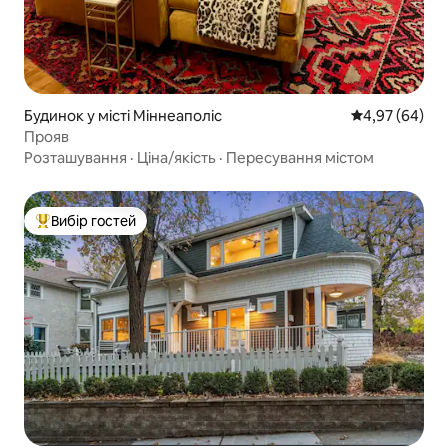
Будинок у місті Міннеаполіс
Середня оцінка
4,97 (64)
Прояв
Розташування
·
Ціна/якість
·
Пересування містом
Вибір гостей
Топ вибір гостей