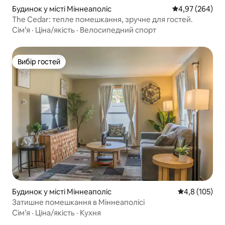
Будинок у місті Міннеаполіс
Середня оцінка:
4,97 (264)
The Cedar: тепле помешкання, зручне для гостей.
Сім’я
·
Ціна/якість
·
Велосипедний спорт
Вибір гостей
Вибір гостей
Будинок у місті Міннеаполіс
Середня оцінк
4,8 (105)
Затишне помешкання в Міннеаполісі
Сім’я
·
Ціна/якість
·
Кухня