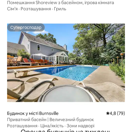
Помешкання Shoreview з басейном, ігрова кімната
Сім’я
·
Розташування
·
Гриль
Супергосподар
Супергосподар
Будинок у місті Burnsville
Середня оцін
4,8 (79)
Приватний басейн | Величезний будинок
Розташування
·
Ціна/якість
·
Зони надворі