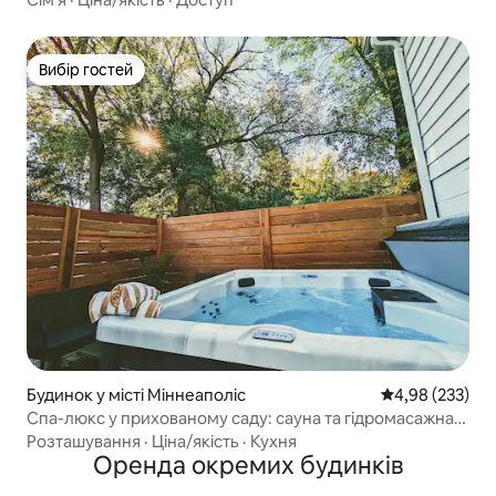
Вибір гостей
Вибір гостей
Будинок у місті Міннеаполіс
Середня оцінка:
4,98 (233)
Спа-люкс у прихованому саду: сауна та гідромасажна
ванна
Розташування
·
Ціна/якість
·
Кухня
Оренда окремих будинків