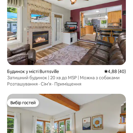
Будинок у місті Burnsville
Середня оцінка
4,88 (40)
Затишний будинок | 20 хв до MSP | Можна з собаками
Розташування
·
Сім’я
·
Приміщення
Вибір гостей
Вибір гостей