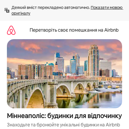
Перейти
Деякий вміст перекладено автоматично. 
Показати мовою 
до
оригіналу
вмісту
Перетворіть своє помешкання на Airbnb
Міннеаполіс: будинки для відпочинку
Знаходьте та бронюйте унікальні будинки на Airbnb