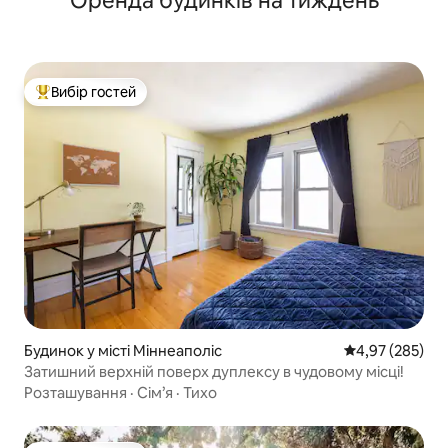
Оренда будинків на тиждень
Вибір гостей
Топ вибір гостей
Будинок у місті Міннеаполіс
Середня оцінка:
4,97 (285)
Затишний верхній поверх дуплексу в чудовому місці!
Розташування
·
Сім’я
·
Тихо