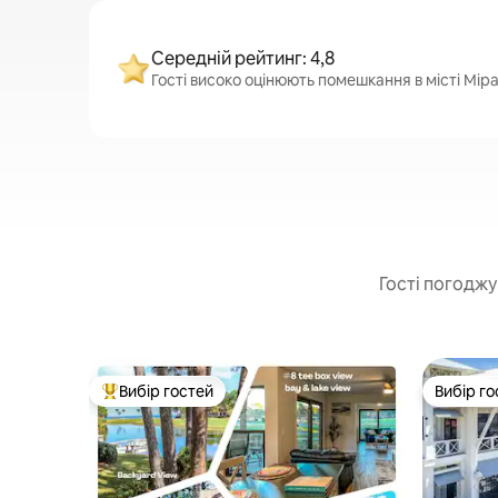
Середній рейтинг: 4,8
Гості високо оцінюють помешкання в місті Мірам
Гості погоджу
Вибір гостей
Вибір го
Топ вибір гостей
Вибір го