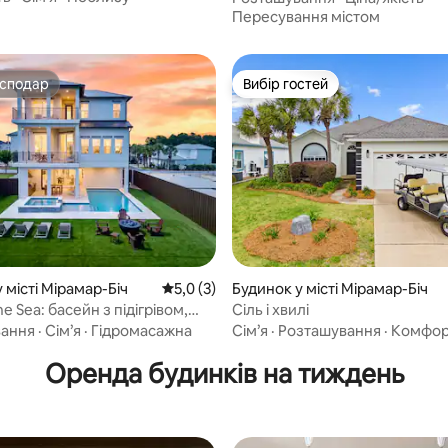
и, поблизу 30A
Пересування містом
осподар
Вибір гостей
осподар
Вибір гостей
 5, відгуки: 13
 місті Мірамар-Біч
Середня оцінка: 5,0 з 5, відгуки: 3
5,0 (3)
Будинок у місті Мірамар-Біч
he Sea: басейн з підігрівом,
Сіль і хвилі
рт, приватний пляж
вання
·
Сім’я
·
Гідромасажна
Сім’я
·
Розташування
·
Комфор
Оренда будинків на тиждень