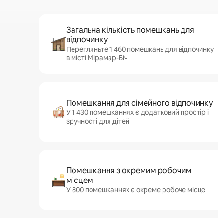
Загальна кількість помешкань для
відпочинку
Перегляньте 1 460 помешкань для відпочинку
в місті Мірамар-Біч
Помешкання для сімейного відпочинку
У 1 430 помешканнях є додатковий простір і
зручності для дітей
Помешкання з окремим робочим
місцем
У 800 помешканнях є окреме робоче місце