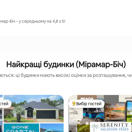
ар-Біч – у середньому на 4,8 з 5!
Найкращі будинки (Мірамар-Біч)
ються: ці будинки мають високі оцінки за розташування, чи
стей
Вибір гостей
стей
Топ вибір гостей