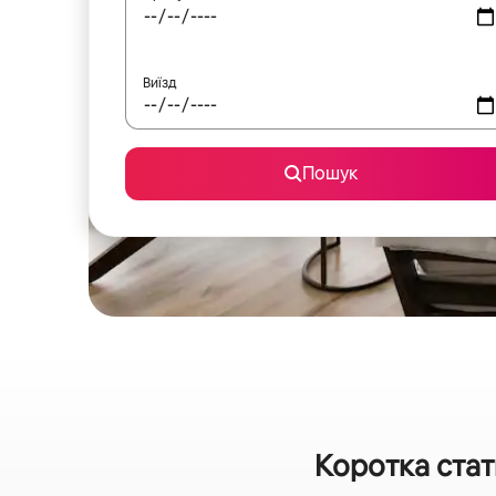
Виїзд
Пошук
Коротка стат