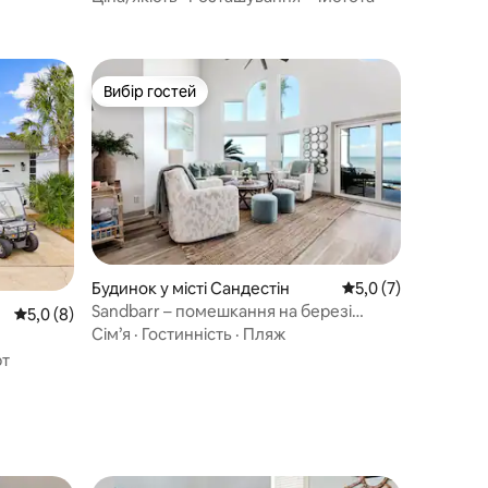
Вибір гостей
Вибір гостей
Будинок у місті Сандестін
Середня оцінка: 5,0
5,0 (7)
Sandbarr – помешкання на березі
Середня оцінка: 5,0 з 5, відгуки: 8
5,0 (8)
затоки з гольф-каром!
Сім’я
·
Гостинність
·
Пляж
т