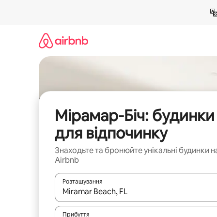
Перейти
до
вмісту
Мірамар-Біч: будинки
для відпочинку
Знаходьте та бронюйте унікальні будинки н
Airbnb
Розташування
Отримавши результати пошуку, використовуйте дл
Прибуття