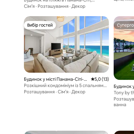
тваринам
приватний басейн, кухня шеф-кухаря
Сім’я
·
Розташування
·
Декор
Вибір гостей
Суперг
Вибір гостей
Суперг
Будинок у місті Панама-Сіті-Бі
Середня оцінка: 5,0 з
5,0 (13)
ч
Розкішний кондомініум із 5 спальнями,
Будинок у
вид на затоку, Панама-Сіті-Біч
Розташування
·
Сім’я
·
Декор
Tony by t
гольф-ка
Розташу
ванна