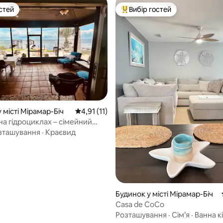
стей
Вибір гостей
стей
Топ вибір гостей
 5, відгуки: 56
 місті Мірамар-Біч
Середня оцінка: 4,91 з 5, відгуки: 11
4,91 (11)
на гідроциклах – сімейний
ок
зташування
·
Краєвид
Будинок у місті Мірамар-Біч
Casa de CoCo
Розташування
·
Сім’я
·
Ванна к