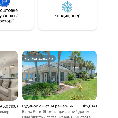
який круїз буде вільним у дати вашого
перебування.
коштовне
я гольфу
дів. 20
ування на
Кондиціонер
 15
риторії
н/
рту VPS
Супергосподар
Супергосподар
Будинок у місті Мірамар-Біч
Середня оцінка: 5,0
5,0 (4)
Середня оцінка: 5,0 з 5, відгуки: 108
5,0 (108)
Вілла Pearl Shores, приватний доступ
рамар!
до пляжу
Ціна/якість
·
Розташування
·
Чистота