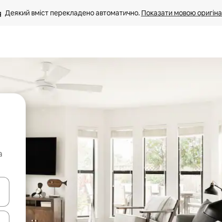
Деякий вміст перекладено автоматично. 
Показати мовою оригіна
а
я навігації сторінкою клавіші зі стрілками вгору та вниз або жест