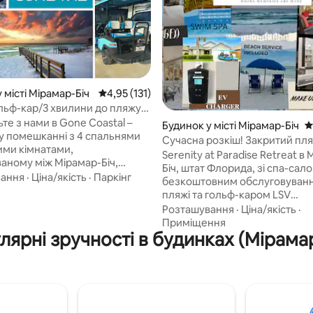
5, відгуки: 116
 місті Мірамар-Біч
Середня оцінка: 4,95 з 5, відгуки: 131
4,95 (131)
льф-кар/3 хвилини до пляжу/
тей
те з нами в Gone Coastal –
Будинок у місті Мірамар-Біч
С
 помешканні з 4 спальнями
Сучасна розкіш! Закритий пляж
ими кімнатами,
Спа-зона • Тренажерний зал
Serenity at Paradise Retreat в
аному між Мірамар-Біч,
Біч, штат Флорида, зі спа-сал
за та 30A. У нашому
вання
·
Ціна/якість
·
Паркінг
безкоштовним обслуговуван
у житловому комплексі є
пляжі та гольф-каром LSV
й пляж, який знаходиться за
розташований у невеликому
Розташування
·
Ціна/якість
·
ожуть
закритому житловому компле
Приміщення
10 гостей. За кілька
лярні зручності в будинках (Мірамар
всього в декількох хвилинах х
одьби від безтурботного
пляжів із білим піском і смара
іску, пішохідних/велосипедних
зелених берегів Дестіна. Це
 виняткових ресторанів, ми
одноповерхове помешкання,
ольф-карт на 6 осіб,
можна перебувати з домашні
их велосипедів, 10 пляжних
тваринами, розташоване пору
олодильник і пляжні