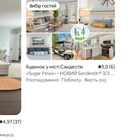
Вибір гостей
Вибір гостей
Будинок у місті Сандестін
Середня оцінка: 5,0
5,0 (6)
«Sugar Pines» – НОВИЙ Sandestin® 3/3 з
гольф-каром!
Розташування
·
Поблизу
·
Якість сну
Середня оцінка: 4,97 з 5, відгуки: 37
4,97 (37)
імната