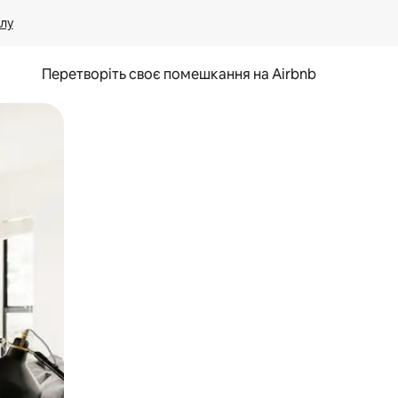
лу
Перетворіть своє помешкання на Airbnb
и дотику та гортання.