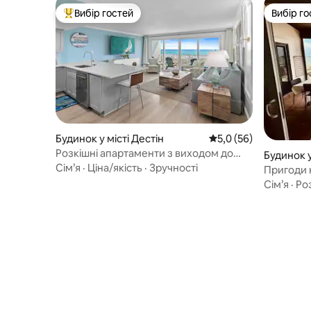
Вибір гостей
Вибір го
Топ вибір гостей
Вибір го
Будинок у місті Дестін
Середня оцінка: 5,0 з
5,0 (56)
Розкішні апартаменти з виходом до
Будинок у
пляжу
Сім’я
·
Ціна/якість
·
Зручності
Пригоди 
відпочин
Сім’я
·
Ро