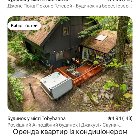
Джонс Понд Поконо Гетевей - Будинок на березі озера,
3 спальні
Вибір гостей
Вибір гостей
Будинок у місті Tobyhanna
Середня оцінка
4,94 (143)
Розкішний A-подібний будинок | Джакузі • Сауна •
Оренда квартир із кондиціонером
Лофт-кінотеатр