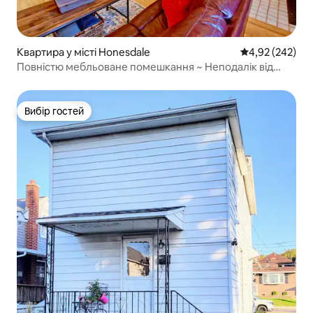
Квартира у місті Honesdale
Середня оцінка:
4,92 (242)
Повністю мебльоване помешкання ~ Неподалік від
центру міста
Вибір гостей
Вибір гостей