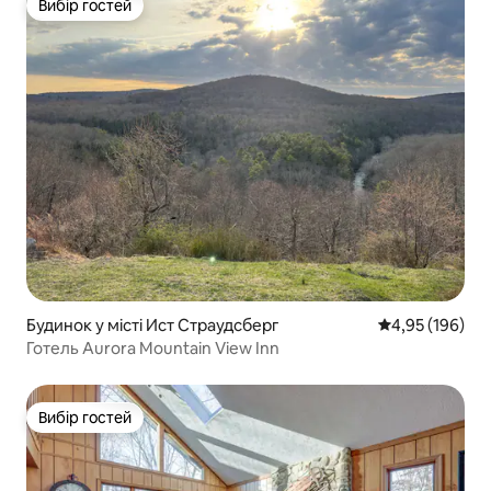
Вибір гостей
Вибір гостей
Будинок у місті Ист Страудсберг
Середня оцінка
4,95 (196)
Готель Aurora Mountain View Inn
Вибір гостей
Вибір гостей