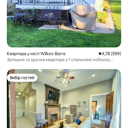
Квартира у місті Wilkes-Barre
Середня оцінка:
4,78 (599)
Затишна та зручна квартира з 1 спальнею поблизу
пішохідних маршрутів та казино
Вибір гостей
Вибір гостей