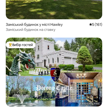
Заміський будинок у місті Hawley
Середня оці
5 (161)
Заміський будинок на ставку
Вибір гостей
Топ вибір гостей