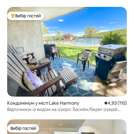
Вибір гостей
Топ вибір гостей
Кондомініум у місті Lake Harmony
Середня оцінка
4,93 (110)
Відпочинок із видом на озеро: басейн/берег озера!
Гідромасажна ванна, гоночний трек
Вибір гостей
Вибір гостей