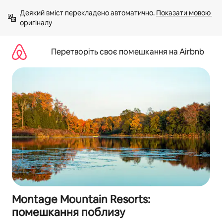
Перейти
Деякий вміст перекладено автоматично. 
Показати мовою 
до
оригіналу
вмісту
Перетворіть своє помешкання на Airbnb
Montage Mountain Resorts:
помешкання поблизу