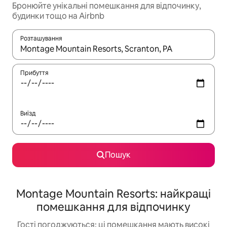
Бронюйте унікальні помешкання для відпочинку,
будинки тощо на Airbnb
Розташування
Отримавши результати пошуку, використовуйте для навігації с
Прибуття
Виїзд
Пошук
Montage Mountain Resorts: найкращі
помешкання для відпочинку
Гості погоджуються: ці помешкання мають високі