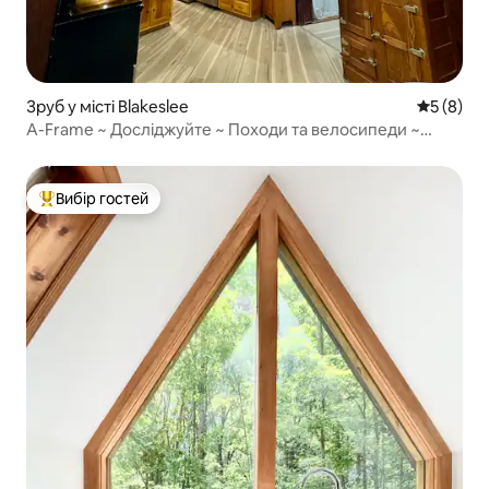
Зруб у місті Blakeslee
Середня о
5 (8)
A-Frame ~ Досліджуйте ~ Походи та велосипеди ~
Унікальне помешкання
Вибір гостей
Топ вибір гостей