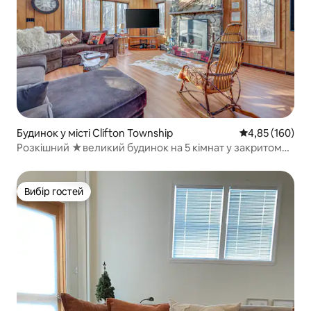
Будинок у місті Clifton Township
Середня оцінка
4,85 (160)
Розкішний ★великий будинок на 5 кімнат у закритому
житловому комплексі в Поконо
Вибір гостей
Вибір гостей