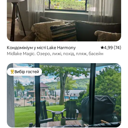
Кондомініум у місті Lake Harmony
Середня оцінк
4,99 (74)
Midlake Magic. Озеро, лижі, похід, пляж, басейн
Вибір гостей
Топ вибір гостей