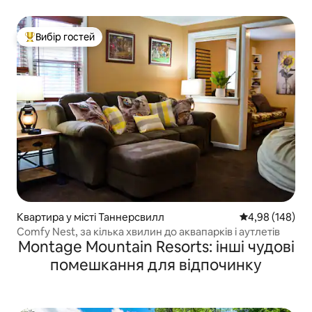
Хонсдейл, Пенсильванія
Вибір гостей
Топ вибір гостей
Квартира у місті Таннерсвилл
Середня оцінка:
4,98 (148)
Comfy Nest, за кілька хвилин до аквапарків і аутлетів
Montage Mountain Resorts: інші чудові
помешкання для відпочинку