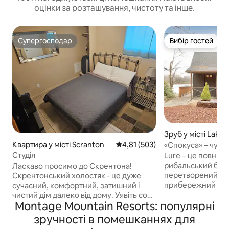
оцінки за розташування, чистоту та інше.
Супергосподар
Вибір гостей
Супергосподар
Вибір гостей
Зруб у місті Lake
Квартира у місті Scranton
Середня оцінка: 4,81 з 5, відгук
4,81 (503)
«Спокуса» – чудо
будинок на берез
Студія
Lure – це повніс
рибальський буди
Ласкаво просимо до Скрентона!
перетворений на
Скрентонський холостяк - це дуже
прибережний буд
сучасний, комфортний, затишний і
для двох на льод
чистий дім далеко від дому. Уявіть собі
Montage Mountain Resorts: популярні
Раунд-Понд у Лей
невеликий готельний номер, але
помешкання, ство
продумано налаштований і
зручності в помешканнях для
поєднує в собі ві
доглянутий. Airbnb вимагає, щоб ця