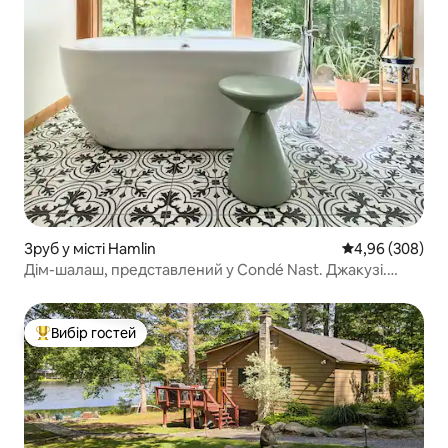
Зруб у місті Hamlin
Середня оцінка:
4,96 (308)
Дім-шалаш, представлений у Condé Nast. Джакузі.
Озеро. Басейни
Вибір гостей
Топ вибір гостей