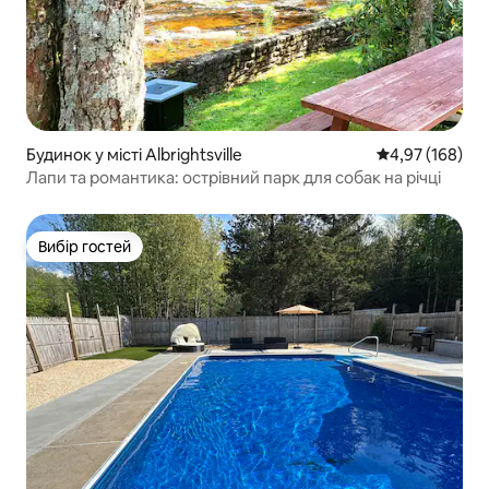
Будинок у місті Albrightsville
Середня оцінка
4,97 (168)
Лапи та романтика: острівний парк для собак на річці
Вибір гостей
Вибір гостей