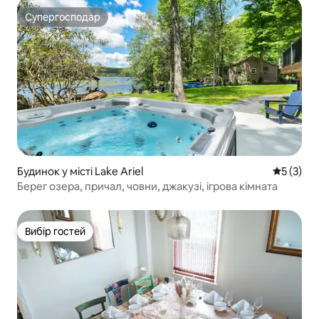
Супергосподар
Супергосподар
Будинок у місті Lake Ariel
Середня о
5 (3)
Берег озера, причал, човни, джакузі, ігрова кімната
Вибір гостей
Вибір гостей