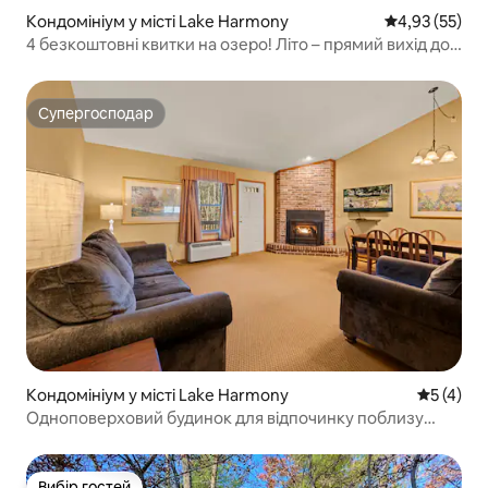
Кондомініум у місті Lake Harmony
Середня оцінк
4,93 (55)
4 безкоштовні квитки на озеро! Літо – прямий вихід до
басейну!
Супергосподар
Супергосподар
Кондомініум у місті Lake Harmony
Середня о
5 (4)
Одноповерховий будинок для відпочинку поблизу
стежок і поля для гольфу
Вибір гостей