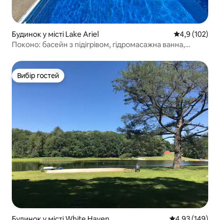
Будинок у місті Lake Ariel
Середня оцінк
4,9 (102)
Поконо: басейн з підігрівом, гідромасажна ванна,
сауна, ігри, ігровий майданчик.
Вибір гостей
Вибір гостей
Будинок у місті White Haven
Середня оцінка
4,93 (149)