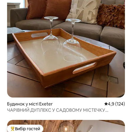
Будинок у місті Exeter
Середня оцінк
4,9 (124)
ЧАРІВНИЙ ДУПЛЕКС У САДОВОМУ МІСТЕЧКУ
(3 СПАЛЬНІ)
Вибір гостей
Топ вибір гостей