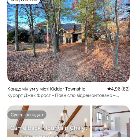
Вибір гостей
Кондомініум у місті Kidder Township
Середня оцінка
4,96 (82)
Курорт Джек Фрост – Повністю відремонтовано –
2 спальні
Супергосподар
Супергосподар