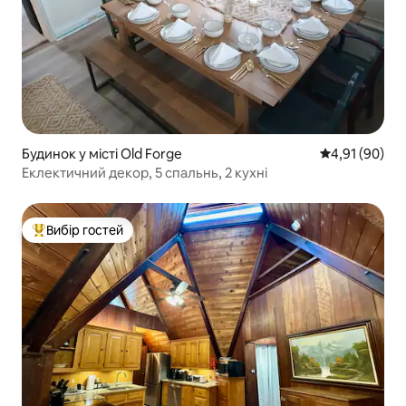
Будинок у місті Old Forge
Середня оцінк
4,91 (90)
Еклектичний декор, 5 спальнь, 2 кухні
Вибір гостей
Топ вибір гостей