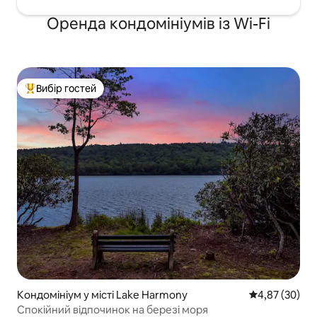
Оренда кондомініумів із Wi-Fi
Вибір гостей
Топ вибір гостей
Кондомініум у місті Lake Harmony
Середня оцінк
4,87 (30)
Спокійний відпочинок на березі моря