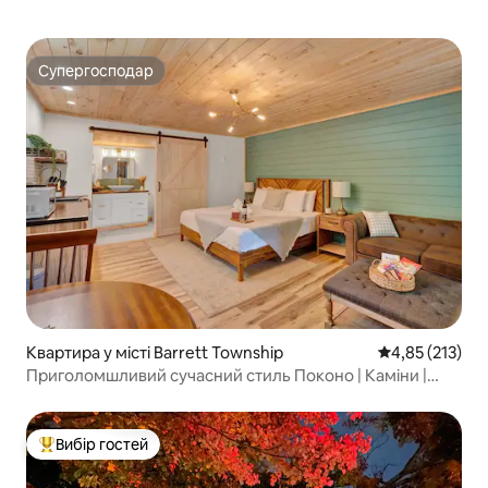
Супергосподар
Супергосподар
Квартира у місті Barrett Township
Середня оцінка
4,85 (213)
Приголомшливий сучасний стиль Поконо | Каміни |
Можна з домашніми тваринами
Вибір гостей
Топ вибір гостей