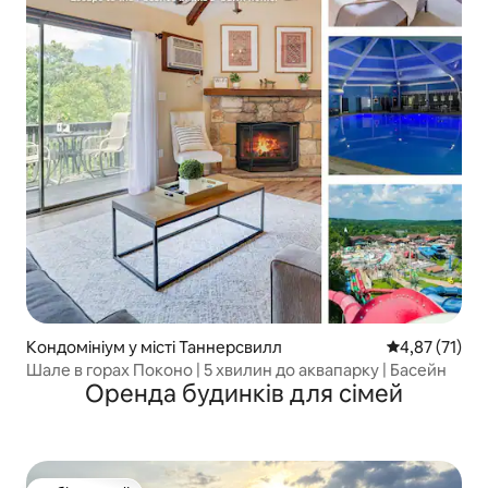
Кондомініум у місті Таннерсвилл
Середня оцінк
4,87 (71)
Шале в горах Поконо | 5 хвилин до аквапарку | Басейн
Оренда будинків для сімей