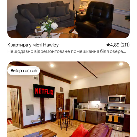
Квартира у місті Hawley
Середня оцінка
4,89 (211)
Нещодавно відремонтоване помешкання біля озера
Волланпопак – закритий балкон
Вибір гостей
Вибір гостей