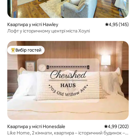
Квартира у місті Hawley
Середня оцінка
4,95 (145)
Лофт у історичному центрі міста Хоулі
Вибір гостей
Топ вибір гостей
Квартира у місті Honesdale
Середня оцінка:
4,99 (202)
Like Home, 2 кімнати, квартира – історичний будинок –