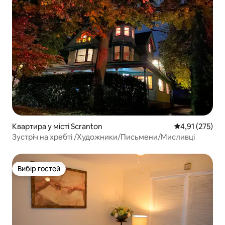
Квартира у місті Scranton
Середня оцінка
4,91 (275)
Зустріч на хребті /Художники/Письмени/Мисливці
Вибір гостей
Вибір гостей