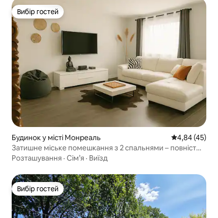
Вибір гостей
Вибір гостей
Будинок у місті Монреаль
Середня оцінк
4,84 (45)
Затишне міське помешкання з 2 спальнями – повністю
мебльоване
Розташування
·
Сім’я
·
Виїзд
Вибір гостей
Вибір гостей