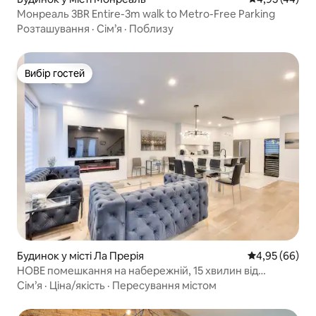
Монреаль 3BR Entire-3m walk to Metro-Free Parking
Розташування
·
Сім’я
·
Поблизу
Вибір гостей
Вибір гостей
Будинок у місті Ла Прерія
Середня оцінка
4,95 (66)
НОВЕ помешкання на набережній, 15 хвилин від
Монреаля
Сім’я
·
Ціна/якість
·
Пересування містом