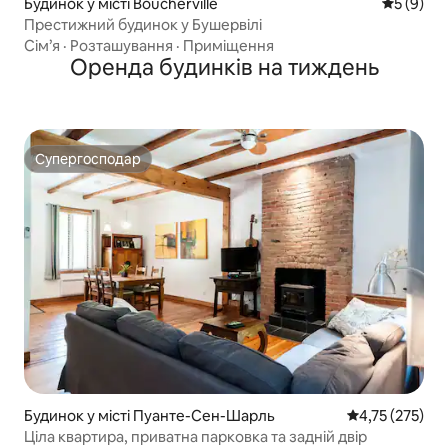
Будинок у місті Boucherville
Середня о
5 (9)
Престижний будинок у Бушервілі
Сім’я
·
Розташування
·
Приміщення
Оренда будинків на тиждень
Супергосподар
Супергосподар
Будинок у місті Пуанте-Сен-Шарль
Середня оцінка
4,75 (275)
Ціла квартира, приватна парковка та задній двір