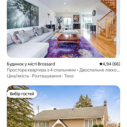
Будинок у місті Brossard
Середня оцінка
4,94 (66)
Простора квартира з 4 спальнями • Двоспальне ліжко
King size • Безкоштовне паркування
Ціна/якість
·
Розташування
·
Тихо
Вибір гостей
Вибір гостей