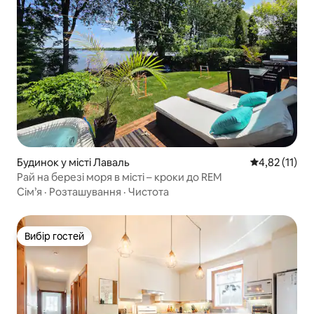
Будинок у місті Лаваль
Середня оцінк
4,82 (11)
Рай на березі моря в місті – кроки до REM
Сім’я
·
Розташування
·
Чистота
Вибір гостей
Вибір гостей