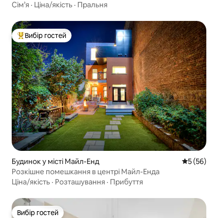
Сім’я
·
Ціна/якість
·
Пральня
Вибір гостей
Топ вибір гостей
Будинок у місті Майл-Енд
Середня оц
5 (56)
Розкішне помешкання в центрі Майл-Енда
Ціна/якість
·
Розташування
·
Прибуття
Вибір гостей
Вибір гостей