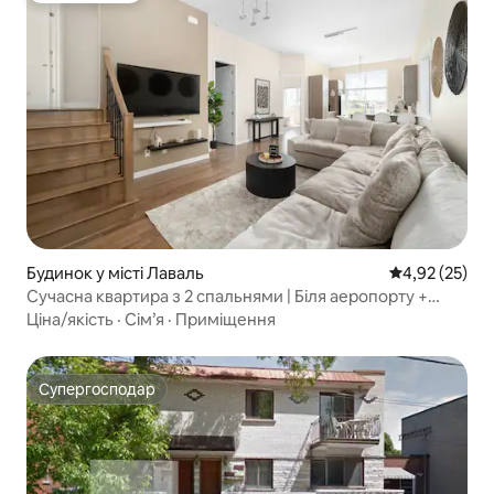
Будинок у місті Лаваль
Середня оцінк
4,92 (25)
Сучасна квартира з 2 спальнями | Біля аеропорту +
безкоштовне паркування
Ціна/якість
·
Сім’я
·
Приміщення
Супергосподар
Супергосподар