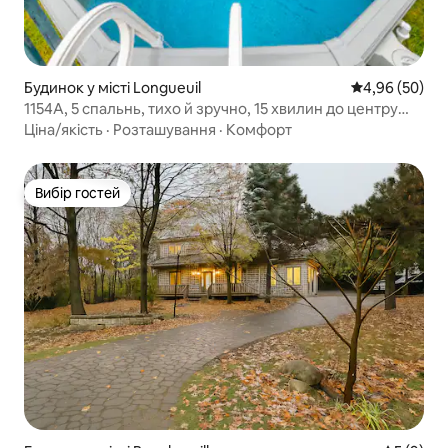
Будинок у місті Longueuil
Середня оцінка
4,96 (50)
1154A, 5 спальнь, тихо й зручно, 15 хвилин до центру
міста
Ціна/якість
·
Розташування
·
Комфорт
Вибір гостей
Вибір гостей