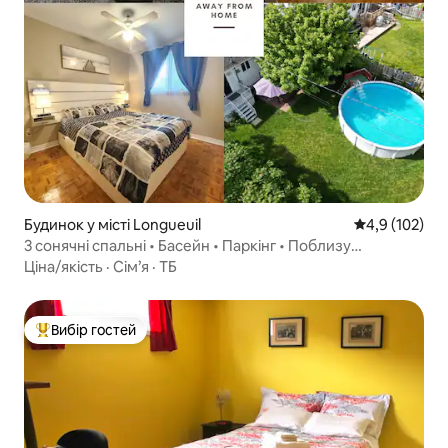
Будинок у місті Longueuil
Середня оцінк
4,9 (102)
3 сонячні спальні • Басейн • Паркінг • Поблизу
Монреаля
Ціна/якість
·
Сім’я
·
ТБ
Вибір гостей
Топ вибір гостей