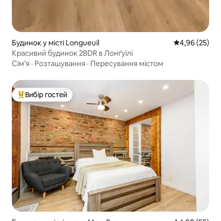
Будинок у місті Longueuil
Середня оцінк
4,96 (25)
Красивий будинок 2BDR в Лонґуїлі
Сім’я
·
Розташування
·
Пересування містом
Вибір гостей
Топ вибір гостей