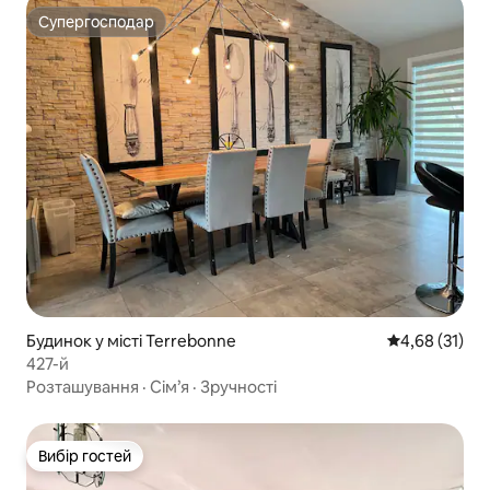
Супергосподар
Супергосподар
Будинок у місті Terrebonne
Середня оцінк
4,68 (31)
427-й
Розташування
·
Сім’я
·
Зручності
Вибір гостей
Вибір гостей