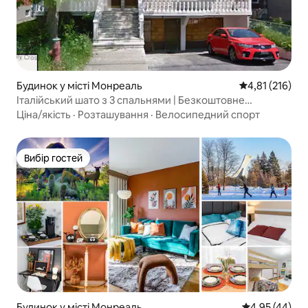
Будинок у місті Монреаль
Середня оцінка
4,81 (216)
Італійський шато з 3 спальнями | Безкоштовне
паркування.
Ціна/якість
·
Розташування
·
Велосипедний спорт
Вибір гостей
Вибір гостей
Будинок у місті Монреаль
Середня оцінк
4,95 (44)