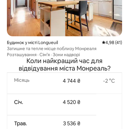
Будинок у місті Longueuil
Середня оцінк
4,98 (41)
Затишне та тепле місце поблизу Монреаля
Розташування
·
Сім’я
·
Зони надворі
Коли найкращий час для
відвідування міста Монреаль?
Місяць
4 744 ₴
-2 °C
Січ.
4 520 ₴
Трав.
3 536 ₴