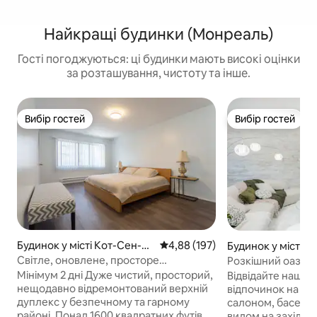
Найкращі будинки (Монреаль)
Гості погоджуються: ці будинки мають високі оцінки
за розташування, чистоту та інше.
Вибір гостей
Вибір гостей
Вибір гостей
Вибір гостей
Будинок у місті Кот-Сен-Л
Середня оцінка: 4,88 з 5, відгук
4,88 (197)
Будинок у місті 
юк
ь
Світле, оновлене, просторе
Розкішний оазис: 
помешкання з 3 спальнями та
серенада на захо
Мінімум 2 дні Дуже чистий, просторий,
Відвідайте наш б
2 ванними кімнатами
нещодавно відремонтований верхній
відпочинок на Ai
дуплекс у безпечному та гарному
салоном, басейн
районі. Понад 1600 квадратних футів,
видом на захід со