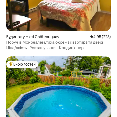
Будинок у місті Châteauguay
Середня оцінка
4,95 (223)
Поруч із Монреалем,тиха,окрема квартира та двері
Ціна/якість
·
Розташування
·
Кондиціонер
Вибір гостей
Топ вибір гостей