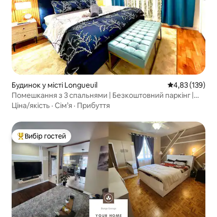
Будинок у місті Longueuil
Середня оцінка
4,83 (139)
Помешкання з 3 спальнями | Безкоштовний паркінг |
Біля MTL
Ціна/якість
·
Сім’я
·
Прибуття
Вибір гостей
Топ вибір гостей