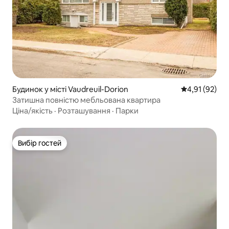
Будинок у місті Vaudreuil-Dorion
Середня оцінк
4,91 (92)
Затишна повністю мебльована квартира
Ціна/якість
·
Розташування
·
Парки
Вибір гостей
Вибір гостей