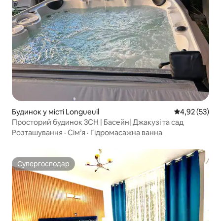
Будинок у місті Longueuil
Середня оцінк
4,92 (53)
Просторий будинок 3CH | Басейн| Джакузі та сад
Розташування
·
Сім’я
·
Гідромасажна ванна
Супергосподар
Супергосподар