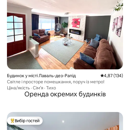
Будинок у місті Лаваль-дез-Рапід
Середня оцінка
4,87 (134)
Світле і просторе помешкання, поруч із метро!
Ціна/якість
·
Сім’я
·
Тихо
Оренда окремих будинків
Вибір гостей
Топ вибір гостей