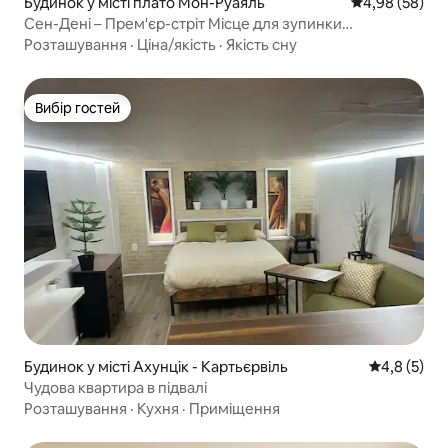
Будинок у місті плато Мон-Руаяль
Середня оцінка
4,98 (58)
Сен-Дені – Прем'єр-стріт Місце для зупинки
мандрівників
Розташування
·
Ціна/якість
·
Якість сну
Вибір гостей
Вибір гостей
Будинок у місті Ахунцік - Картьєрвіль
Середня оці
4,8 (5)
Чудова квартира в підвалі
Розташування
·
Кухня
·
Приміщення