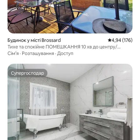
Будинок у місті Brossard
Середня оцінка
4,94 (176)
Тихе та спокійне ПОМЕШКАННЯ 10 хв до центру/
НОВИЙ БАСЕЙН/Безкоштовне паркування
Сім’я
·
Розташування
·
Доступ
Супергосподар
Супергосподар