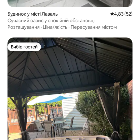
Будинок у місті Лаваль
Середня оцінк
4,83 (52)
Сучасний оазис у спокійній обстановці
Розташування
·
Ціна/якість
·
Пересування містом
Вибір гостей
Вибір гостей