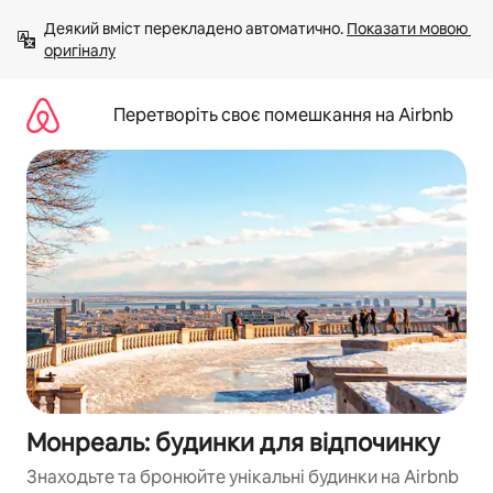
Перейти
Деякий вміст перекладено автоматично. 
Показати мовою 
до
оригіналу
вмісту
Перетворіть своє помешкання на Airbnb
Монреаль: будинки для відпочинку
Знаходьте та бронюйте унікальні будинки на Airbnb